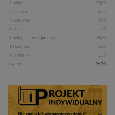
5 pokój
13,05
6 łazienka
5,55
7 kotłownia
5,90
8 w.c.
1,45
9 pokój dzienny z jadalnią
24,80
10 kuchnia
9,50
11 spiżarka
2,55
razem:
96,70