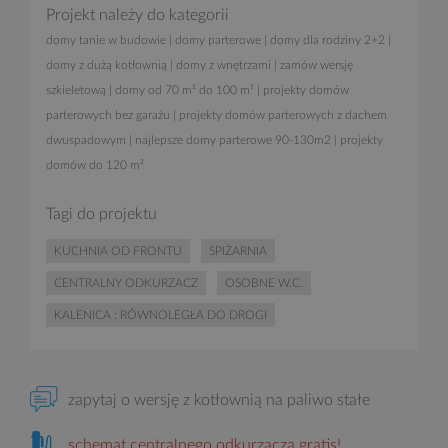
Projekt należy do kategorii
domy tanie w budowie
|
domy parterowe
|
domy dla rodziny 2+2
|
domy z dużą kotłownią
|
domy z wnętrzami
|
zamów wersję
szkieletową
|
domy od 70 m² do 100 m²
|
projekty domów
parterowych bez garażu
|
projekty domów parterowych z dachem
dwuspadowym
|
najlepsze domy parterowe 90-130m2
|
projekty
domów do 120 m²
Tagi do projektu
KUCHNIA OD FRONTU
SPIŻARNIA
CENTRALNY ODKURZACZ
OSOBNE W.C.
KALENICA : RÓWNOLEGŁA DO DROGI
zapytaj o wersję z kotłownią na paliwo stałe
schemat centralnego odkurzacza gratis!