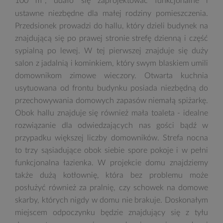
100 m
, udało się zaprojektować funkcjonalne i
ustawne niezbędne dla małej rodziny pomieszczenia.
Przedsionek prowadzi do hallu, który dzieli budynek na
znajdującą się po prawej stronie strefę dzienną i część
sypialną po lewej. W tej pierwszej znajduje się duży
salon z jadalnią i kominkiem, który swym blaskiem umili
domownikom zimowe wieczory. Otwarta kuchnia
usytuowana od frontu budynku posiada niezbędną do
przechowywania domowych zapasów niemałą spiżarkę.
Obok hallu znajduje się również mała toaleta - idealne
rozwiązanie dla odwiedzających nas gości bądź w
przypadku większej liczby domowników. Strefa nocna
to trzy sąsiadujące obok siebie spore pokoje i w pełni
funkcjonalna łazienka. W projekcie domu znajdziemy
także dużą kotłownię, która bez problemu może
posłużyć również za pralnię, czy schowek na domowe
skarby, których nigdy w domu nie brakuje. Doskonałym
miejscem odpoczynku będzie znajdujący się z tyłu