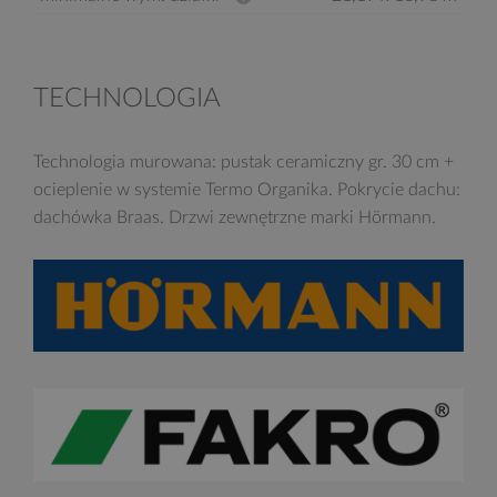
TECHNOLOGIA
Technologia murowana: pustak ceramiczny gr. 30 cm +
ocieplenie w systemie Termo Organika. Pokrycie dachu:
dachówka Braas. Drzwi zewnętrzne marki Hörmann.