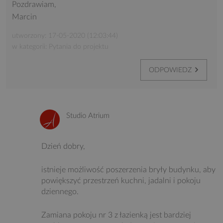
Pozdrawiam,
Marcin
utworzony: 17-05-2020 (12:03:44)
w kategorii: Pytania do projektu
ODPOWIEDZ
Studio Atrium
Dzień dobry,
istnieje możliwość poszerzenia bryły budynku, aby
powiększyć przestrzeń kuchni, jadalni i pokoju
dziennego.
Zamiana pokoju nr 3 z łazienką jest bardziej