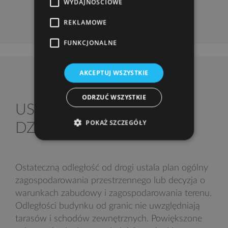
WYDAJNOŚCIOWE
REKLAMOWE
FUNKCJONALNE
AKCEPTUJ WSZYSTKIE
ODRZUĆ WSZYSTKIE
USYTUOWANIE NA
POKAŻ SZCZEGÓŁY
DZIAŁCE
Ostateczną odległość od drogi ustala plan ogólny
zagospodarowania przestrzennego lub decyzja o
warunkach zabudowy i zagospodarowania terenu.
Odległości budynku od granic nie uwzględniają
tarasów i schodów zewnętrznych. Powiększone