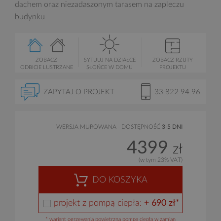
dachem oraz niezadaszonym tarasem na zapleczu
budynku
ZOBACZ
SYTUUJ NA DZIAŁCE
ZOBACZ RZUTY
ODBICIE LUSTRZANE
SŁOŃCE W DOMU
PROJEKTU
ZAPYTAJ O PROJEKT
33 822 94 96
WERSJA MUROWANA - DOSTĘPNOŚĆ
3-5 DNI
4399
zł
(w tym 23% VAT)
DO KOSZYKA
projekt z pompą ciepła:
+ 690 zł*
* wariant ogrzewania powietrzną pompą ciepła w zamian