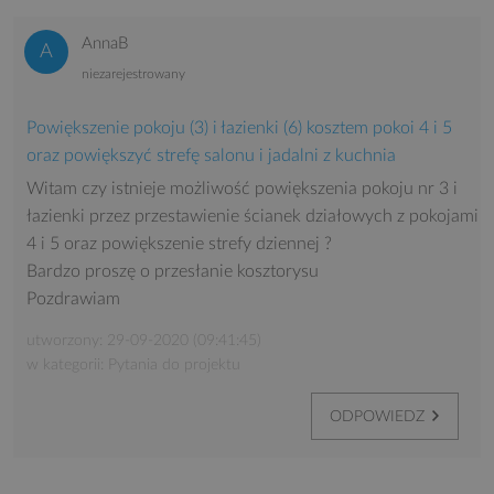
AnnaB
niezarejestrowany
Powiększenie pokoju (3) i łazienki (6) kosztem pokoi 4 i 5
oraz powiększyć strefę salonu i jadalni z kuchnia
Witam czy istnieje możliwość powiększenia pokoju nr 3 i
łazienki przez przestawienie ścianek działowych z pokojami
4 i 5 oraz powiększenie strefy dziennej ?
Bardzo proszę o przesłanie kosztorysu
Pozdrawiam
utworzony: 29-09-2020 (09:41:45)
w kategorii: Pytania do projektu
ODPOWIEDZ