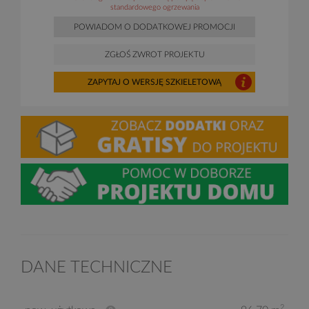
standardowego ogrzewania
POWIADOM O DODATKOWEJ PROMOCJI
ZGŁOŚ ZWROT PROJEKTU
ZAPYTAJ O WERSJĘ SZKIELETOWĄ
DANE TECHNICZNE
2