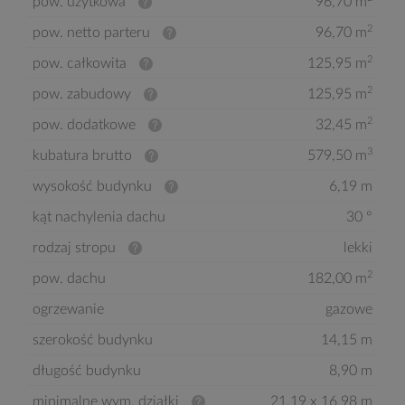
pow. użytkowa
96,70 m
2
pow. netto parteru
96,70 m
2
pow. całkowita
125,95 m
2
pow. zabudowy
125,95 m
2
pow. dodatkowe
32,45 m
3
kubatura brutto
579,50 m
wysokość budynku
6,19 m
kąt nachylenia dachu
30 °
rodzaj stropu
lekki
2
pow. dachu
182,00 m
ogrzewanie
gazowe
szerokość budynku
14,15 m
długość budynku
8,90 m
minimalne wym. działki
21,19 x 16,98 m