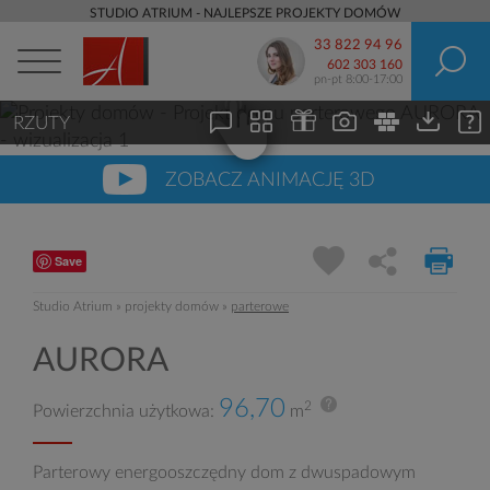
STUDIO ATRIUM - NAJLEPSZE PROJEKTY DOMÓW
33 822 94 96
602 303 160
pn-pt 8:00-17:00
RZUTY
ZOBACZ ANIMACJĘ 3D
Save
Studio Atrium
»
projekty domów
»
parterowe
AURORA
96,70
2
Powierzchnia użytkowa:
m
Parterowy energooszczędny dom z dwuspadowym