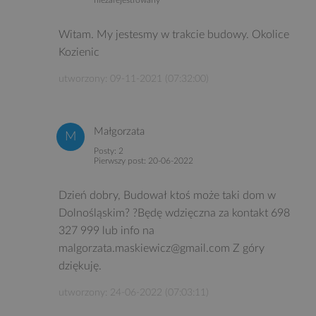
Witam. My jestesmy w trakcie budowy. Okolice
Kozienic
utworzony: 09-11-2021 (07:32:00)
Małgorzata
Posty: 2
Pierwszy post: 20-06-2022
Dzień dobry, Budował ktoś może taki dom w
Dolnośląskim? ?Będę wdzięczna za kontakt 698
327 999 lub info na
malgorzata.maskiewicz@gmail.com Z góry
dziękuję.
utworzony: 24-06-2022 (07:03:11)