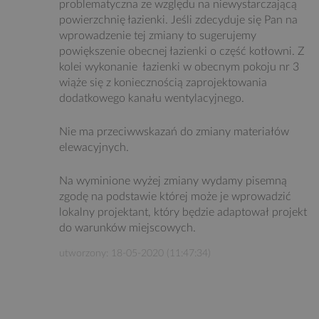
problematyczna ze względu na niewystarczającą
powierzchnię łazienki. Jeśli zdecyduje się Pan na
wprowadzenie tej zmiany to sugerujemy
powiększenie obecnej łazienki o część kotłowni. Z
kolei wykonanie łazienki w obecnym pokoju nr 3
wiąże się z koniecznością zaprojektowania
dodatkowego kanału wentylacyjnego.
Nie ma przeciwwskazań do zmiany materiałów
elewacyjnych.
Na wyminione wyżej zmiany wydamy pisemną
zgodę na podstawie której może je wprowadzić
lokalny projektant, który będzie adaptował projekt
do warunków miejscowych.
utworzony: 18-05-2020 (11:47:34)