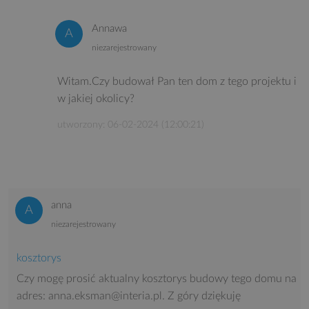
Annawa
niezarejestrowany
Witam.Czy budował Pan ten dom z tego projektu i
w jakiej okolicy?
utworzony: 06-02-2024 (12:00:21)
anna
niezarejestrowany
kosztorys
Czy mogę prosić aktualny kosztorys budowy tego domu na
adres: anna.eksman@interia.pl. Z góry dziękuję