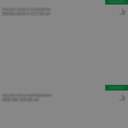
NOWOŚĆ
PROJEKT DOMU Z PODDASZEM
2
WEGA DUO II
117,55 m
NOWOŚĆ
PROJEKT DOMU PARTEROWEGO
2
KOS XIII
109,80 m