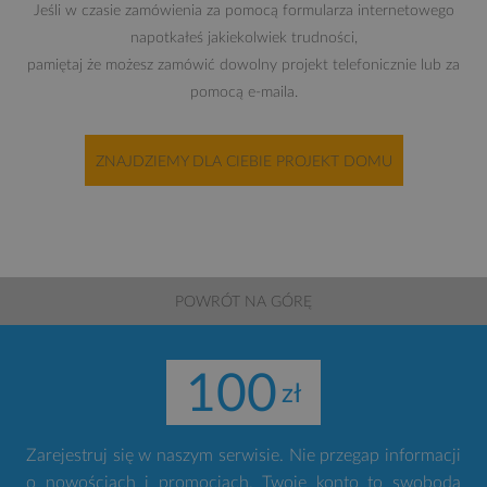
Jeśli w czasie zamówienia za pomocą formularza internetowego
napotkałeś jakiekolwiek trudności,
pamiętaj że możesz zamówić dowolny projekt telefonicznie lub za
pomocą e-maila.
ZNAJDZIEMY DLA CIEBIE PROJEKT DOMU
POWRÓT NA GÓRĘ
100
Zarejestruj się w naszym serwisie. Nie przegap informacji
o nowościach i promocjach. Twoje konto to swoboda