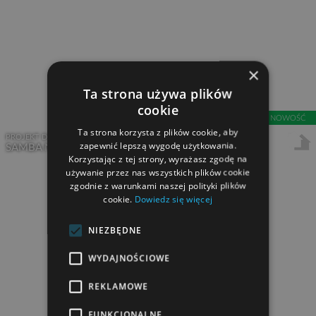
×
Ta strona używa plików
cookie
NOWOŚĆ
Ta strona korzysta z plików cookie, aby
PROJEKT DOMU Z PODDASZEM
zapewnić lepszą wygodę użytkowania.
2
SAMBA NEW
104,35 m
Korzystając z tej strony, wyrażasz zgodę na
używanie przez nas wszystkich plików cookie
zgodnie z warunkami naszej polityki plików
cookie.
Dowiedz się więcej
NIEZBĘDNE
WYDAJNOŚCIOWE
REKLAMOWE
FUNKCJONALNE