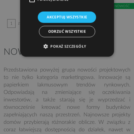
NOWOŚĆ
AKCEPTUJ WSZYSTKIE
z 9
1
ODRZUĆ WSZYSTKIE
POKAŻ SZCZEGÓŁY
NOWOŚCI PROJEKTOWE
Przedstawiona powyżej grupa nowości projektowych
to nie tylko kategoria marketingowa. Innowacje są
papierkiem lakmusowym trendów rynkowych.
Odpowiadają na zmieniające się oczekiwania
inwestorów, a także starają się je wyprzedzać i
równocześnie kreować nowe formy budynków
zapełniających naszą przestrzeń. Najnowsze projekty
domów przybierają różnorakie oblicze. W związku z
coraz łatwiejszą dostępnością do działek, nawet w