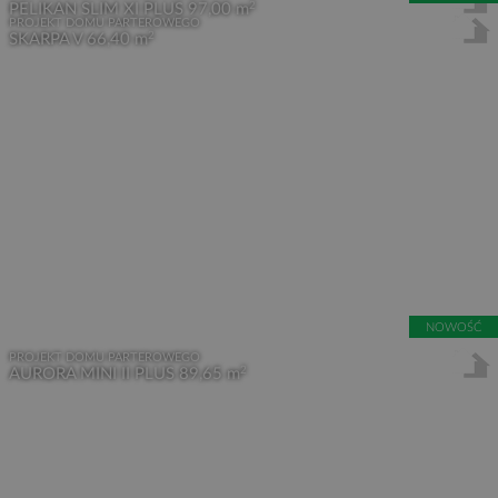
2
PELIKAN SLIM XI PLUS
97,00 m
PROJEKT DOMU PARTEROWEGO
2
SKARPA V
66,40 m
NOWOŚĆ
PROJEKT DOMU PARTEROWEGO
2
AURORA MINI II PLUS
89,65 m