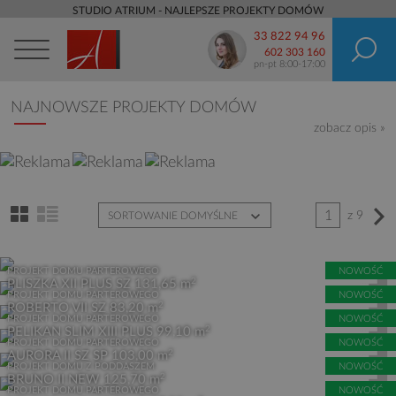
STUDIO ATRIUM - NAJLEPSZE PROJEKTY DOMÓW
33 822 94 96
602 303 160
pn-pt 8:00-17:00
NAJNOWSZE PROJEKTY DOMÓW
zobacz opis »
1
z 9
SORTOWANIE DOMYŚLNE
PROJEKT DOMU PARTEROWEGO
NOWOŚĆ
2
PLISZKA XII PLUS SZ
131,65 m
PROJEKT DOMU PARTEROWEGO
NOWOŚĆ
2
ROBERTO VII SZ
83,20 m
PROJEKT DOMU PARTEROWEGO
NOWOŚĆ
2
PELIKAN SLIM XIII PLUS
99,10 m
PROJEKT DOMU PARTEROWEGO
NOWOŚĆ
2
AURORA II SZ SP
103,00 m
PROJEKT DOMU Z PODDASZEM
NOWOŚĆ
2
BRUNO II NEW
125,70 m
PROJEKT DOMU PARTEROWEGO
NOWOŚĆ