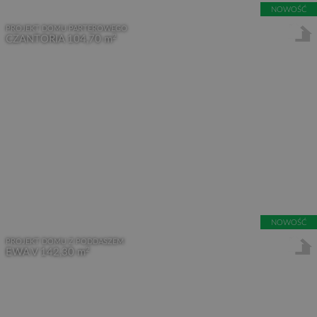
NOWOŚĆ
PROJEKT DOMU PARTEROWEGO
2
CZANTORIA
104,70 m
NOWOŚĆ
PROJEKT DOMU Z PODDASZEM
2
EWA V
142,30 m