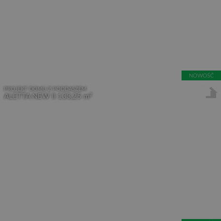
NOWOŚĆ
PROJEKT DOMU Z PODDASZEM
2
ALETTA NEW II
133,25 m