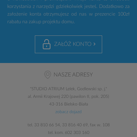
korzystania z narzędzi gdziekolwiek jesteś. Dodatkowo za
założenie konta otrzymujesz od nas w prezencie 100zł
rabatu na zakup projektu domu.
ZAŁÓŻ KONTO
NASZE ADRESY
"
STUDIO ATRIUM
Lelek, Godlewski sp. j."
al. Armii Krajowej 220 (pawilon II, pok. 205)
43-316 Bielsko-Biała
zobacz dojazd
tel.
33 810 66 54
,
33 816 40 69
, fax w. 108
tel. kom.
602 303 160