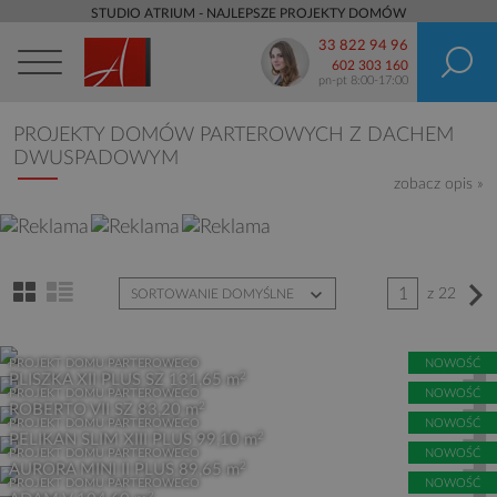
STUDIO ATRIUM - NAJLEPSZE PROJEKTY DOMÓW
33 822 94 96
602 303 160
pn-pt 8:00-17:00
PROJEKTY DOMÓW PARTEROWYCH Z DACHEM
DWUSPADOWYM
zobacz opis »
1
z 22
SORTOWANIE DOMYŚLNE
PROJEKT DOMU PARTEROWEGO
NOWOŚĆ
2
PLISZKA XII PLUS SZ
131,65 m
PROJEKT DOMU PARTEROWEGO
NOWOŚĆ
2
ROBERTO VII SZ
83,20 m
PROJEKT DOMU PARTEROWEGO
NOWOŚĆ
2
PELIKAN SLIM XIII PLUS
99,10 m
PROJEKT DOMU PARTEROWEGO
NOWOŚĆ
2
AURORA MINI II PLUS
89,65 m
PROJEKT DOMU PARTEROWEGO
NOWOŚĆ
2