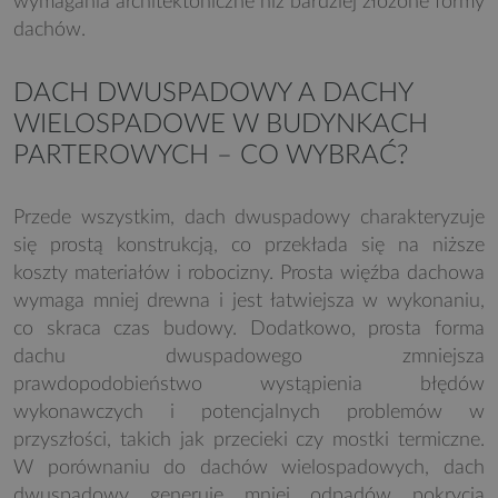
wymagania architektoniczne niż bardziej złożone formy
dachów.
DACH DWUSPADOWY A DACHY
WIELOSPADOWE W BUDYNKACH
PARTEROWYCH – CO WYBRAĆ?
Przede wszystkim, dach dwuspadowy charakteryzuje
się prostą konstrukcją, co przekłada się na niższe
koszty materiałów i robocizny. Prosta więźba dachowa
wymaga mniej drewna i jest łatwiejsza w wykonaniu,
co skraca czas budowy. Dodatkowo, prosta forma
dachu dwuspadowego zmniejsza
prawdopodobieństwo wystąpienia błędów
wykonawczych i potencjalnych problemów w
przyszłości, takich jak przecieki czy mostki termiczne.
W porównaniu do dachów wielospadowych, dach
dwuspadowy generuje mniej odpadów pokrycia