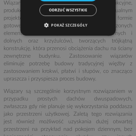
Wiązary dachowe to gotowe elementy konstrukcyjne,
ODRZUĆ WSZYSTKIE
produkowane w fabryce zgodnie z indywidualnym
projektem i dostarczane na plac budowy w formie
POKAŻ SZCZEGÓŁY
gotowej do montażu. Składają się one z połączonych
elementów drewnianych (tzw. pasów górnych i
dolnych oraz krzyżulców), tworzących trójkątną
konstrukcję, która przenosi obciążenia dachu na ściany
zewnętrzne budynku. Zastosowanie wiązarów
eliminuje potrzebę budowy tradycyjnej więźby z
zastosowaniem krokwi, płatwi i słupów, co znacząco
upraszcza i przyspiesza proces budowy.
Wiązary są szczególnie korzystnym rozwiązaniem w
przypadku prostych dachów dwuspadowych,
zwłaszcza gdy nie planuje się wykorzystania poddasza
jako przestrzeni użytkowej. Zaletą tego rozwiązania
jest również możliwość uzyskania dużej otwartej
przestrzeni na przykład nad pokojem dziennym, bez