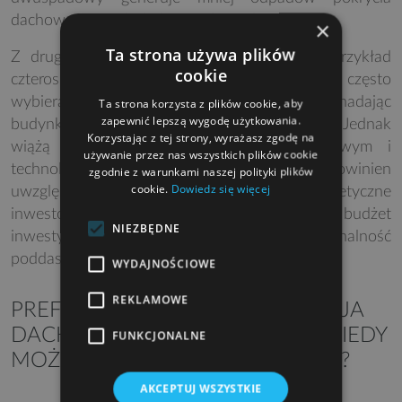
dachowego, co dodatkowo obniża koszty.
×
Ta strona używa plików
Z drugiej strony, dachy wielospadowe na przykład
cookie
czterospadowe, naczółkowe, kopertowe są często
wybierane ze względów estetycznych, nadając
Ta strona korzysta z plików cookie, aby
zapewnić lepszą wygodę użytkowania.
budynkowi bardziej reprezentacyjny charakter. Jednak
Korzystając z tej strony, wyrażasz zgodę na
wiążą się z większym nakładem finansowym i
używanie przez nas wszystkich plików cookie
technologicznym. Ostateczny wybór powinien
zgodnie z warunkami naszej polityki plików
cookie.
Dowiedz się więcej
uwzględniać zarówno preferencje estetyczne
inwestora, jak i aspekty praktyczne, takie jak budżet
NIEZBĘDNE
inwestycji, warunki lokalne oraz funkcjonalność
poddasza, jeśli planuje się jego wykorzystanie.
WYDAJNOŚCIOWE
REKLAMOWE
PREFABRYKOWANA KONSTRUKCJA
DACHÓW DWUSPADOWYCH – KIEDY
FUNKCJONALNE
MOŻNA ZASTOSOWAĆ WIĄZARY?
AKCEPTUJ WSZYSTKIE