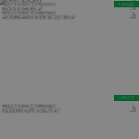
ADAM V
104,60 m
PROJEKT DOMU PARTEROWEGO
NOWOŚĆ
2
KOS XIII
109,80 m
PROJEKT DOMU PARTEROWEGO
2
AURORA MAXI II BIS SZ
117,30 m
NOWOŚĆ
PROJEKT DOMU PARTEROWEGO
2
ROBERTO LIFT IV
86,75 m