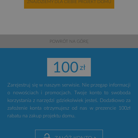
ZNAJDZIEMY DLA CIEBIE PROJEKT DOMU
POWRÓT NA GÓRĘ
100
Zarejestruj się w naszym serwisie. Nie przegap informacji
o nowościach i promocjach. Twoje konto to swoboda
korzystania z narzędzi gdziekolwiek jesteś. Dodatkowo za
założenie konta otrzymujesz od nas w prezencie 100zł
rabatu na zakup projektu domu.