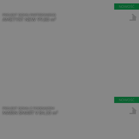
NOWOŚĆ
PROJEKT DOMU PARTEROWEGO
2
AMETYST NEW
99,80 m
NOWOŚĆ
PROJEKT DOMU Z PODDASZEM
2
MARIN SMART V
84,10 m