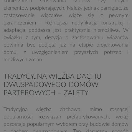
konieczności stosowania słupów czy innych
elementów podpierających. Należy jednak pamiętać, że
zastosowanie wiązarów wiąże się z pewnym
ograniczeniem – Późniejsza modyfikacja konstrukcji i
adaptacja poddasza jest praktycznie niemożliwa. W
związku z tym, decyzja o zastosowaniu wiązarów
powinna być podjęta już na etapie projektowania
domu, z uwzględnieniem przyszłych potrzeb i
możliwych zmian.
TRADYCYJNA WIĘŹBA DACHU
DWUSPADOWEGO DOMÓW
PARTEROWYCH – ZALETY
Tradycyjna więźba dachowa, mimo rosnącej
popularności rozwiązań prefabrykowanych, wciąż
pozostaje popularnym wyborem przy budowie domów
z dachem dwuspadowym. Ten klasyczny sposób