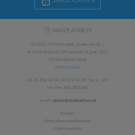
ZAŁÓŻ KONTO
NASZE ADRESY
"
STUDIO ATRIUM
Lelek, Godlewski sp. j."
al. Armii Krajowej 220 (pawilon II, pok. 205)
43-316 Bielsko-Biała
zobacz dojazd
tel.
33 810 66 54
,
33 816 40 69
, fax w. 108
tel. kom.
602 303 160
e-mail:
atrium@studioatrium.pl
Kontakt
Pełne dane teleadresowe
Przedstawiciele