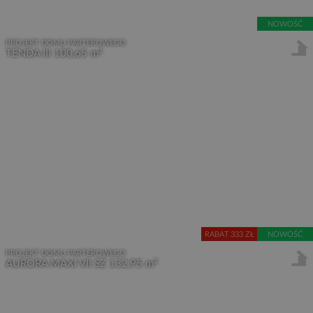
NOWOŚĆ
PROJEKT DOMU PARTEROWEGO
2
TENDA III
100,65 m
RABAT 333
NOWOŚĆ
PROJEKT DOMU PARTEROWEGO
2
AURORA MAXI VII SZ
132,95 m