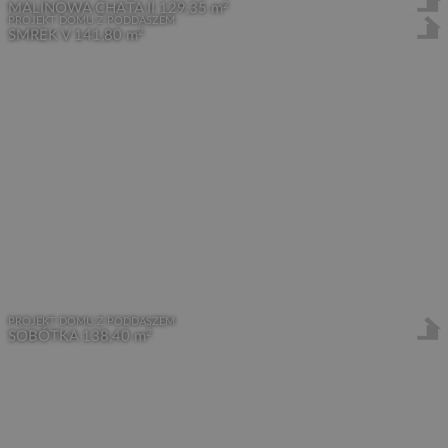
2
MALINOWA CHATA II
129,35 m
PROJEKT DOMU Z PODDASZEM
2
SMREK V
141,80 m
PROJEKT DOMU Z PODDASZEM
2
SOBÓTKA
138,40 m