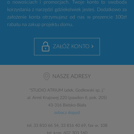
o nowościach i promocjach. Twoje konto to swoboda
korzystania z narzędzi gdziekolwiek jesteś. Dodatkowo za
założenie konta otrzymujesz od nas w prezencie 100zł
rabatu na zakup projektu domu.
ZAŁÓŻ KONTO
NASZE ADRESY
"
STUDIO ATRIUM
Lelek, Godlewski sp. j."
al. Armii Krajowej 220 (pawilon II, pok. 205)
43-316 Bielsko-Biała
zobacz dojazd
tel.
33 810 66 54
,
33 816 40 69
, fax w. 108
tel. kom.
602 303 160