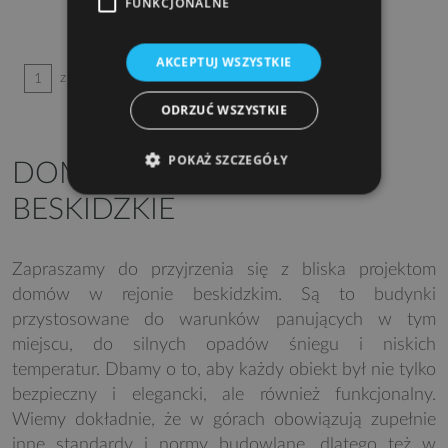
FUNKCJONALNE
AKCEPTUJ WSZYSTKIE
z 3
1
ODRZUĆ WSZYSTKIE
POKAŻ SZCZEGÓŁY
DOMY REGIONALNE
BESKIDZKIE
Zapraszamy do przyjrzenia się z bliska projektom
domów w rejonie beskidzkim. Są to budynki
przystosowane do warunków panujących w tym
miejscu, do silnych opadów śniegu i niskich
temperatur. Dbamy o to, aby każdy obiekt był nie tylko
bezpieczny i elegancki, ale również funkcjonalny.
Wiemy dokładnie, że w górach obowiązują zupełnie
inne standardy i normy budowlane, dlatego też w