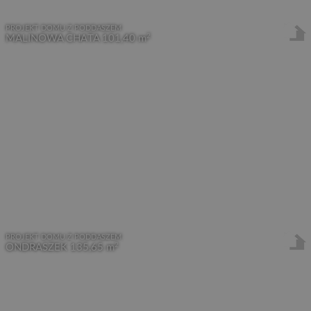
PROJEKT DOMU Z PODDASZEM
2
MALINOWA CHATA
101,40 m
PROJEKT DOMU Z PODDASZEM
2
ONDRASZEK
135,65 m