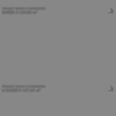
PROJEKT DOMU Z PODDASZEM
2
SMREK II
124,00 m
PROJEKT DOMU Z PODDASZEM
2
U GAZDY II
127,65 m