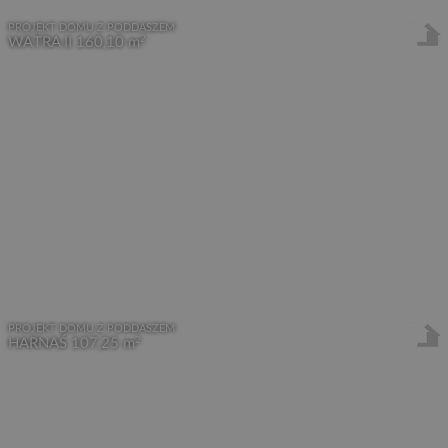
PROJEKT DOMU Z PODDASZEM
2
WATRA II
160,10 m
PROJEKT DOMU Z PODDASZEM
2
HARNAŚ
107,25 m