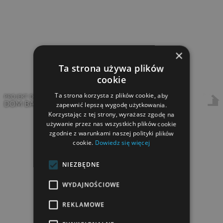
×
Ta strona używa plików
cookie
Ta strona korzysta z plików cookie, aby
PROJEKT DOMU Z PODDASZEM
2
DOM BACY
119,70 m
zapewnić lepszą wygodę użytkowania.
Korzystając z tej strony, wyrażasz zgodę na
używanie przez nas wszystkich plików cookie
zgodnie z warunkami naszej polityki plików
cookie.
Dowiedz się więcej
NIEZBĘDNE
WYDAJNOŚCIOWE
REKLAMOWE