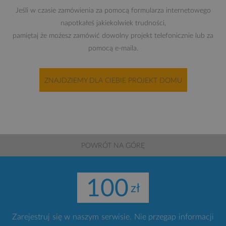
Jeśli w czasie zamówienia za pomocą formularza internetowego
napotkałeś jakiekolwiek trudności,
pamiętaj że możesz zamówić dowolny projekt telefonicznie lub za
pomocą e-maila.
ZNAJDZIEMY DLA CIEBIE PROJEKT DOMU
POWRÓT NA GÓRĘ
100
Zarejestruj się w naszym serwisie. Nie przegap informacji