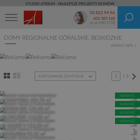
STUDIO ATRIUM - NAJLEPSZE PROJEKTY DOMÓW
33 822 94 96
602 303 160
pn-pt 8:00-17:00
DOMY REGIONALNE GÓRALSKIE, BESKIDZKIE
zobacz opis »
1
z 3
SORTOWANIE DOMYŚLNE
PROJEKT DOMU PARTEROWEGO
NOWOŚĆ
2
CZANTORIA
104,70 m
PROJEKT DOMU Z PODDASZEM
NOWOŚĆ
2
BESKID BIS
125,40 m
PROJEKT DOMU Z PODDASZEM
NOWOŚĆ
2
KLIMCZOK
112,00 m
PROJEKT DOMU Z PODDASZEM
NOWOŚĆ
2
U GAZDY V
153,20 m
PROJEKT DOMU Z PODDASZEM
2
MAGURKA
92,55 m
PROJEKT DOMU Z PODDASZEM