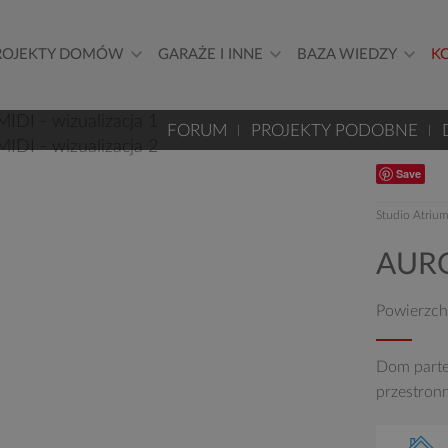
ROJEKTY DOMÓW
GARAŻE I INNE
BAZA WIEDZY
K
FORUM
PROJEKTY PODOBNE
Save
Studio Atriu
AURO
Powierzch
Dom part
przestron