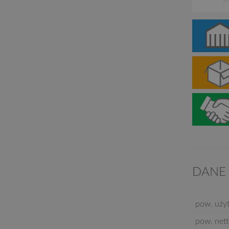
DANE
pow. uży
pow. nett