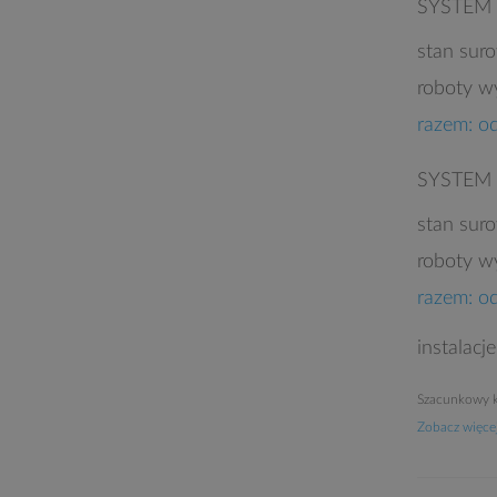
SYSTEM
stan sur
roboty w
razem: o
SYSTEM
stan sur
roboty w
razem: o
instalacj
Szacunkowy k
Zobacz więcej