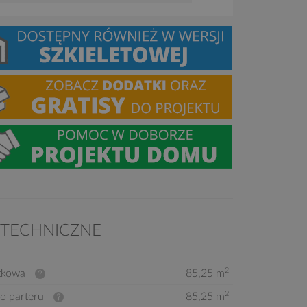
 TECHNICZNE
2
tkowa
85,25 m
2
o parteru
85,25 m