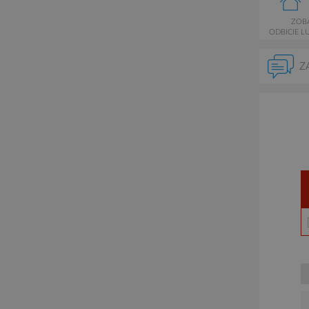
ZOB
ODBICIE L
Z