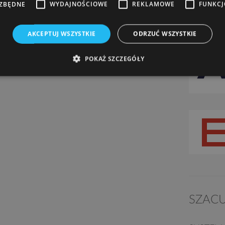
EZBĘDNE
WYDAJNOŚCIOWE
REKLAMOWE
FUNKC
AKCEPTUJ WSZYSTKIE
ODRZUĆ WSZYSTKIE
POKAŻ SZCZEGÓŁY
SZAC