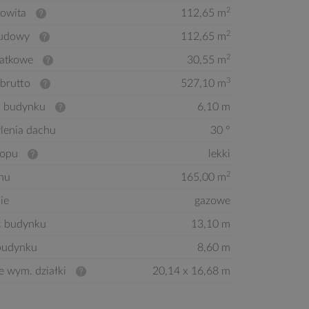
2
kowita
112,65 m
2
budowy
112,65 m
2
atkowe
30,55 m
3
brutto
527,10 m
 budynku
6,10 m
ylenia dachu
30 °
ropu
lekki
2
hu
165,00 m
ie
gazowe
ć budynku
13,10 m
budynku
8,60 m
e wym. działki
20,14 x 16,68 m