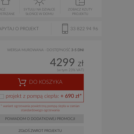
ACZ
SYTUUJ NA DZIAŁCE
ZOBACZ RZUTY
USTRZANE
SŁOŃCE W DOMU
PROJEKTU
APYTAJ O PROJEKT
33 822 94 96
WERSJA MUROWANA - DOSTĘPNOŚĆ
3-5 DNI
4299
zł
(w tym 23% VAT)
DO KOSZYKA
projekt z pompą ciepła:
+ 690 zł*
* wariant ogrzewania powietrzną pompą ciepła w zamian
standardowego ogrzewania
POWIADOM O DODATKOWEJ PROMOCJI
ZGŁOŚ ZWROT PROJEKTU