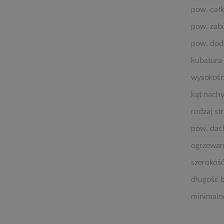
pow. cał
pow. za
pow. dod
kubatura 
wysokość
kąt nach
rodzaj st
pow. dac
ogrzewan
szerokoś
długość 
minimaln