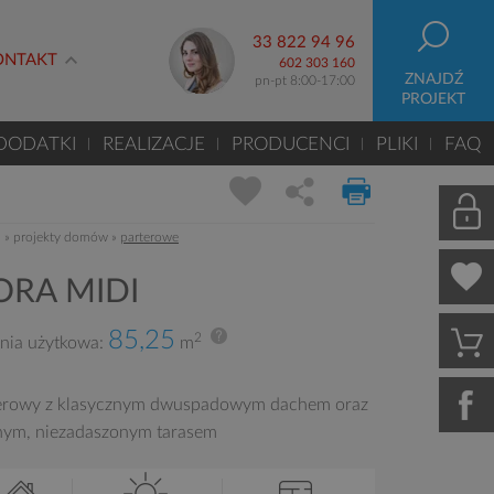
33 822 94 96
ONTAKT
602 303 160
ZNAJDŹ
pn-pt 8:00-17:00
PROJEKT
DODATKI
REALIZACJE
PRODUCENCI
PLIKI
FAQ
m
»
projekty domów
»
parterowe
RA MIDI
85,25
2
nia użytkowa:
m
erowy z klasycznym dwuspadowym dachem oraz
nym, niezadaszonym tarasem