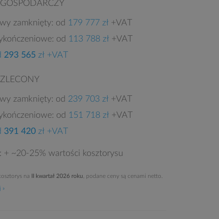
 GOSPODARCZY
owy zamknięty: od
179 777 zł
+VAT
ykończeniowe: od
113 788 zł
+VAT
d
293 565
zł +VAT
 ZLECONY
owy zamknięty: od
239 703 zł
+VAT
ykończeniowe: od
151 718 zł
+VAT
d
391 420
zł +VAT
e: + ~20-25% wartości kosztorysu
osztorys na
II kwartał 2026 roku
, podane ceny są cenami netto.
 »