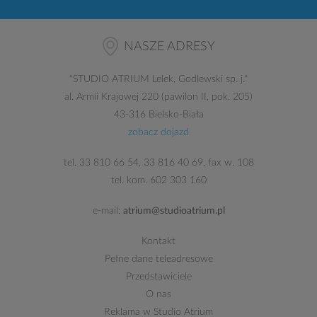
NASZE ADRESY
"
STUDIO ATRIUM
Lelek, Godlewski sp. j."
al. Armii Krajowej 220 (pawilon II, pok. 205)
43-316 Bielsko-Biała
zobacz dojazd
tel.
33 810 66 54
,
33 816 40 69
, fax w. 108
tel. kom.
602 303 160
e-mail:
atrium@studioatrium.pl
Kontakt
Pełne dane teleadresowe
Przedstawiciele
O nas
Reklama w Studio Atrium