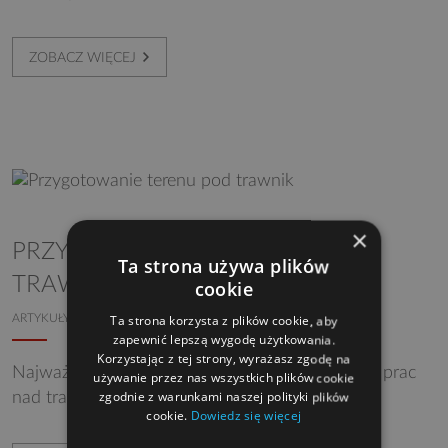
ZOBACZ WIĘCEJ
×
PRZYGOTOWANIE TERENU POD
Ta strona używa plików
TRAWNIK
cookie
ARTYKUŁY
WOKÓŁ DOMU
OGRÓD
Ta strona korzysta z plików cookie, aby
zapewnić lepszą wygodę użytkowania.
Korzystając z tej strony, wyrażasz zgodę na
Najważniejsze informacje dotyczące wstępnych prac
używanie przez nas wszystkich plików cookie
zgodnie z warunkami naszej polityki plików
nad trawnikiem.
cookie.
Dowiedz się więcej