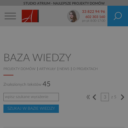
STUDIO ATRIUM - NAJLEPSZE PROJEKTY DOMÓW
33 822 94 96
602 303 160
pn-pt 8:00-17:00
BAZA WIEDZY
PROJEKTY DOMÓW
ARTYKUŁY
NEWS
O PROJEKTACH
45
Znalezionych tekstów
«
3
z 5