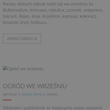
Kwiaty, których cebule sadzi się we wrześniu to:
Bulbocodium
,
brimuera
, cebulica, czosnek, endymion,
hiacynt, ifejon, iksja, iksjolirion, kamasja, kokorycz,
kosaciec (irys), krokusy...
ZOBACZ WIĘCEJ
OGRÓD WE WRZEŚNIU
ARTYKUŁY
WOKÓŁ DOMU
OGRÓD
Wrzesień i październik to tradycyjnie sezon sadzenia