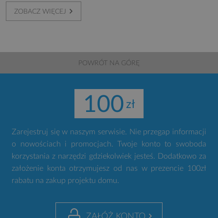
ZOBACZ WIĘCEJ
POWRÓT NA GÓRĘ
100
Zarejestruj się w naszym serwisie. Nie przegap informacji
o nowościach i promocjach. Twoje konto to swoboda
korzystania z narzędzi gdziekolwiek jesteś. Dodatkowo za
założenie konta otrzymujesz od nas w prezencie 100zł
rabatu na zakup projektu domu.
ZAŁÓŻ KONTO