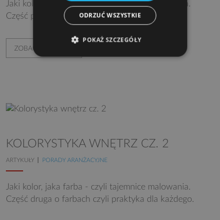
Jaki kolor, jaka farba - czyli tajemnice malowania.
ODRZUĆ WSZYSTKIE
Część pierwsza o kolorach czyli zamiast wstępu.
POKAŻ SZCZEGÓŁY
ZOBACZ WIĘCEJ
KOLORYSTYKA WNĘTRZ CZ. 2
ARTYKUŁY
PORADY ARANŻACYJNE
Jaki kolor, jaka farba - czyli tajemnice malowania.
Część druga o farbach czyli praktyka dla każdego.