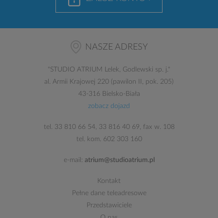
NASZE ADRESY
"
STUDIO ATRIUM
Lelek, Godlewski sp. j."
al. Armii Krajowej 220 (pawilon II, pok. 205)
43-316 Bielsko-Biała
zobacz dojazd
tel.
33 810 66 54
,
33 816 40 69
, fax w. 108
tel. kom.
602 303 160
e-mail:
atrium@studioatrium.pl
Kontakt
Pełne dane teleadresowe
Przedstawiciele
O nas