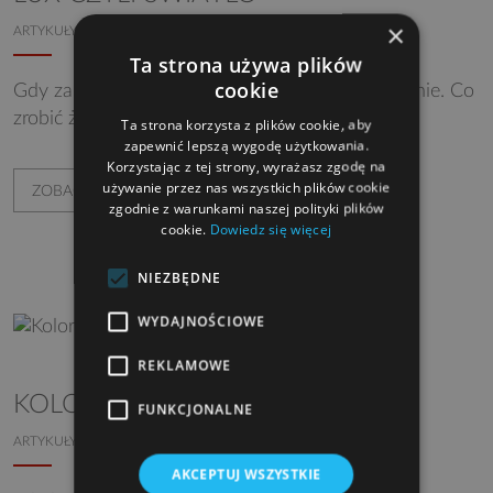
×
ARTYKUŁY
PORADY ARANŻACYJNE
Ta strona używa plików
cookie
Gdy zapada zmrok trzeba wykorzystać oświetlenie. Co
zrobić żeby czuć się w nim dobrze?
Ta strona korzysta z plików cookie, aby
zapewnić lepszą wygodę użytkowania.
Korzystając z tej strony, wyrażasz zgodę na
używanie przez nas wszystkich plików cookie
ZOBACZ WIĘCEJ
zgodnie z warunkami naszej polityki plików
cookie.
Dowiedz się więcej
NIEZBĘDNE
WYDAJNOŚCIOWE
REKLAMOWE
KOLORYSTYKA WNĘTRZ CZ. 1
FUNKCJONALNE
ARTYKUŁY
PORADY ARANŻACYJNE
AKCEPTUJ WSZYSTKIE