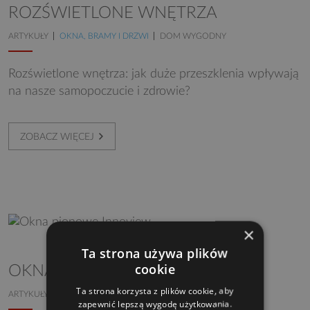
ROZŚWIETLONE WNĘTRZA
ARTYKUŁY
OKNA, BRAMY I DRZWI
DOM WYGODNY
Rozświetlone wnętrza: jak duże przeszklenia wpływają
na nasze samopoczucie i zdrowie?
ZOBACZ WIĘCEJ
×
Ta strona używa plików
cookie
OKNA PIONOWE INNOVIEW
Ta strona korzysta z plików cookie, aby
ARTYKUŁY
OKNA, BRAMY I DRZWI
zapewnić lepszą wygodę użytkowania.