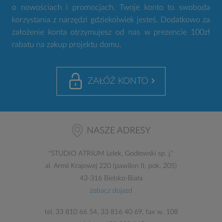
o nowościach i promocjach. Twoje konto to swoboda
korzystania z narzędzi gdziekolwiek jesteś. Dodatkowo za
założenie konta otrzymujesz od nas w prezencie 100zł
rabatu na zakup projektu domu.
ZAŁÓŻ KONTO
NASZE ADRESY
"
STUDIO ATRIUM
Lelek, Godlewski sp. j."
al. Armii Krajowej 220 (pawilon II, pok. 205)
43-316 Bielsko-Biała
zobacz dojazd
tel.
33 810 66 54
,
33 816 40 69
, fax w. 108