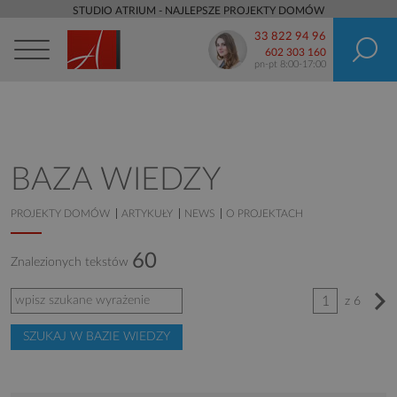
STUDIO ATRIUM - NAJLEPSZE PROJEKTY DOMÓW
33 822 94 96
602 303 160
pn-pt 8:00-17:00
BAZA WIEDZY
PROJEKTY DOMÓW
ARTYKUŁY
NEWS
O PROJEKTACH
60
Znalezionych tekstów
1
z 6