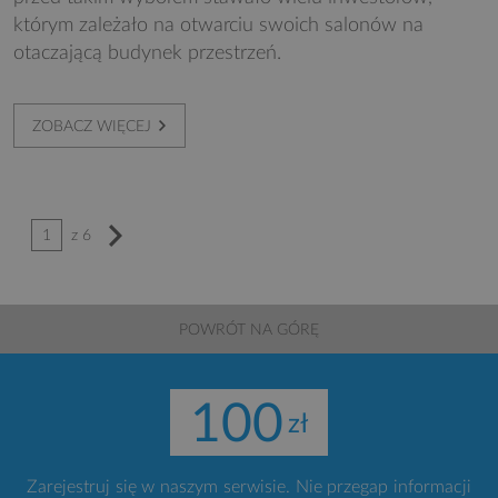
którym zależało na otwarciu swoich salonów na
otaczającą budynek przestrzeń.
ZOBACZ WIĘCEJ
z 6
1
POWRÓT NA GÓRĘ
100
Zarejestruj się w naszym serwisie. Nie przegap informacji