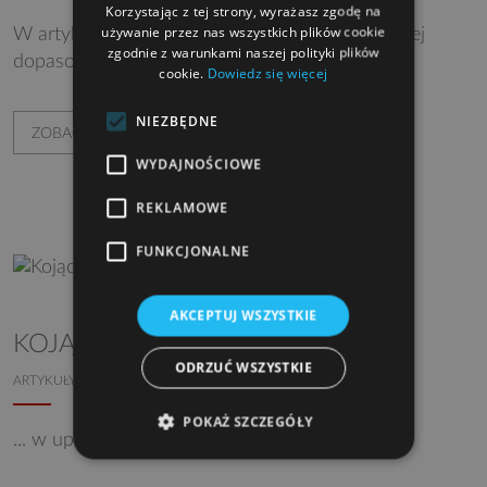
Korzystając z tej strony, wyrażasz zgodę na
używanie przez nas wszystkich plików cookie
W artykule o tym, jak wybrać produkt najbardziej
zgodnie z warunkami naszej polityki plików
dopasowany do mojego domu?
cookie.
Dowiedz się więcej
NIEZBĘDNE
ZOBACZ WIĘCEJ
WYDAJNOŚCIOWE
REKLAMOWE
FUNKCJONALNE
AKCEPTUJ WSZYSTKIE
KOJĄCY CHŁÓD
ODRZUĆ WSZYSTKIE
ARTYKUŁY
OKNA, BRAMY I DRZWI
POKAŻ SZCZEGÓŁY
... w upalne dni dzięki markizom pionowym.