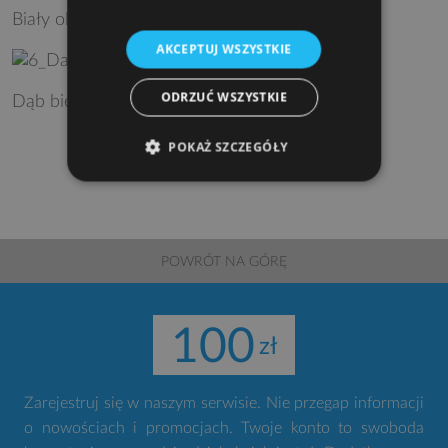
Biały olejowany dąb
AKCEPTUJ WSZYSTKIE
ODRZUĆ WSZYSTKIE
Dąb bielony
POKAŻ SZCZEGÓŁY
POWRÓT NA GÓRĘ
100
Zarejestruj się w naszym serwisie. Nie przegap informacji
o nowościach i promocjach. Twoje konto to swoboda