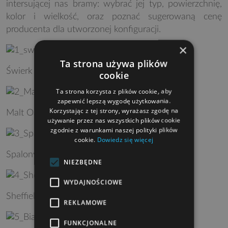
intersującej nas bramy: wybrać jej typ, powierzchnię,
kolor i wielkość, oraz poznać sugerowaną cenę
producenta dla utworzonej konfiguracji.
×
Ta strona używa plików
Świerk
cookie
Ta strona korzysta z plików cookie, aby
zapewnić lepszą wygodę użytkowania.
Korzystając z tej strony, wyrażasz zgodę na
Malt Oak
używanie przez nas wszystkich plików cookie
zgodnie z warunkami naszej polityki plików
cookie.
Dowiedz się więcej
Spalony dąb
NIEZBĘDNE
WYDAJNOŚCIOWE
Sheffield
REKLAMOWE
FUNKCJONALNE