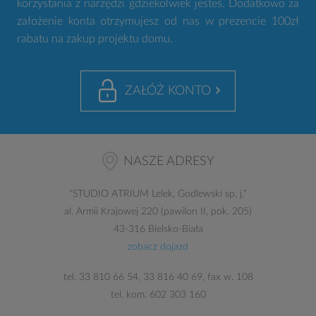
korzystania z narzędzi gdziekolwiek jesteś. Dodatkowo za
założenie konta otrzymujesz od nas w prezencie 100zł
rabatu na zakup projektu domu.
ZAŁÓŻ KONTO
NASZE ADRESY
"
STUDIO ATRIUM
Lelek, Godlewski sp. j."
al. Armii Krajowej 220 (pawilon II, pok. 205)
43-316 Bielsko-Biała
zobacz dojazd
tel.
33 810 66 54
,
33 816 40 69
, fax w. 108
tel. kom.
602 303 160