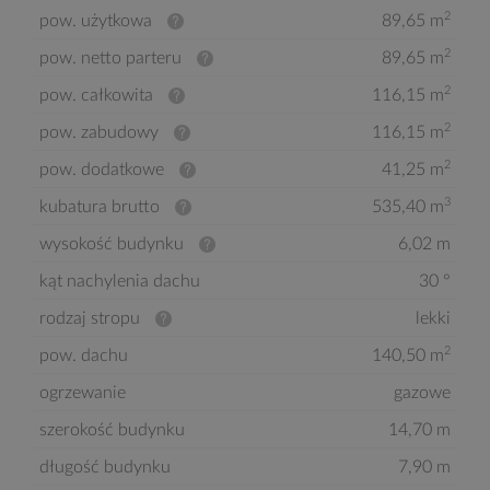
2
pow. użytkowa
89,65 m
2
pow. netto parteru
89,65 m
2
pow. całkowita
116,15 m
2
pow. zabudowy
116,15 m
2
pow. dodatkowe
41,25 m
3
kubatura brutto
535,40 m
wysokość budynku
6,02 m
kąt nachylenia dachu
30 °
rodzaj stropu
lekki
2
pow. dachu
140,50 m
ogrzewanie
gazowe
szerokość budynku
14,70 m
długość budynku
7,90 m