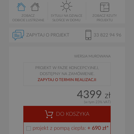
ZOBACZ
SYTUUJ NA DZIAŁCE
ZOBACZ RZUTY
ODBICIE LUSTRZANE
SŁOŃCE W DOMU
PROJEKTU
ZAPYTAJ O PROJEKT
33 822 94 96
WERSJA MUROWANA
PROJEKT W FAZIE KONCEPCYJNEJ,
DOSTĘPNY NA ZAMÓWIENIE.
ZAPYTAJ O TERMIN REALIZACJI
4399
zł
(w tym 23% VAT)
DO KOSZYKA
projekt z pompą ciepła:
+ 690 zł*