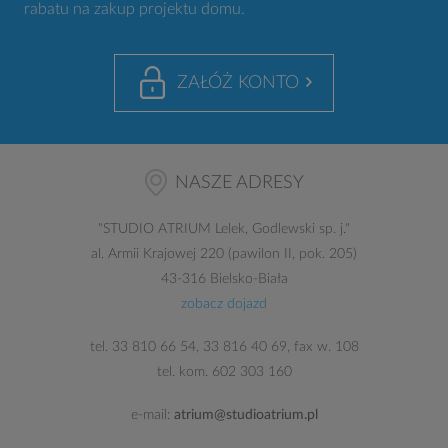
rabatu na zakup projektu domu.
ZAŁÓŻ KONTO
NASZE ADRESY
"
STUDIO ATRIUM
Lelek, Godlewski sp. j."
al. Armii Krajowej 220 (pawilon II, pok. 205)
43-316 Bielsko-Biała
zobacz dojazd
tel.
33 810 66 54
,
33 816 40 69
, fax w. 108
tel. kom.
602 303 160
e-mail:
atrium@studioatrium.pl