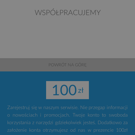
WSPÓŁPRACUJEMY
POWRÓT NA GÓRĘ
100
Zarejestruj się w naszym serwisie. Nie przegap informacji
o nowościach i promocjach. Twoje konto to swoboda
korzystania z narzędzi gdziekolwiek jesteś. Dodatkowo za
założenie konta otrzymujesz od nas w prezencie 100zł