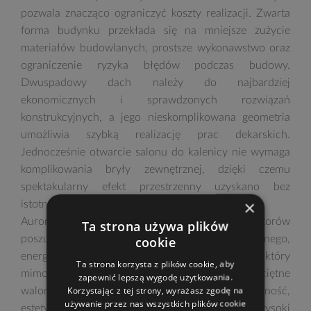
pozwala znacząco ograniczyć koszty realizacji. Zwarta
forma budynku przekłada się na mniejsze zużycie
materiałów budowlanych, prostsze wykonawstwo oraz
ograniczenie ryzyka błędów podczas budowy.
Dwuspadowy dach należy do najbardziej
ekonomicznych i sprawdzonych rozwiązań
konstrukcyjnych, a jego nieskomplikowana geometria
umożliwia szybką realizację prac dekarskich.
Jednocześnie otwarcie salonu do kalenicy nie wymaga
komplikowania bryły zewnętrznej, dzięki czemu
spektakularny efekt przestrzenny uzyskano bez
×
istotnego wzrostu kosztów budowy.
Aurora Mini II Plus jest propozycją dla Inwestorów
Ta strona używa plików
cookie
poszukujących domu nowoczesnego,
energooszczędnego i rozsądnego ekonomicznie, który
Ta strona korzysta z plików cookie, aby
mimo niewielkich rozmiarów oferuje ponadprzeciętne
zapewnić lepszą wygodę użytkowania.
Korzystając z tej strony, wyrażasz zgodę na
walory przestrzenne. To projekt łączący funkcjonalność,
używanie przez nas wszystkich plików cookie
estetykę i racjonalne podejście do budowy, a wysoki