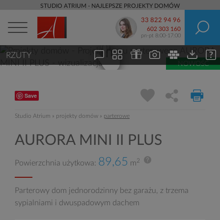
STUDIO ATRIUM - NAJLEPSZE PROJEKTY DOMÓW
33 822 94 96
602 303 160
pn-pt 8:00-17:00
RZUTY
NOWOŚĆ
Save
Studio Atrium
»
projekty domów
»
parterowe
AURORA MINI II PLUS
89,65
2
Powierzchnia użytkowa:
m
Parterowy dom jednorodzinny bez garażu, z trzema
sypialniami i dwuspadowym dachem