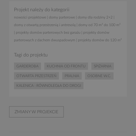
Projekt należy do kategorii
nowości projektowe
|
domy parterowe
|
domy dla rodziny 2+2
|
domy z otwartą przestrzenią i antresolą
|
domy od 70 m² do 100 m²
|
projekty domów parterowych bez garażu
|
projekty domów
parterowych z dachem dwuspadowym
|
projekty domów do 120 m²
Tagi do projektu
GARDEROBA
KUCHNIA OD FRONTU
SPIŻARNIA
OTWARTA PRZESTRZEŃ
PRALNIA
OSOBNE W.C.
KALENICA : RÓWNOLEGŁA DO DROGI
ZMIANY W PROJEKCIE