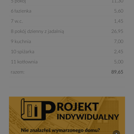
5 pokój
11,30
6 łazienka
5,60
7 w.c.
1,45
8 pokój dzienny z jadalnią
26,95
9 kuchnia
7,00
10 spiżarka
2,45
11 kotłownia
5,00
razem:
89,65