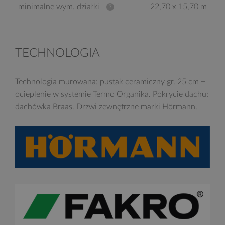
minimalne wym. działki
22,70 x 15,70 m
TECHNOLOGIA
Technologia murowana: pustak ceramiczny gr. 25 cm +
ocieplenie w systemie Termo Organika. Pokrycie dachu:
dachówka Braas. Drzwi zewnętrzne marki Hörmann.