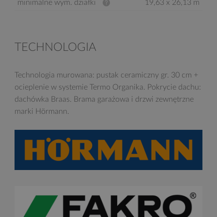
minimalne wym. działki
19,63 x 26,13 m
TECHNOLOGIA
Technologia murowana: pustak ceramiczny gr. 30 cm +
ocieplenie w systemie Termo Organika. Pokrycie dachu:
dachówka Braas. Brama garażowa i drzwi zewnętrzne
marki Hörmann.