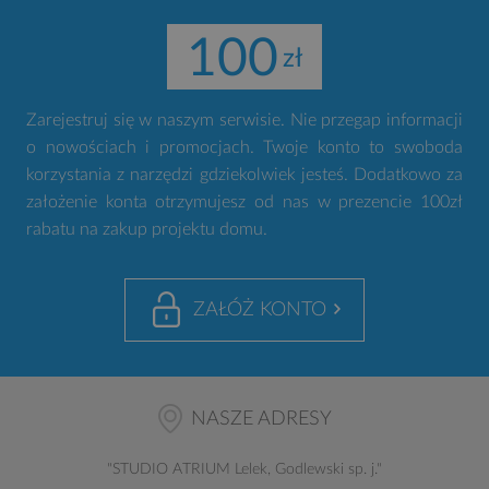
100
Zarejestruj się w naszym serwisie. Nie przegap informacji
o nowościach i promocjach. Twoje konto to swoboda
korzystania z narzędzi gdziekolwiek jesteś. Dodatkowo za
założenie konta otrzymujesz od nas w prezencie 100zł
rabatu na zakup projektu domu.
ZAŁÓŻ KONTO
NASZE ADRESY
"
STUDIO ATRIUM
Lelek, Godlewski sp. j."