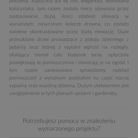
południa. Klasyczna dla tej linii, elegancka, stonowana
kolorystyka, tym razem została nieco ożywiona przez
zastosowanie dużej ilości zdobień elewacji w
wyrazistym, nasyconym kolorze drewna, co zostało
świetnie skontrastowane przez białą elewację. Duże
przeszklone drzwi prowadzące z pokoju dziennego z
jadalnią oraz jednej z sypialni wprost na rozległy,
okalający niemal cały budynek taras, optycznie
powiększają te pomieszczenia i otwierają je na ogród. I
tym razem zastosowano sprawdzony rozkład
pomieszczeń z wyraźnym podziałem na część nocną
sypialną oraz wspólną dzienną. Dużym ułatwieniem jest
uwzględnienie w tych planach spiżarni i garderoby.
Potrzebujesz pomocy w znalezieniu
wymarzonego projektu?