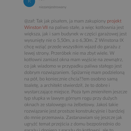
niezarejestrowany
@zaf: Tak jak pisałem, ja mam zakupiony
projekt
Winston VII
na paliwo stałe, a więc kotłownia jest
większa, jak i sam budynek w części garażowej jest
wysunięty nie o 5,50m, a o 6,30m. Z Winstona IX
chcę wziąć przede wszystkim wjazd do garażu z
lewej strony. Przeróbek nie ma zbyt wiele. W
kotłowni zamiast okna mam wyjście na zewnątrz,
co jak wiadomo w przypadku paliwa stałego jest
dobrym rozwiązaniem. Spiżarnię mam podzieloną
na pół, bo koniecznie chcia??em osobno samą
toaletę, a architekt stwierdził, że to dobre i
wystarczające miejsce. Poza tym zmieniłem jeszcze
typ słupka w lawym górnym rogu przy dużych
oknach ze stalowego na żelbetowy. Jakoś takie
rozwiązanie jest prostsze konstrukcyjnie i bardziej
do mnie przemawia. Zastanawiam się jeszcze jak
ugryźć temat przejścia z domu bezpośrednio do
garażu i dopiero z garażu do kotłowni, ale to