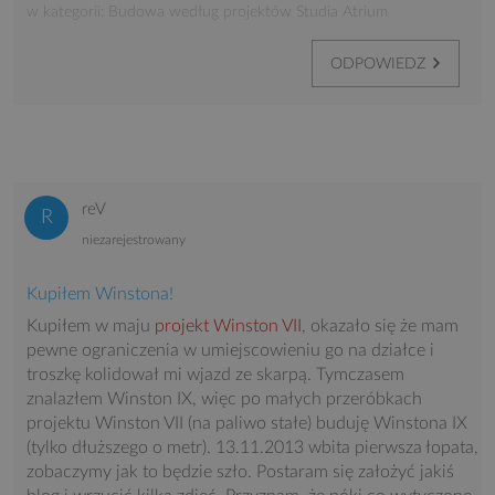
w kategorii: Budowa według projektów Studia Atrium
ODPOWIEDZ
reV
niezarejestrowany
Kupiłem Winstona!
Kupiłem w maju
projekt Winston VII
, okazało się że mam
pewne ograniczenia w umiejscowieniu go na działce i
troszkę kolidował mi wjazd ze skarpą. Tymczasem
znalazłem Winston IX, więc po małych przeróbkach
projektu Winston VII (na paliwo stałe) buduję Winstona IX
(tylko dłuższego o metr). 13.11.2013 wbita pierwsza łopata,
zobaczymy jak to będzie szło. Postaram się założyć jakiś