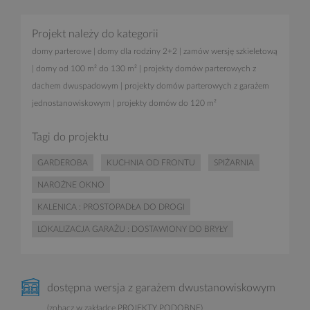
Projekt należy do kategorii
domy parterowe
|
domy dla rodziny 2+2
|
zamów wersję szkieletową
|
domy od 100 m² do 130 m²
|
projekty domów parterowych z
dachem dwuspadowym
|
projekty domów parterowych z garażem
jednostanowiskowym
|
projekty domów do 120 m²
Tagi do projektu
GARDEROBA
KUCHNIA OD FRONTU
SPIŻARNIA
NAROŻNE OKNO
KALENICA : PROSTOPADŁA DO DROGI
LOKALIZACJA GARAŻU : DOSTAWIONY DO BRYŁY
dostępna wersja z garażem dwustanowiskowym
(zobacz w zakładce PROJEKTY PODOBNE)