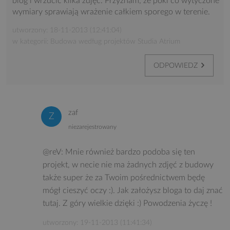
blog i wrzucić kilka zdjęć. Przyznam, że póki co wytyczone
wymiary sprawiają wrażenie całkiem sporego w terenie.
utworzony: 18-11-2013 (12:41:04)
w kategorii: Budowa według projektów Studia Atrium
ODPOWIEDZ
zaf
niezarejestrowany
@reV: Mnie również bardzo podoba się ten
projekt, w necie nie ma żadnych zdjęć z budowy
także super że za Twoim pośrednictwem będę
mógł cieszyć oczy :). Jak założysz bloga to daj znać
tutaj. Z góry wielkie dzięki :) Powodzenia życzę !
utworzony: 19-11-2013 (11:41:34)