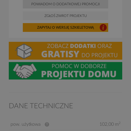
POWIADOM O DODATKOWEJ PROMOCJI
ZGŁOŚ ZWROT PROJEKTU
ZAPYTAJ O WERSJĘ SZKIELETOWĄ
DANE TECHNICZNE
2
pow. użytkowa
102,00 m