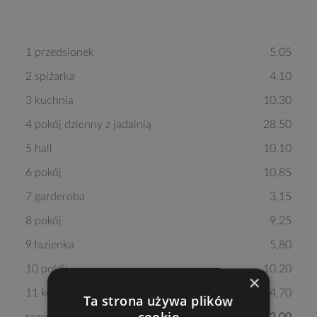
1 przedsionek
5,05
2 spiżarka
4,10
3 kuchnia
10,30
4 pokój dzienny z jadalnią
28,50
5 hall
10,10
6 pokój
10,85
7 garderoba
3,15
8 pokój
9,25
9 łazienka
5,80
10 pokój
10,20
×
11 kotłownia
4,70
Ta strona używa plików