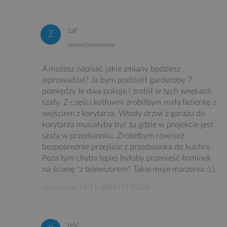
zaf
niezarejestrowany
A możesz napisać jakie zmiany będziesz
wprowadzał? Ja bym podzielił garderobę 7
pomiędzy te dwa pokoje i zrobił w tych wnękach
szafy. Z części kotłowni zrobiłbym małą łazienkę z
wejściem z korytarza. Wtedy drzwi z garażu do
korytarza musiałyby być tu gdzie w projekcie jest
szafa w przedsionku. Zrobiłbym również
bezpośrednie przejście z przedsionka do kuchni.
Poza tym chyba lepiej byłoby przenieść kominek
na ścianę "z telewizorem". Takie moje marzenia :):).
utworzony: 19-11-2013 (11:55:28)
reV