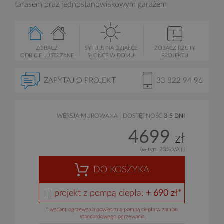
tarasem oraz jednostanowiskowym garażem
ZOBACZ
SYTUUJ NA DZIAŁCE
ZOBACZ RZUTY
ODBICIE LUSTRZANE
SŁOŃCE W DOMU
PROJEKTU
ZAPYTAJ O PROJEKT
33 822 94 96
WERSJA MUROWANA - DOSTĘPNOŚĆ
3-5 DNI
4699
zł
(w tym 23% VAT)
DO KOSZYKA
projekt z pompą ciepła:
+ 690 zł*
* wariant ogrzewania powietrzną pompą ciepła w zamian
standardowego ogrzewania