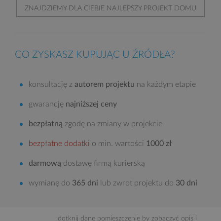
ZNAJDZIEMY DLA CIEBIE NAJLEPSZY PROJEKT DOMU
CO ZYSKASZ KUPUJĄC U ŹRÓDŁA?
konsultację z
autorem projektu
na każdym etapie
gwarancję
najniższej ceny
bezpłatną
zgodę na zmiany w projekcie
bezpłatne dodatki
o min. wartości
1000 zł
darmową
dostawę firmą kurierską
wymianę do
365 dni
lub zwrot projektu do
30 dni
dotknij dane pomieszczenie by zobaczyć opis i