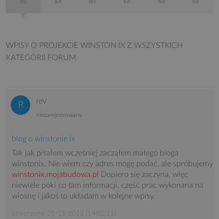
(6)
(0)
(6)
(0)
(0)
(0)
WPISY O PROJEKCIE WINSTON IX
Z WSZYSTKICH
KATEGORII FORUM
reV
niezarejestrowany
blog o winstonie ix
Tak jak pisałem wcześniej zacząłem małego bloga
winstonix. Nie wiem czy adres mogę podać, ale spróbujemy
winstonix.mojabudowa.pl
Dopiero się zaczyna, więc
niewiele póki co tam informacji, część prac wykonana na
wiosnę i jakoś to układam w kolejne wpisy.
utworzony: 25-11-2013 (14:02:11)