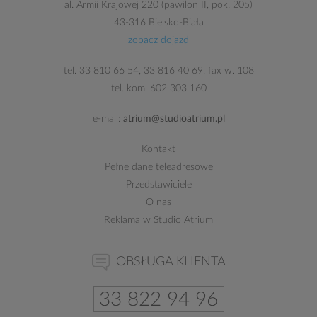
al. Armii Krajowej 220 (pawilon II, pok. 205)
43-316 Bielsko-Biała
zobacz dojazd
tel.
33 810 66 54
,
33 816 40 69
, fax w. 108
tel. kom.
602 303 160
e-mail:
atrium@studioatrium.pl
Kontakt
Pełne dane teleadresowe
Przedstawiciele
O nas
Reklama w Studio Atrium
OBSŁUGA KLIENTA
33 822 94 96