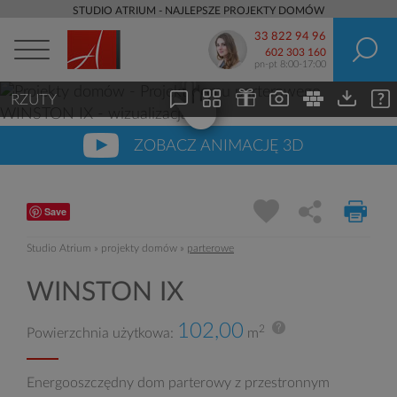
STUDIO ATRIUM - NAJLEPSZE PROJEKTY DOMÓW
33 822 94 96
602 303 160
pn-pt 8:00-17:00
RZUTY
ZOBACZ ANIMACJĘ 3D
Save
Studio Atrium
»
projekty domów
»
parterowe
WINSTON IX
102,00
2
Powierzchnia użytkowa:
m
Energooszczędny dom parterowy z przestronnym