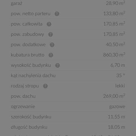
2
garaż
28,90 m
2
pow. netto parteru
133,80 m
2
pow. całkowita
170,85 m
2
pow. zabudowy
170,85 m
2
pow. dodatkowe
40,50 m
3
kubatura brutto
860,30 m
wysokość budynku
6,70 m
kąt nachylenia dachu
35 °
rodzaj stropu
lekki
2
pow. dachu
269,00 m
ogrzewanie
gazowe
szerokość budynku
11,55 m
długość budynku
18,05 m