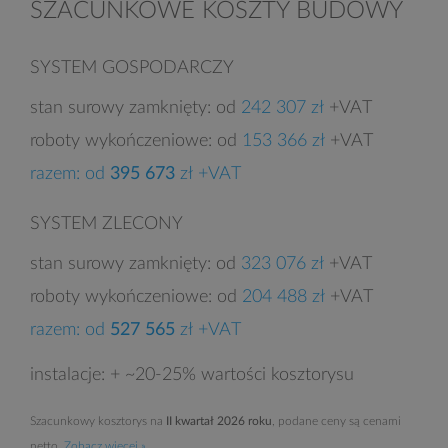
SZACUNKOWE KOSZTY BUDOWY
SYSTEM GOSPODARCZY
stan surowy zamknięty: od
242 307 zł
+VAT
roboty wykończeniowe: od
153 366 zł
+VAT
razem: od
395 673
zł +VAT
SYSTEM ZLECONY
stan surowy zamknięty: od
323 076 zł
+VAT
roboty wykończeniowe: od
204 488 zł
+VAT
razem: od
527 565
zł +VAT
instalacje: + ~20-25% wartości kosztorysu
Szacunkowy kosztorys na
II kwartał 2026 roku
, podane ceny są cenami
netto.
Zobacz więcej »