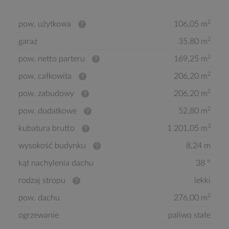
2
pow. użytkowa
106,05 m
2
garaż
35,80 m
2
pow. netto parteru
169,25 m
2
pow. całkowita
206,20 m
2
pow. zabudowy
206,20 m
2
pow. dodatkowe
52,80 m
3
kubatura brutto
1 201,05 m
wysokość budynku
8,24 m
kąt nachylenia dachu
38 °
rodzaj stropu
lekki
2
pow. dachu
276,00 m
ogrzewanie
paliwo stałe