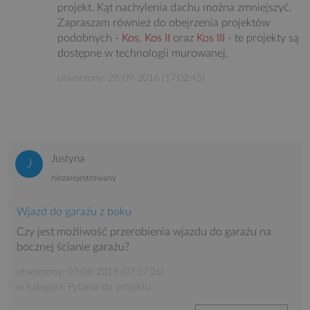
projekt. Kąt nachylenia dachu można zmniejszyć.
Zapraszam również do obejrzenia projektów
podobnych -
Kos
,
Kos II
oraz
Kos III
- te projekty są
dostępne w technologii murowanej.
utworzony: 28-09-2016 (17:02:45)
Justyna
niezarejestrowany
Wjazd do garażu z boku
Czy jest możliwość przerobienia wjazdu do garażu na
bocznej ścianie garażu?
utworzony: 03-08-2016 (07:57:26)
w kategorii: Pytania do projektu