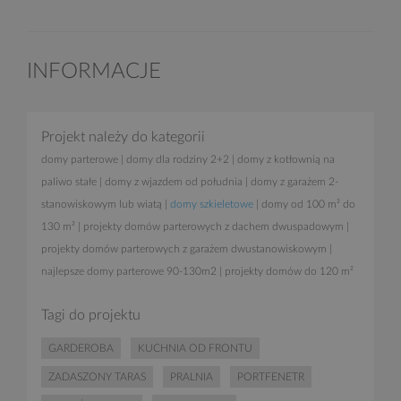
INFORMACJE
Projekt należy do kategorii
domy parterowe
|
domy dla rodziny 2+2
|
domy z kotłownią na
paliwo stałe
|
domy z wjazdem od południa
|
domy z garażem 2-
stanowiskowym lub wiatą
|
domy szkieletowe
|
domy od 100 m² do
130 m²
|
projekty domów parterowych z dachem dwuspadowym
|
projekty domów parterowych z garażem dwustanowiskowym
|
najlepsze domy parterowe 90-130m2
|
projekty domów do 120 m²
Tagi do projektu
GARDEROBA
KUCHNIA OD FRONTU
ZADASZONY TARAS
PRALNIA
PORTFENETR