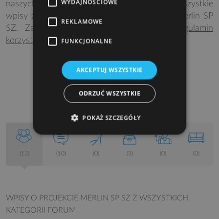
WYDAJNOŚCIOWE
naszych projektów. Poniżej znajdują się wszystkie
wpisy z Forum związane z projektem domu Merlin SP
REKLAMOWE
SZ. Zapraszamy do dyskusji! Przeczytaj
regulamin
korzystania
.
FUNKCJONALNE
AKCEPTUJ WSZYSTKIE
DODAJ NOWY TEMAT
ODRZUĆ WSZYSTKIE
POKAŻ SZCZEGÓŁY
(13)
(10)
(0)
(3)
(0)
(0)
WPISY O PROJEKCIE MERLIN SP SZ
Z WSZYSTKICH
KATEGORII FORUM