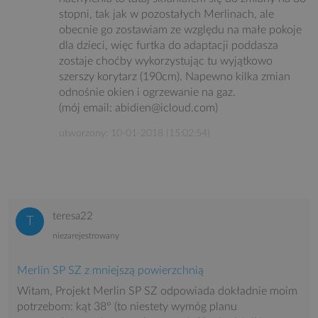
stopni, tak jak w pozostałych Merlinach, ale
obecnie go zostawiam ze względu na małe pokoje
dla dzieci, więc furtka do adaptacji poddasza
zostaje choćby wykorzystując tu wyjątkowo
szerszy korytarz (190cm). Napewno kilka zmian
odnośnie okien i ogrzewanie na gaz.
(mój email: abidien@icloud.com)
utworzony: 10-01-2018 (15:02:54)
teresa22
niezarejestrowany
Merlin SP SZ z mniejszą powierzchnią
Witam, Projekt Merlin SP SZ odpowiada dokładnie moim
potrzebom: kąt 38° (to niestety wymóg planu