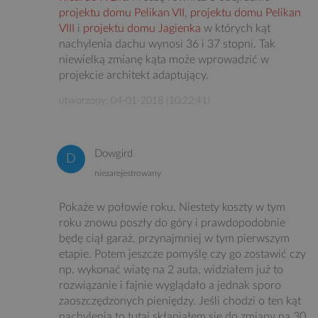
projektu domu Pelikan VII
,
projektu domu Pelikan
VIII
i
projektu domu Jagienka
w których kąt
nachylenia dachu wynosi 36 i 37 stopni. Tak
niewielką zmianę kąta może wprowadzić w
projekcie architekt adaptujący.
utworzony: 04-01-2018 (10:22:41)
Dowgird
niezarejestrowany
Pokaże w połowie roku. Niestety koszty w tym
roku znowu poszły do góry i prawdopodobnie
będę ciął garaż, przynajmniej w tym pierwszym
etapie. Potem jeszcze pomyślę czy go zostawić czy
np. wykonać wiatę na 2 auta, widziałem już to
rozwiązanie i fajnie wyglądało a jednak sporo
zaoszczędzonych pieniędzy. Jeśli chodzi o ten kąt
nachylenia to tutaj skłaniałem się do zmiany na 30