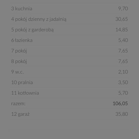
3 kuchnia
9,70
4 pokój dzienny z jadalnią
30,65
5 pokój z garderobą
14,85
6 łazienka
5,40
7 pokój
7,65
8 pokój
7,65
9 w.c.
2,10
10 pralnia
3,50
11 kotłownia
5,70
razem:
106,05
12 garaż
35,80