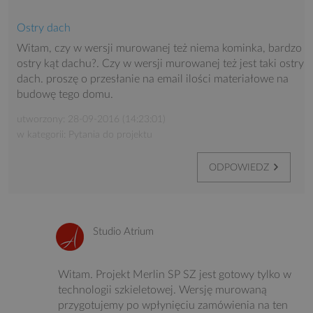
Ostry dach
Witam, czy w wersji murowanej też niema kominka, bardzo
ostry kąt dachu?. Czy w wersji murowanej też jest taki ostry
dach. proszę o przesłanie na email ilości materiałowe na
budowę tego domu.
utworzony: 28-09-2016 (14:23:01)
w kategorii: Pytania do projektu
ODPOWIEDZ
Studio Atrium
Witam. Projekt Merlin SP SZ jest gotowy tylko w
technologii szkieletowej. Wersję murowaną
przygotujemy po wpłynięciu zamówienia na ten