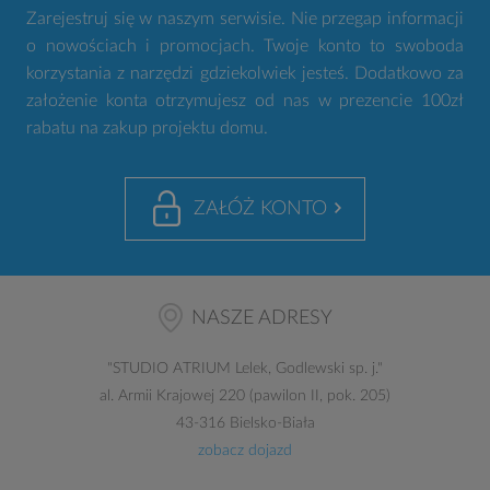
Zarejestruj się w naszym serwisie. Nie przegap informacji
o nowościach i promocjach. Twoje konto to swoboda
korzystania z narzędzi gdziekolwiek jesteś. Dodatkowo za
założenie konta otrzymujesz od nas w prezencie 100zł
rabatu na zakup projektu domu.
ZAŁÓŻ KONTO
NASZE ADRESY
"
STUDIO ATRIUM
Lelek, Godlewski sp. j."
al. Armii Krajowej 220 (pawilon II, pok. 205)
43-316 Bielsko-Biała
zobacz dojazd