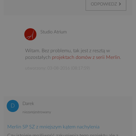
ODPOWIEDZ
Studio Atrium
Witam. Bez problemu, tak jest z resztą w
pozostałych
projektach domów z serii Merlin
.
utworzony: 03-08-2016 (08:17:59)
Darek
niezarejestrowany
Merlin SP SZ z mniejszym kątem nachylenia
Czy istnieje możliwość zakupienia tego projektu ale z