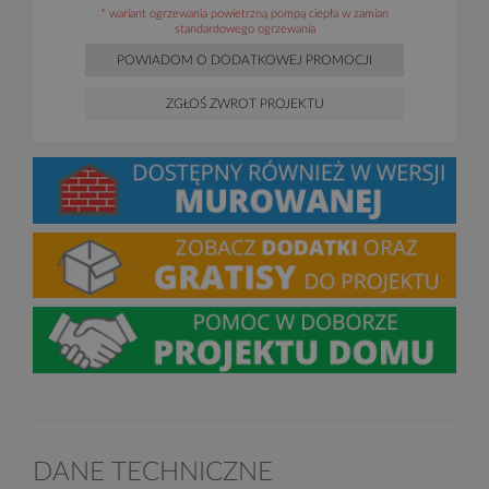
* wariant ogrzewania powietrzną pompą ciepła w zamian
standardowego ogrzewania
POWIADOM O DODATKOWEJ PROMOCJI
ZGŁOŚ ZWROT PROJEKTU
DANE TECHNICZNE