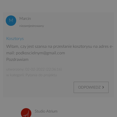
Marcin
niezarejestrowany
Kosztorys
Witam, czy jest szansa na przesłanie kosztorysu na adres e-
mail: podkoscielnym@gmail.com
Pozdrawiam
utworzony: 02-02-2022 (22:36:16)
w kategorii: Pytania do projektu
ODPOWIEDZ
Studio Atrium