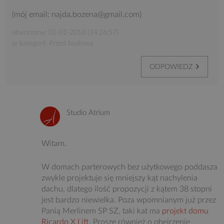
(mój email: najda.bozena@gmail.com)
utworzony: 03-01-2018 (14:26:57)
w kategorii: Przed budową
ODPOWIEDZ
Studio Atrium
Witam.
W domach parterowych bez użytkowego poddasza
zwykle projektuje się mniejszy kąt nachylenia
dachu, dlatego ilość propozycji z kątem 38 stopni
jest bardzo niewielka. Poza wpomnianym już przez
Panią Merlinem SP SZ, taki kat ma
projekt domu
Ricardo X Lift
. Proszę również o obejrzenie