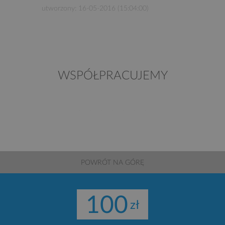
utworzony: 16-05-2016 (15:04:00)
WSPÓŁPRACUJEMY
POWRÓT NA GÓRĘ
100