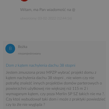
Witam, ma Pan wiadomość na @
utworzony: 03-02-2022 (12:44:16)
Bożka
niezarejestrowany
Dom z kątem nachylenia dachu 38 stopni
Jestem zmuszona przez MPZP wybrać projekt domu z
kątem nachylenia dachu 38 stopni , nie wiem czy nie
potrafię znaleźć innych projektów domów parterowych o
powierzchni użytkowej nie większej niż 115 m 2 i
wymaganym kątem, czy poza Merlin SP SZ takich nie ma ?.
Czy ktoś wybudował taki dom i może z praktyki powiedzieć
czy to źle nie wygląda ?