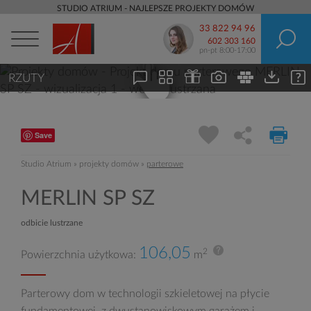
STUDIO ATRIUM - NAJLEPSZE PROJEKTY DOMÓW
33 822 94 96
602 303 160
pn-pt 8:00-17:00
RZUTY
Save
Studio Atrium
»
projekty domów
»
parterowe
MERLIN SP SZ
odbicie lustrzane
106,05
2
Powierzchnia użytkowa:
m
Parterowy dom w technologii szkieletowej na płycie