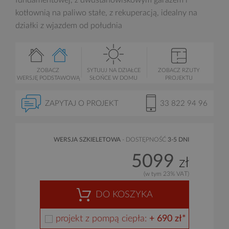
fundamentowej, z dwustanowiskowym garażem i
kotłownią na paliwo stałe, z rekuperacją, idealny na
działki z wjazdem od południa
ZOBACZ
SYTUUJ NA DZIAŁCE
ZOBACZ RZUTY
WERSJĘ PODSTAWOWĄ
SŁOŃCE W DOMU
PROJEKTU
ZAPYTAJ O PROJEKT
33 822 94 96
WERSJA SZKIELETOWA
- DOSTĘPNOŚĆ
3-5 DNI
5099
zł
(w tym 23% VAT)
DO KOSZYKA
projekt z pompą ciepła:
+ 690 zł*