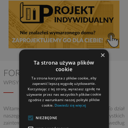
×
Ta strona używa plików
cookie
FORUM DYSKUSYJNE
Ta strona korzysta z plików cookie, aby
WPISY DLA PROJEKTU MERLIN SP SZ
zapewnić lepszą wygodę użytkowania.
Korzystając z tej strony, wyrażasz zgodę na
używanie przez nas wszystkich plików cookie
zgodnie z warunkami naszej polityki plików
cookie.
Dowiedz się więcej
Witamy na Forum dyskusyjnym Studia Atrium. To dział
naszego serwisu przeznaczony dla wszystkich
NIEZBĘDNE
zainteresowanych projektami i budową domu według