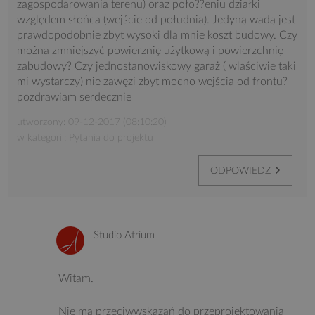
zagospodarowania terenu) oraz poło??eniu działki
względem słońca (wejście od południa). Jedyną wadą jest
prawdopodobnie zbyt wysoki dla mnie koszt budowy. Czy
można zmniejszyć powierznię użytkową i powierzchnię
zabudowy? Czy jednostanowiskowy garaż ( wlaściwie taki
mi wystarczy) nie zawęzi zbyt mocno wejścia od frontu?
pozdrawiam serdecznie
utworzony: 09-12-2017 (08:10:20)
w kategorii: Pytania do projektu
ODPOWIEDZ
Studio Atrium
Witam.
Nie ma przeciwwskazań do przeprojektowania