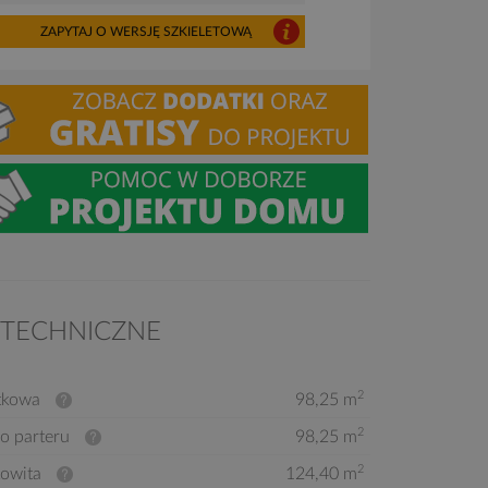
ZAPYTAJ O WERSJĘ SZKIELETOWĄ
 TECHNICZNE
2
tkowa
98,25 m
2
o parteru
98,25 m
2
kowita
124,40 m