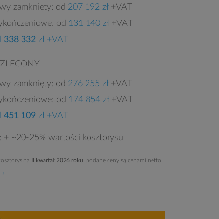
owy zamknięty: od
207 192 zł
+VAT
ykończeniowe: od
131 140 zł
+VAT
d
338 332
zł +VAT
 ZLECONY
owy zamknięty: od
276 255 zł
+VAT
ykończeniowe: od
174 854 zł
+VAT
d
451 109
zł +VAT
e: + ~20-25% wartości kosztorysu
osztorys na
II kwartał 2026 roku
, podane ceny są cenami netto.
 »