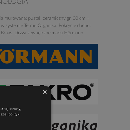
NOLOGIA
ia murowana: pustak ceramiczny gr. 30 cm +
e w systemie Termo Organika. Pokrycie dachu:
Braas. Drzwi zewnętrzne marki Hörmann.
×
z tej strony,
zej polityki