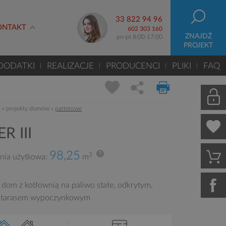
33 822 94 96
ONTAKT
602 303 160
ZNAJDŹ
pn-pt 8:00-17:00
PROJEKT
DODATKI
REALIZACJE
PRODUCENCI
PLIKI
FAQ
m
»
projekty domów
»
parterowe
R III
98,25
2
nia użytkowa:
m
 dom z kotłownią na paliwo stałe, odkrytym,
 tarasem wypoczynkowym