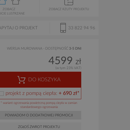
ZOBACZ
ZOBACZ RZUTY PROJEKTU
ICIE LUSTRZANE
APYTAJ O PROJEKT
33 822 94 96
WERSJA MUROWANA - DOSTĘPNOŚĆ
3-5 DNI
4599
zł
(w tym 23% VAT)
DO KOSZYKA
projekt z pompą ciepła:
+ 690 zł*
* wariant ogrzewania powietrzną pompą ciepła w zamian
standardowego ogrzewania
POWIADOM O DODATKOWEJ PROMOCJI
ZGŁOŚ ZWROT PROJEKTU