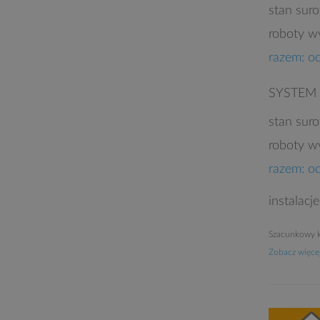
stan sur
roboty w
razem: o
SYSTEM
stan sur
roboty w
razem: o
instalacj
Szacunkowy k
Zobacz więcej