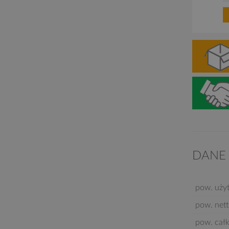
DANE
pow. uży
pow. nett
pow. cał