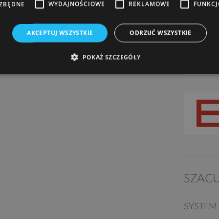
EZBĘDNE
WYDAJNOŚCIOWE
REKLAMOWE
FUNKC
AKCEPTUJ WSZYSTKIE
ODRZUĆ WSZYSTKIE
POKAŻ SZCZEGÓŁY
SZAC
SYSTEM