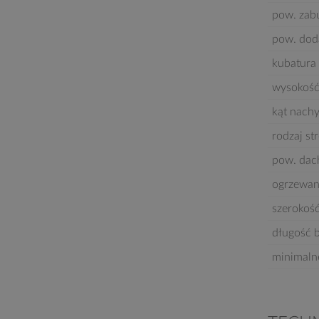
pow. za
pow. dod
kubatura 
wysokość
kąt nach
rodzaj st
pow. dac
ogrzewan
szerokoś
długość 
minimaln