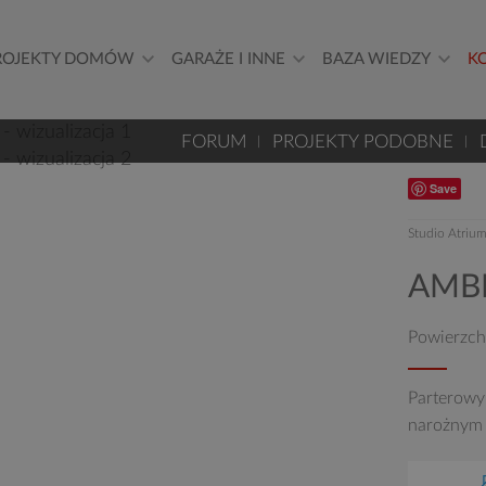
ROJEKTY DOMÓW
GARAŻE I INNE
BAZA WIEDZY
K
FORUM
PROJEKTY PODOBNE
Save
Studio Atriu
AMBE
Powierzch
Parterowy
narożnym