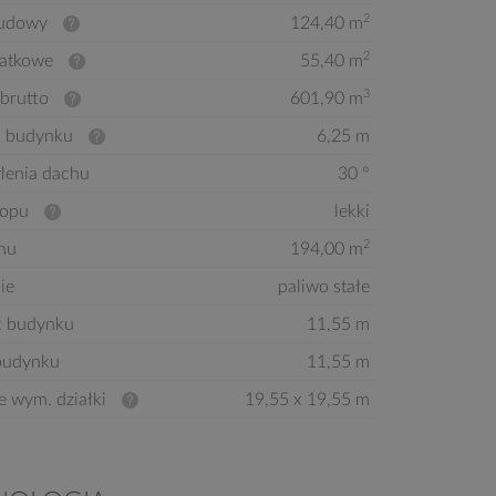
2
budowy
124,40 m
2
atkowe
55,40 m
3
brutto
601,90 m
 budynku
6,25 m
ylenia dachu
30 °
ropu
lekki
2
hu
194,00 m
ie
paliwo stałe
ć budynku
11,55 m
budynku
11,55 m
e wym. działki
19,55 x 19,55 m