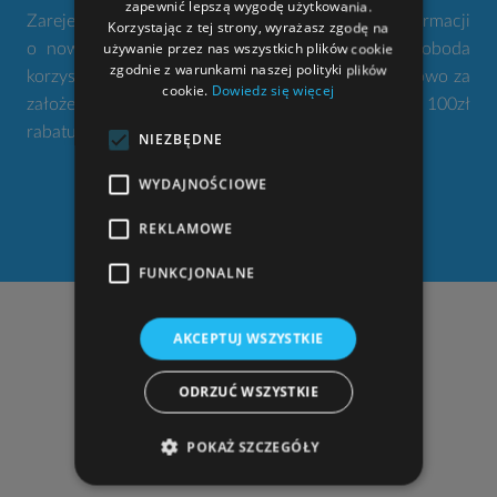
zapewnić lepszą wygodę użytkowania.
Zarejestruj się w naszym serwisie. Nie przegap informacji
Korzystając z tej strony, wyrażasz zgodę na
używanie przez nas wszystkich plików cookie
o nowościach i promocjach. Twoje konto to swoboda
zgodnie z warunkami naszej polityki plików
korzystania z narzędzi gdziekolwiek jesteś. Dodatkowo za
cookie.
Dowiedz się więcej
założenie konta otrzymujesz od nas w prezencie 100zł
rabatu na zakup projektu domu.
NIEZBĘDNE
WYDAJNOŚCIOWE
ZAŁÓŻ KONTO
REKLAMOWE
FUNKCJONALNE
NASZE ADRESY
AKCEPTUJ WSZYSTKIE
"
STUDIO ATRIUM
Lelek, Godlewski sp. j."
ODRZUĆ WSZYSTKIE
al. Armii Krajowej 220 (pawilon II, pok. 205)
43-316 Bielsko-Biała
POKAŻ SZCZEGÓŁY
zobacz dojazd