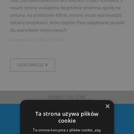
celu zaprojektowania pralni kosztem części kotłowni. Z
naszej strony wydajemy bezpłatnie pisemną zgodę na
zmiany, na podstawie której zmiany może wprowadzić
lokalny projektant, który będzie Pani adaptował projekt
do warunków miejscowych.
utworzony: 27-02-2014 (17:53:01)
ODPOWIEDZ
POWRÓT NA GÓRĘ
×
Ta strona używa plików
100
cookie
Ta strona korzysta z plików cookie, aby