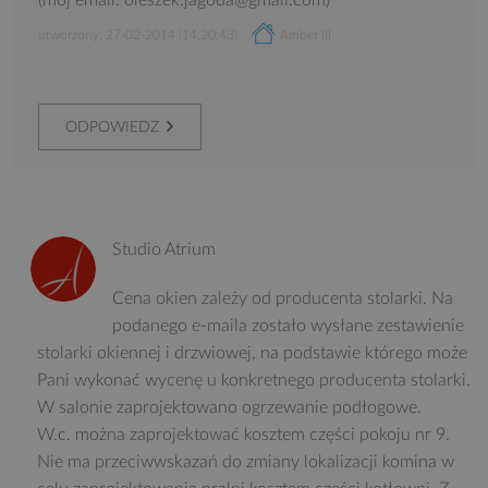
(mój email: oleszek.jagoda@gmail.com)
utworzony: 27-02-2014 (14:20:43)
Amber III
ODPOWIEDZ
Studio Atrium
Cena okien zależy od producenta stolarki. Na
podanego e-maila zostało wysłane zestawienie
stolarki okiennej i drzwiowej, na podstawie którego może
Pani wykonać wycenę u konkretnego producenta stolarki.
W salonie zaprojektowano ogrzewanie podłogowe.
W.c. można zaprojektować kosztem części pokoju nr 9.
Nie ma przeciwwskazań do zmiany lokalizacji komina w