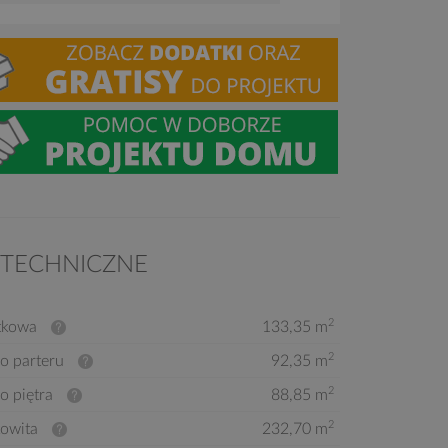
 TECHNICZNE
2
tkowa
133,35 m
2
o parteru
92,35 m
2
o piętra
88,85 m
2
kowita
232,70 m