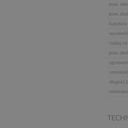
pow. za
pow. dod
kubatura 
wysokość
rodzaj st
pow. dac
ogrzewan
szerokoś
długość 
minimaln
TECH