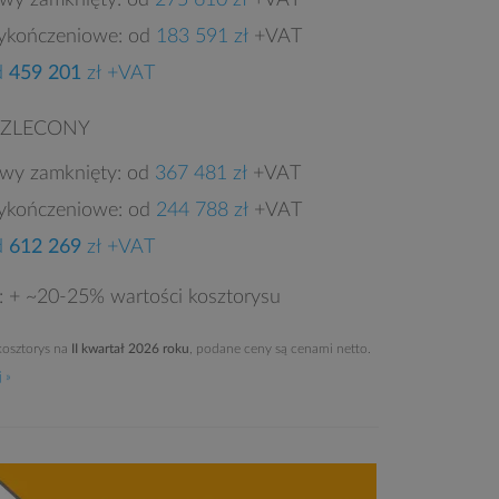
owy zamknięty: od
275 610 zł
+VAT
ykończeniowe: od
183 591 zł
+VAT
d
459 201
zł +VAT
 ZLECONY
owy zamknięty: od
367 481 zł
+VAT
ykończeniowe: od
244 788 zł
+VAT
d
612 269
zł +VAT
e: + ~20-25% wartości kosztorysu
osztorys na
II kwartał 2026 roku
, podane ceny są cenami netto.
 »