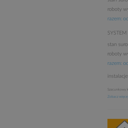
stan sur
roboty w
razem: o
SYSTEM
stan sur
roboty w
razem: o
instalacj
Szacunkowy k
Zobacz więcej