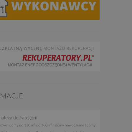
RMACJE
należy do kategorii
rowe
|
domy od 130 m² do 180 m²
|
domy nowoczesne
|
domy