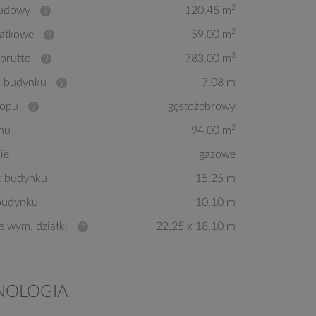
2
budowy
120,45 m
2
atkowe
59,00 m
3
brutto
783,00 m
 budynku
7,08 m
ropu
gęstożebrowy
2
hu
94,00 m
ie
gazowe
ć budynku
15,25 m
budynku
10,10 m
e wym. działki
22,25 x 18,10 m
NOLOGIA