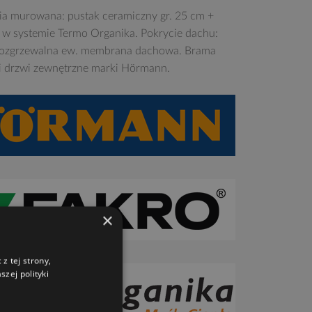
ia murowana: pustak ceramiczny gr. 25 cm +
e w systemie Termo Organika. Pokrycie dachu:
ozgrzewalna ew. membrana dachowa. Brama
i drzwi zewnętrzne marki Hörmann.
×
z tej strony,
zej polityki