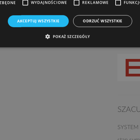
EZBĘDNE
WYDAJNOŚCIOWE
REKLAMOWE
FUNKC
AKCEPTUJ WSZYSTKIE
ODRZUĆ WSZYSTKIE
POKAŻ SZCZEGÓŁY
SZAC
SYSTEM