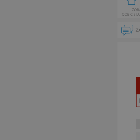
ZOB
ODBICIE L
Z