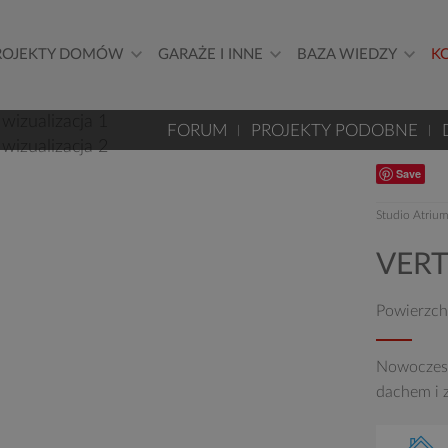
ROJEKTY DOMÓW
GARAŻE I INNE
BAZA WIEDZY
K
FORUM
PROJEKTY PODOBNE
Save
Studio Atriu
VERT
Powierzch
Nowoczesn
dachem i 