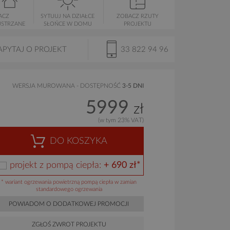
ACZ
SYTUUJ NA DZIAŁCE
ZOBACZ RZUTY
USTRZANE
SŁOŃCE W DOMU
PROJEKTU
APYTAJ O PROJEKT
33 822 94 96
WERSJA MUROWANA - DOSTĘPNOŚĆ
3-5 DNI
5999
zł
(w tym 23% VAT)
DO KOSZYKA
projekt z pompą ciepła:
+ 690 zł*
* wariant ogrzewania powietrzną pompą ciepła w zamian
standardowego ogrzewania
POWIADOM O DODATKOWEJ PROMOCJI
ZGŁOŚ ZWROT PROJEKTU