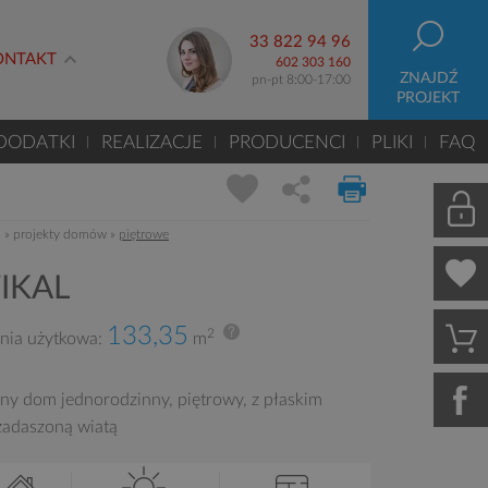
33 822 94 96
ONTAKT
602 303 160
ZNAJDŹ
pn-pt 8:00-17:00
PROJEKT
DODATKI
REALIZACJE
PRODUCENCI
PLIKI
FAQ
m
»
projekty domów
»
piętrowe
IKAL
133,35
2
nia użytkowa:
m
y dom jednorodzinny, piętrowy, z płaskim
zadaszoną wiatą