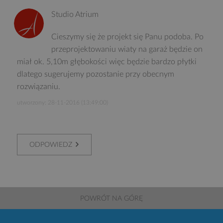
Studio Atrium
Cieszymy się że projekt się Panu podoba. Po
przeprojektowaniu wiaty na garaż będzie on
miał ok. 5,10m głębokości więc będzie bardzo płytki
dlatego sugerujemy pozostanie przy obecnym
rozwiązaniu.
utworzony: 28-11-2016 (13:49:00)
ODPOWIEDZ
POWRÓT NA GÓRĘ