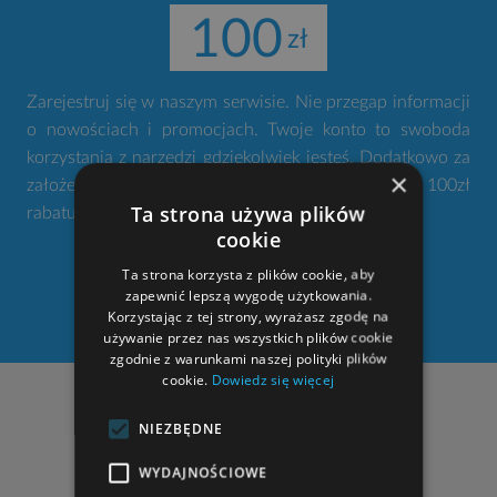
100
Zarejestruj się w naszym serwisie. Nie przegap informacji
o nowościach i promocjach. Twoje konto to swoboda
korzystania z narzędzi gdziekolwiek jesteś. Dodatkowo za
×
założenie konta otrzymujesz od nas w prezencie 100zł
Ta strona używa plików
rabatu na zakup projektu domu.
cookie
Ta strona korzysta z plików cookie, aby
ZAŁÓŻ KONTO
zapewnić lepszą wygodę użytkowania.
Korzystając z tej strony, wyrażasz zgodę na
używanie przez nas wszystkich plików cookie
zgodnie z warunkami naszej polityki plików
cookie.
Dowiedz się więcej
NASZE ADRESY
NIEZBĘDNE
"
STUDIO ATRIUM
Lelek, Godlewski sp. j."
WYDAJNOŚCIOWE
al. Armii Krajowej 220 (pawilon II, pok. 205)