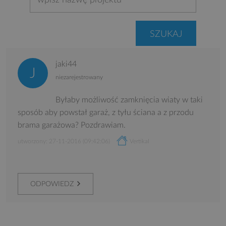
jaki44
niezarejestrowany
Byłaby możliwość zamknięcia wiaty w taki
sposób aby powstał garaż, z tyłu ściana a z przodu
brama garażowa? Pozdrawiam.
utworzony: 27-11-2016 (09:42:06)
Vertikal
ODPOWIEDZ