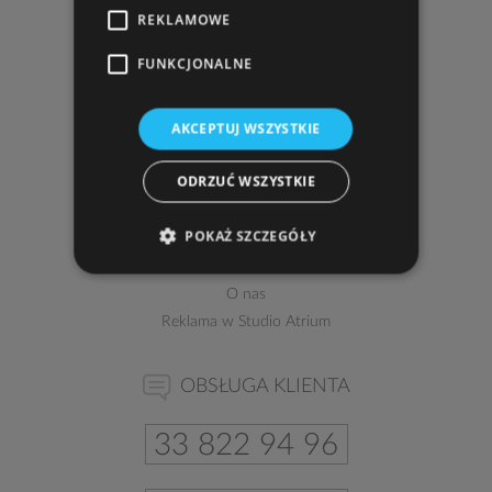
43-316 Bielsko-Biała
REKLAMOWE
zobacz dojazd
FUNKCJONALNE
tel.
33 810 66 54
,
33 816 40 69
, fax w. 108
tel. kom.
602 303 160
AKCEPTUJ WSZYSTKIE
e-mail:
atrium@studioatrium.pl
ODRZUĆ WSZYSTKIE
Kontakt
POKAŻ SZCZEGÓŁY
Pełne dane teleadresowe
Przedstawiciele
O nas
Reklama w Studio Atrium
OBSŁUGA KLIENTA
33 822 94 96