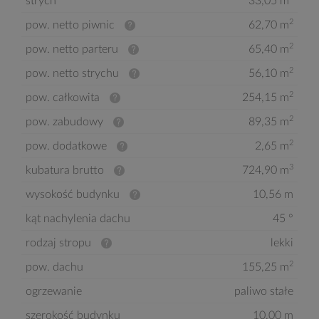
strych
33,05 m
2
pow. netto piwnic
62,70 m
2
pow. netto parteru
65,40 m
2
pow. netto strychu
56,10 m
2
pow. całkowita
254,15 m
2
pow. zabudowy
89,35 m
2
pow. dodatkowe
2,65 m
3
kubatura brutto
724,90 m
wysokość budynku
10,56 m
kąt nachylenia dachu
45 °
rodzaj stropu
lekki
2
pow. dachu
155,25 m
ogrzewanie
paliwo stałe
szerokość budynku
10,00 m