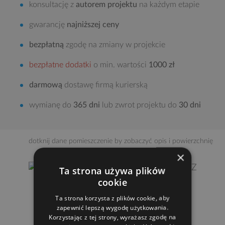
konsultację z
autorem projektu
na każdym etapie
gwarancję
najniższej ceny
bezpłatną
zgodę na zmiany w projekcie
bezpłatne dodatki
o min. wartości
1000 zł
darmową
dostawę firmą kurierską
wymianę do
365 dni
lub zwrot projektu do
30 dni
dotknij dane pomieszczenie by zobaczyć opis i powierzchnię
×
Ta strona używa plików
cookie
Ta strona korzysta z plików cookie, aby
POWIĘKSZ RZUT
zapewnić lepszą wygodę użytkowania.
Korzystając z tej strony, wyrażasz zgodę na