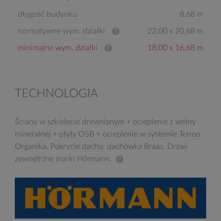
długość budynku
8,68 m
normatywne wym. działki
22,00 x 20,68 m
minimalne wym. działki
18,00 x 16,68 m
TECHNOLOGIA
Ściany w szkielecie drewnianym + ocieplenie z wełny
mineralnej + płyty OSB + ocieplenie w systemie Termo
Organika. Pokrycie dachu: dachówka Braas. Drzwi
zewnętrzne marki Hörmann.