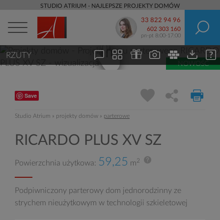
STUDIO ATRIUM - NAJLEPSZE PROJEKTY DOMÓW
33 822 94 96
602 303 160
pn-pt 8:00-17:00
RZUTY
NOWOŚĆ
Save
Studio Atrium
»
projekty domów
»
parterowe
RICARDO PLUS XV SZ
59,25
2
Powierzchnia użytkowa:
m
Podpiwniczony parterowy dom jednorodzinny ze
strychem nieużytkowym w technologii szkieletowej