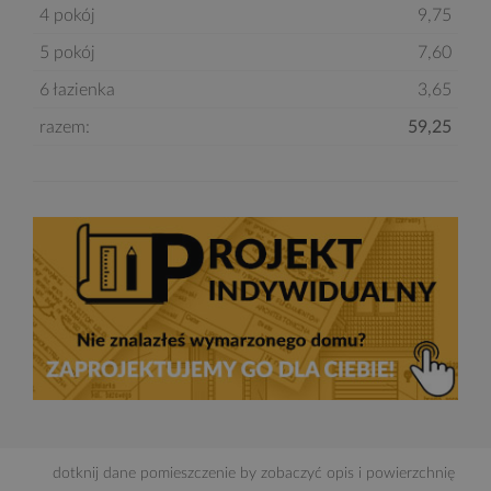
4 pokój
9,75
5 pokój
7,60
6 łazienka
3,65
razem:
59,25
dotknij dane pomieszczenie by zobaczyć opis i powierzchnię