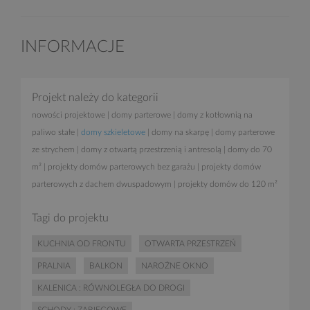
INFORMACJE
Projekt należy do kategorii
nowości projektowe
|
domy parterowe
|
domy z kotłownią na
paliwo stałe
|
domy szkieletowe
|
domy na skarpę
|
domy parterowe
ze strychem
|
domy z otwartą przestrzenią i antresolą
|
domy do 70
m²
|
projekty domów parterowych bez garażu
|
projekty domów
parterowych z dachem dwuspadowym
|
projekty domów do 120 m²
Tagi do projektu
KUCHNIA OD FRONTU
OTWARTA PRZESTRZEŃ
PRALNIA
BALKON
NAROŻNE OKNO
KALENICA : RÓWNOLEGŁA DO DROGI