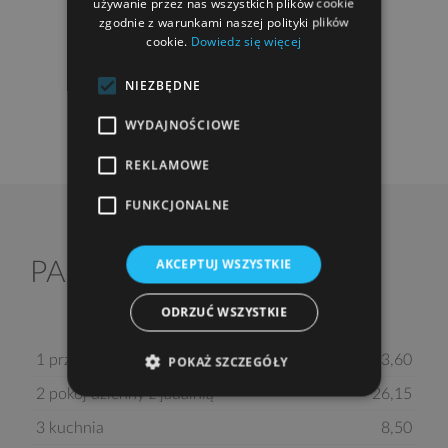
używanie przez nas wszystkich plików cookie
zgodnie z warunkami naszej polityki plików
cookie.
Dowiedz się więcej
NIEZBĘDNE
WYDAJNOŚCIOWE
REKLAMOWE
FUNKCJONALNE
AKCEPTUJ WSZYSTKIE
2
PARTER
59,25 m
ODRZUĆ WSZYSTKIE
1 przedsionek
3,60
POKAŻ SZCZEGÓŁY
2 pokój dzienny z jadalnią
26,15
3 kuchnia
8,50