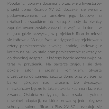
Popularny, lubiany i doceniony przez wielu Inwestorów
projekt domu Ricardo XV SZ, doczekał się wersji z
podpiwniczeniem, co umożliwi jego budowę na
działkach ze spadkiem lub skarpą. Schody do piwnicy
zaprojektowane zostały zaraz obok wejścia do domu, w
miejscu gdzie zazwyczaj w projektach Ricardo mieści
się kotłownia. W najniższej kondygnacji zaprojektowano
cztery pomieszczenia: piwnicę, pralnię, kotłownię z
kotłem na paliwo stałe oraz pomieszczenie rekreacyjne
do dowolnej adaptacji, z którego będzie można wyjść na
taras w przyziemiu. Na parterze znajdują się dwa
pokoje, salon z jadalnią, kominkiem, otwartą
przestrzenią do samego szczytu domu oraz wyjście na
balkon górujący nad tarasem. Do dyspozycji
mieszkańców będzie tu także otwarta kuchnia i łazienka
z wanną. Ostatnia kondygnacja to antresola i strych do
dowolnej adaptacji, na które prowadzą jednobiegowe
schody z salonu. Ricardo Plus XV SZ prezentuje się