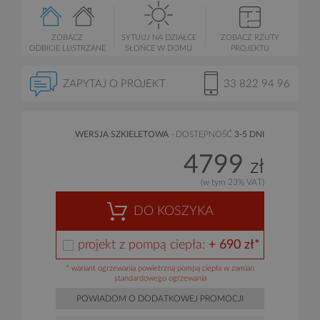
ZOBACZ
SYTUUJ NA DZIAŁCE
ZOBACZ RZUTY
ODBICIE LUSTRZANE
SŁOŃCE W DOMU
PROJEKTU
ZAPYTAJ O PROJEKT
33 822 94 96
WERSJA SZKIELETOWA
- DOSTĘPNOŚĆ
3-5 DNI
4799
zł
(w tym 23% VAT)
DO KOSZYKA
projekt z pompą ciepła:
+ 690 zł*
* wariant ogrzewania powietrzną pompą ciepła w zamian
standardowego ogrzewania
POWIADOM O DODATKOWEJ PROMOCJI