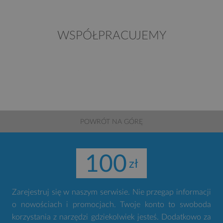
WSPÓŁPRACUJEMY
POWRÓT NA GÓRĘ
100
Zarejestruj się w naszym serwisie. Nie przegap informacji
o nowościach i promocjach. Twoje konto to swoboda
korzystania z narzędzi gdziekolwiek jesteś. Dodatkowo za