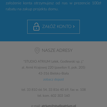
założenie konta otrzymujesz od nas w prezencie 100zł
rabatu na zakup projektu domu.
ZAŁÓŻ KONTO
NASZE ADRESY
"
STUDIO ATRIUM
Lelek, Godlewski sp. j."
al. Armii Krajowej 220 (pawilon II, pok. 205)
43-316 Bielsko-Biała
zobacz dojazd
tel.
33 810 66 54
,
33 816 40 69
, fax w. 108
tel. kom.
602 303 160
e-mail:
atrium@studioatrium.pl