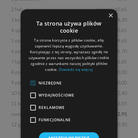
2 hall
10,65
×
3 kuchnia
8,30
Ta strona używa plików
cookie
4 spiżarka
0,65
Ta strona korzysta z plików cookie, aby
5 pokój dzienny z jadalnią
29,65
zapewnić lepszą wygodę użytkowania.
Korzystając z tej strony, wyrażasz zgodę na
6 pokój z garderobą
16,70
używanie przez nas wszystkich plików cookie
7 łazienka
5,85
zgodnie z warunkami naszej polityki plików
cookie.
Dowiedz się więcej
8 pokój
10,00
NIEZBĘDNE
9 pokój
10,00
10 łazienka
2,40
WYDAJNOŚCIOWE
11 kotłownia
3,05
REKLAMOWE
razem:
102,95
FUNKCJONALNE
12 garaż
20,90
AKCEPTUJ WSZYSTKIE