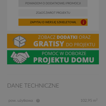
POWIADOM O DODATKOWEJ PROMOCJI
ZGŁOŚ ZWROT PROJEKTU
ZAPYTAJ O WERSJĘ SZKIELETOWĄ
DANE TECHNICZNE
2
pow. użytkowa
102,95 m