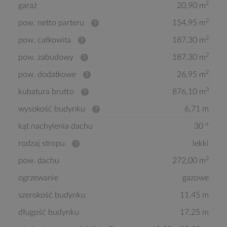
2
garaż
20,90 m
2
pow. netto parteru
154,95 m
2
pow. całkowita
187,30 m
2
pow. zabudowy
187,30 m
2
pow. dodatkowe
26,95 m
3
kubatura brutto
876,10 m
wysokość budynku
6,71 m
kąt nachylenia dachu
30 °
rodzaj stropu
lekki
2
pow. dachu
272,00 m
ogrzewanie
gazowe
szerokość budynku
11,45 m
długość budynku
17,25 m