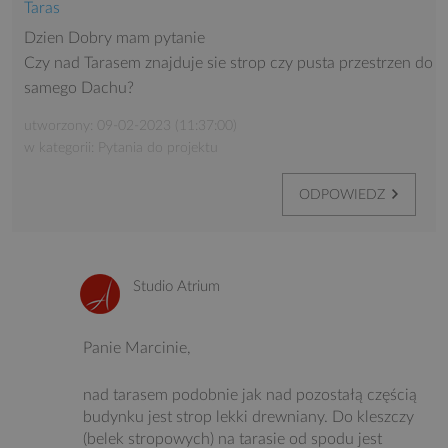
Taras
Dzien Dobry mam pytanie
Czy nad Tarasem znajduje sie strop czy pusta przestrzen do
samego Dachu?
utworzony: 09-02-2023 (11:37:00)
w kategorii: Pytania do projektu
ODPOWIEDZ
Studio Atrium
Panie Marcinie,
nad tarasem podobnie jak nad pozostałą częścią
budynku jest strop lekki drewniany. Do kleszczy
(belek stropowych) na tarasie od spodu jest