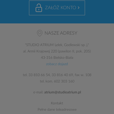
ZAŁÓŻ KONTO
NASZE ADRESY
"
STUDIO ATRIUM
Lelek, Godlewski sp. j."
al. Armii Krajowej 220 (pawilon II, pok. 205)
43-316 Bielsko-Biała
zobacz dojazd
tel.
33 810 66 54
,
33 816 40 69
, fax w. 108
tel. kom.
602 303 160
e-mail:
atrium@studioatrium.pl
Kontakt
Pełne dane teleadresowe