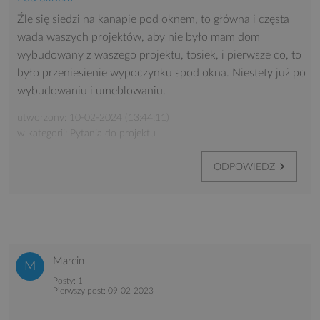
Źle się siedzi na kanapie pod oknem, to główna i częsta
wada waszych projektów, aby nie było mam dom
wybudowany z waszego projektu, tosiek, i pierwsze co, to
było przeniesienie wypoczynku spod okna. Niestety już po
wybudowaniu i umeblowaniu.
utworzony: 10-02-2024 (13:44:11)
w kategorii: Pytania do projektu
ODPOWIEDZ
Marcin
Posty: 1
Pierwszy post: 09-02-2023