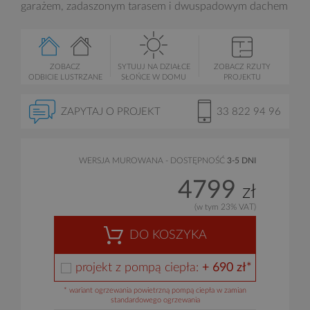
garażem, zadaszonym tarasem i dwuspadowym dachem
ZOBACZ
SYTUUJ NA DZIAŁCE
ZOBACZ RZUTY
ODBICIE LUSTRZANE
SŁOŃCE W DOMU
PROJEKTU
ZAPYTAJ O PROJEKT
33 822 94 96
WERSJA MUROWANA - DOSTĘPNOŚĆ
3-5 DNI
4799
zł
(w tym 23% VAT)
DO KOSZYKA
projekt z pompą ciepła:
+ 690 zł*
* wariant ogrzewania powietrzną pompą ciepła w zamian
standardowego ogrzewania