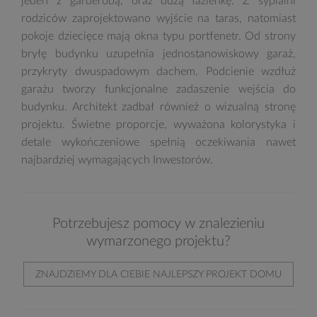
jeden z garderobą, oraz dużą łazienkę. Z sypialni
rodziców zaprojektowano wyjście na taras, natomiast
pokoje dziecięce mają okna typu portfenetr. Od strony
bryłę budynku uzupełnia jednostanowiskowy garaż,
przykryty dwuspadowym dachem. Podcienie wzdłuż
garażu tworzy funkcjonalne zadaszenie wejścia do
budynku. Architekt zadbał również o wizualną stronę
projektu. Świetne proporcje, wyważona kolorystyka i
detale wykończeniowe spełnią oczekiwania nawet
najbardziej wymagających Inwestorów.
Potrzebujesz pomocy w znalezieniu
wymarzonego projektu?
ZNAJDZIEMY DLA CIEBIE NAJLEPSZY PROJEKT DOMU