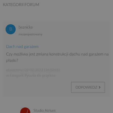
KATEGORII FORUM
beznicka
niezarejestrowany
Dach nad garażem
Czy możliwa jest zmiana konstrukcji dachu nad garażem na
płaski?
utworzony: 02-02-2022 (16:00:41)
w kategorii: Pytania do projektu
ODPOWIEDZ
Studio Atrium