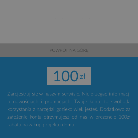
POWRÓT NA GÓRĘ
100
Zarejestruj się w naszym serwisie. Nie przegap informacji
o nowościach i promocjach. Twoje konto to swoboda
korzystania z narzędzi gdziekolwiek jesteś. Dodatkowo za
założenie konta otrzymujesz od nas w prezencie 100zł
rabatu na zakup projektu domu.