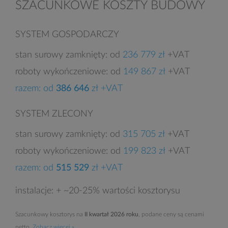
SZACUNKOWE KOSZTY BUDOWY
SYSTEM GOSPODARCZY
stan surowy zamknięty: od
236 779 zł
+VAT
roboty wykończeniowe: od
149 867 zł
+VAT
razem: od
386 646
zł +VAT
SYSTEM ZLECONY
stan surowy zamknięty: od
315 705 zł
+VAT
roboty wykończeniowe: od
199 823 zł
+VAT
razem: od
515 529
zł +VAT
instalacje: + ~20-25% wartości kosztorysu
Szacunkowy kosztorys na
II kwartał 2026 roku
, podane ceny są cenami
netto.
Zobacz więcej »