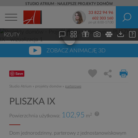
STUDIO ATRIUM - NAJLEPSZE PROJEKTY DOMÓW
33 822 94 96
602 303 160
pn-pt 8:00-17:00
RZUTY
ZOBACZ ANIMACJĘ 3D
Save
Studio Atrium
»
projekty domów
»
parterowe
PLISZKA IX
102,95
2
Powierzchnia użytkowa:
m
Dom jednorodzinny, parterowy z jednostanowiskowym