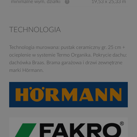
minimalne wym. działki
19,53 x 25,33 m
TECHNOLOGIA
Technologia murowana: pustak ceramiczny gr. 25 cm +
ocieplenie w systemie Termo Organika. Pokrycie dachu:
dachówka Braas. Brama garażowa i drzwi zewnętrzne
marki Hörmann.