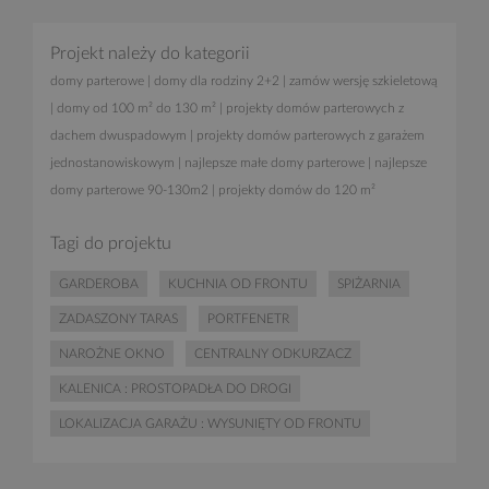
Projekt należy do kategorii
domy parterowe
|
domy dla rodziny 2+2
|
zamów wersję szkieletową
|
domy od 100 m² do 130 m²
|
projekty domów parterowych z
dachem dwuspadowym
|
projekty domów parterowych z garażem
jednostanowiskowym
|
najlepsze małe domy parterowe
|
najlepsze
domy parterowe 90-130m2
|
projekty domów do 120 m²
Tagi do projektu
GARDEROBA
KUCHNIA OD FRONTU
SPIŻARNIA
ZADASZONY TARAS
PORTFENETR
NAROŻNE OKNO
CENTRALNY ODKURZACZ
KALENICA : PROSTOPADŁA DO DROGI
LOKALIZACJA GARAŻU : WYSUNIĘTY OD FRONTU