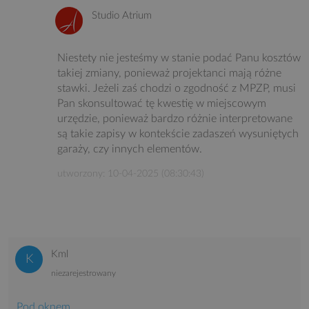
Studio Atrium
Niestety nie jesteśmy w stanie podać Panu kosztów
takiej zmiany, ponieważ projektanci mają różne
stawki. Jeżeli zaś chodzi o zgodność z MPZP, musi
Pan skonsultować tę kwestię w miejscowym
urzędzie, ponieważ bardzo różnie interpretowane
są takie zapisy w kontekście zadaszeń wysuniętych
garaży, czy innych elementów.
utworzony: 10-04-2025 (08:30:43)
Kml
niezarejestrowany
Pod oknem