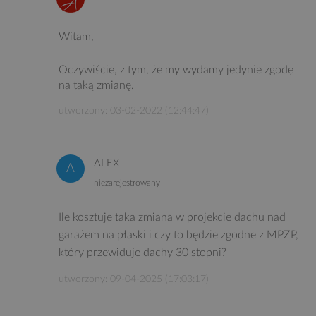
Witam,
Oczywiście, z tym, że my wydamy jedynie zgodę
na taką zmianę.
utworzony: 03-02-2022 (12:44:47)
ALEX
niezarejestrowany
Ile kosztuje taka zmiana w projekcie dachu nad
garażem na płaski i czy to będzie zgodne z MPZP,
który przewiduje dachy 30 stopni?
utworzony: 09-04-2025 (17:03:17)