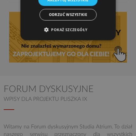
ODRZUĆ WSZYSTKIE
POKAŻ SZCZEGÓŁY
FORUM DYSKUSYJNE
WPISY DLA PROJEKTU PLISZKA IX
Witamy na Forum dyskusyjnym Studia Atrium. To dział
naszego serwisu przeznaczony dla wszystkich