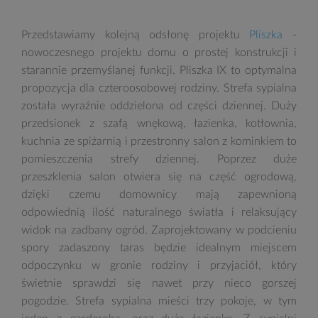
Przedstawiamy kolejną odsłonę projektu
Pliszka
-
nowoczesnego projektu domu o prostej konstrukcji i
starannie przemyślanej funkcji. Pliszka IX to optymalna
propozycja dla czteroosobowej rodziny. Strefa sypialna
została wyraźnie oddzielona od części dziennej. Duży
przedsionek z szafą wnękową, łazienka, kotłownia,
kuchnia ze spiżarnią i przestronny salon z kominkiem to
pomieszczenia strefy dziennej. Poprzez duże
przeszklenia salon otwiera się na część ogrodową,
dzięki czemu domownicy mają zapewnioną
odpowiednią ilość naturalnego światła i relaksujący
widok na zadbany ogród. Zaprojektowany w podcieniu
spory zadaszony taras będzie idealnym miejscem
odpoczynku w gronie rodziny i przyjaciół, który
świetnie sprawdzi się nawet przy nieco gorszej
pogodzie. Strefa sypialna mieści trzy pokoje, w tym