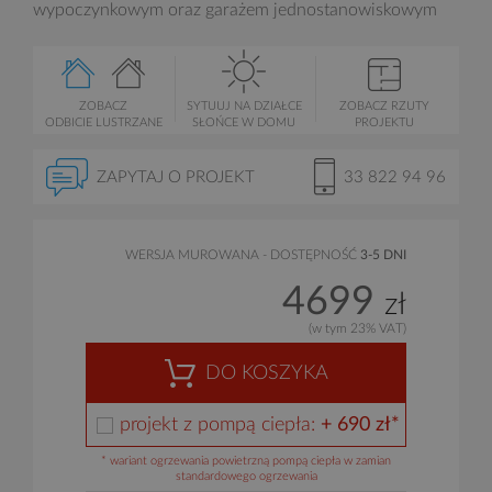
wypoczynkowym oraz garażem jednostanowiskowym
ZOBACZ
SYTUUJ NA DZIAŁCE
ZOBACZ RZUTY
ODBICIE LUSTRZANE
SŁOŃCE W DOMU
PROJEKTU
ZAPYTAJ O PROJEKT
33 822 94 96
WERSJA MUROWANA - DOSTĘPNOŚĆ
3-5 DNI
4699
zł
(w tym 23% VAT)
DO KOSZYKA
projekt z pompą ciepła:
+ 690 zł*
* wariant ogrzewania powietrzną pompą ciepła w zamian
standardowego ogrzewania