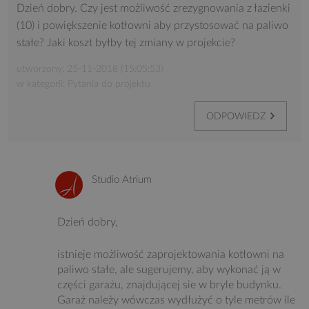
Dzień dobry. Czy jest możliwość zrezygnowania z łazienki
(10) i powiększenie kotłowni aby przystosować na paliwo
stałe? Jaki koszt byłby tej zmiany w projekcie?
utworzony: 25-11-2018 (15:05:53)
w kategorii: Pytania do projektu
ODPOWIEDZ
Studio Atrium
Dzień dobry,
istnieje możliwość zaprojektowania kotłowni na
paliwo stałe, ale sugerujemy, aby wykonać ją w
części garażu, znajdującej sie w bryle budynku.
Garaż należy wówczas wydłużyć o tyle metrów ile