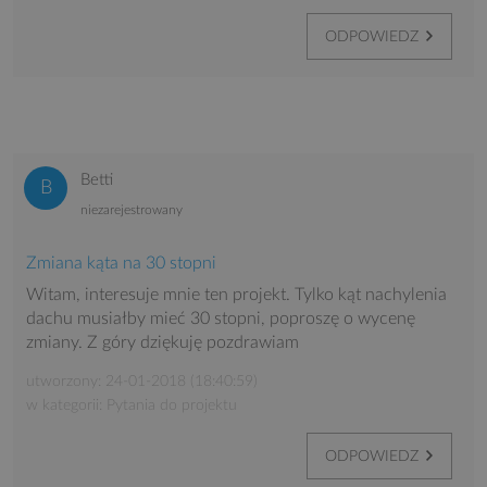
ODPOWIEDZ
Betti
niezarejestrowany
Zmiana kąta na 30 stopni
Witam, interesuje mnie ten projekt. Tylko kąt nachylenia
dachu musiałby mieć 30 stopni, poproszę o wycenę
zmiany. Z góry dziękuję pozdrawiam
utworzony: 24-01-2018 (18:40:59)
w kategorii: Pytania do projektu
ODPOWIEDZ