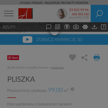
STUDIO ATRIUM - NAJLEPSZE PROJEKTY DOMÓW
33 822 94 96
602 303 160
pn-pt 8:00-17:00
RZUTY
ZOBACZ ANIMACJĘ 3D
Save
Studio Atrium
»
projekty domów
»
parterowe
PLISZKA
99,00
2
Powierzchnia użytkowa:
m
Dom parterowy z zadaszonym tarasem