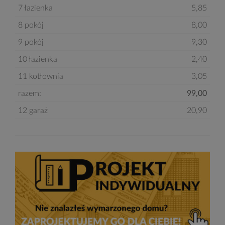
7 łazienka
5,85
8 pokój
8,00
9 pokój
9,30
10 łazienka
2,40
11 kotłownia
3,05
razem:
99,00
12 garaż
20,90