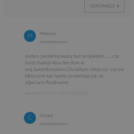
ODPOWIEDZ
Mateusz
niezarejestrowany
Jestem zainteresowany tym projektem.......czy
może buduje ktos ten dom w
woj.świętokrzyskim.Chcialbym zobaczyc czy sie
faktycznie tak ładnie prezentuje jak na
zdjeciach.Pozdrawim
utworzony: 03-07-2017 (21:09:52)
Cezary
niezarejestrowany