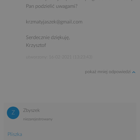
Pan podzielić uwagami?
krzmatyjaszek@gmail.com
Serdecznie dziękuję,
Krzysztof
utworzony: 16-02-2021 (13:23:43)
pokaż mniej odpowiedzi
Zbyszek
niezarejestrowany
Pliszka