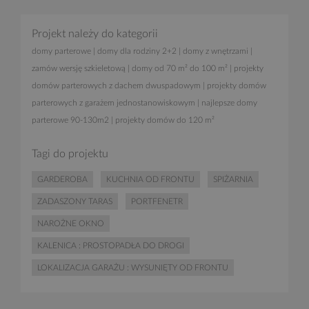
Projekt należy do kategorii
domy parterowe
|
domy dla rodziny 2+2
|
domy z wnętrzami
|
zamów wersję szkieletową
|
domy od 70 m² do 100 m²
|
projekty
domów parterowych z dachem dwuspadowym
|
projekty domów
parterowych z garażem jednostanowiskowym
|
najlepsze domy
parterowe 90-130m2
|
projekty domów do 120 m²
Tagi do projektu
GARDEROBA
KUCHNIA OD FRONTU
SPIŻARNIA
ZADASZONY TARAS
PORTFENETR
NAROŻNE OKNO
KALENICA : PROSTOPADŁA DO DROGI
LOKALIZACJA GARAŻU : WYSUNIĘTY OD FRONTU