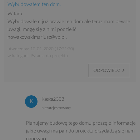
Wybudowałem ten dom.
Witam.
Wybudowałem już prawie ten dom ale teraz mam pewne
uwagi, mogę się z nimi podzielić
nowakowskimariusz@vp.pl.
utworzony: 10-01-2020 (17:21:20)
w kategorii: Pytania do projektu
ODPOWIEDZ
Kaska2303
niezarejestrowany
Planujemy budowę tego domu proszę o informacje
jakie uwagi ma pan do projektu przydadzą się nam
napewno