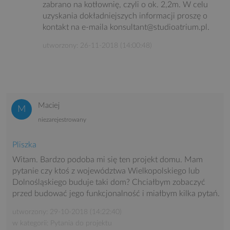
zabrano na kotłownię, czyli o ok. 2,2m. W celu
uzyskania dokładniejszych informacji proszę o
kontakt na e-maila konsultant@studioatrium.pl.
utworzony: 26-11-2018 (14:00:48)
Maciej
niezarejestrowany
Pliszka
Witam. Bardzo podoba mi się ten projekt domu. Mam
pytanie czy ktoś z województwa Wielkopolskiego lub
Dolnośląskiego buduje taki dom? Chciałbym zobaczyć
przed budować jego funkcjonalność i miałbym kilka pytań.
utworzony: 29-10-2018 (14:22:40)
w kategorii: Pytania do projektu