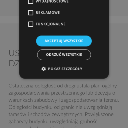
WYDAJNOŚCIOWE
REKLAMOWE
FUNKCJONALNE
AKCEPTUJ WSZYSTKIE
USYTUOWANIE NA
ODRZUĆ WSZYSTKIE
DZIAŁCE
POKAŻ SZCZEGÓŁY
Ostateczną odległość od drogi ustala plan ogólny
zagospodarowania przestrzennego lub decyzja o
warunkach zabudowy i zagospodarowania terenu.
Odległości budynku od granic nie uwzględniają
tarasów i schodów zewnętrznych. Powiększone
gabaryty budynku uwzględniają grubość