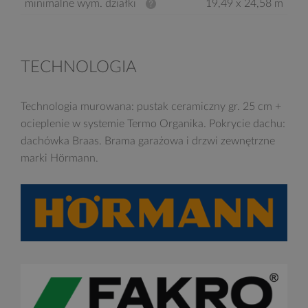
minimalne wym. działki
19,49 x 24,58 m
TECHNOLOGIA
Technologia murowana: pustak ceramiczny gr. 25 cm +
ocieplenie w systemie Termo Organika. Pokrycie dachu:
dachówka Braas. Brama garażowa i drzwi zewnętrzne
marki Hörmann.