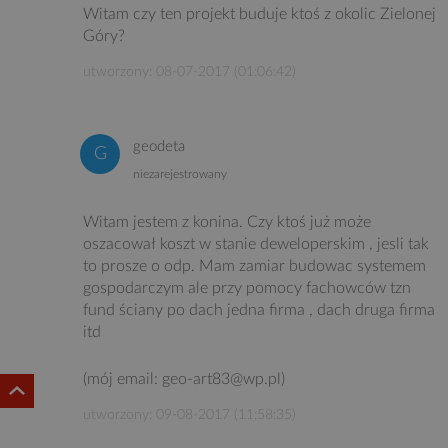
Witam czy ten projekt buduje ktoś z okolic Zielonej
Góry?
utworzony: 08-07-2017 (01:06:42)
geodeta
niezarejestrowany
Witam jestem z konina. Czy ktoś już może
oszacował koszt w stanie deweloperskim , jesli tak
to prosze o odp. Mam zamiar budowac systemem
gospodarczym ale przy pomocy fachowców tzn
fund ściany po dach jedna firma , dach druga firma
itd
(mój email: geo-art83@wp.pl)
utworzony: 09-08-2017 (11:58:35)