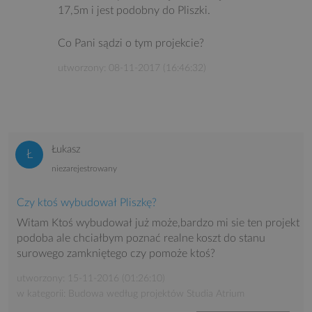
17,5m i jest podobny do Pliszki.
Co Pani sądzi o tym projekcie?
utworzony: 08-11-2017 (16:46:32)
Łukasz
niezarejestrowany
Czy ktoś wybudował Pliszkę?
Witam Ktoś wybudował już może,bardzo mi sie ten projekt
podoba ale chciałbym poznać realne koszt do stanu
surowego zamkniętego czy pomoże ktoś?
utworzony: 15-11-2016 (01:26:10)
w kategorii: Budowa według projektów Studia Atrium