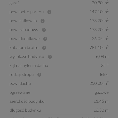
2
garaż
20,90 m
2
pow. netto parteru
147,10 m
2
pow. całkowita
178,70 m
2
pow. zabudowy
178,70 m
2
pow. dodatkowe
26,05 m
3
kubatura brutto
781,10 m
wysokość budynku
6,08 m
kąt nachylenia dachu
25 °
rodzaj stropu
lekki
2
pow. dachu
250,00 m
ogrzewanie
gazowe
szerokość budynku
11,45 m
długość budynku
16,50 m