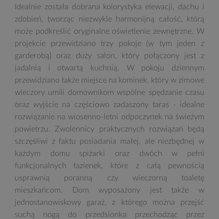
Idealnie została dobrana kolorystyka elewacji, dachu i
zdobień, tworząc niezwykle harmonijną całość, którą
może podkreślić oryginalne oświetlenie zewnętrzne. W
projekcie przewidziano trzy pokoje (w tym jeden z
garderobą) oraz duży salon, który połączony jest z
jadalnią i otwartą kuchnią. W pokoju dziennym
przewidziano także miejsce na kominek, który w zimowe
wieczory umili domownikom wspólne spędzanie czasu
oraz wyjście na częściowo zadaszony taras - idealne
rozwiązanie na wiosenno-letni odpoczynek na świeżym
powietrzu. Zwolennicy praktycznych rozwiązań będą
szczęśliwi z faktu posiadania małej, ale niezbędnej w
każdym domu spiżarki oraz dwóch w pełni
funkcjonalnych łazienek, które z całą pewnością
usprawnią poranną czy wieczorną toaletę
mieszkańcom. Dom wyposażony jest także w
jednostanowiskowy garaż, z którego można przejść
suchą nogą do przedsionka przechodząc przez