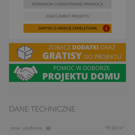
POWIADOM O DODATKOWEJ PROMOCJI
ZGŁOŚ ZWROT PROJEKTU
ZAPYTAJ O WERSJĘ SZKIELETOWĄ
DANE TECHNICZNE
2
pow. użytkowa
99,00 m