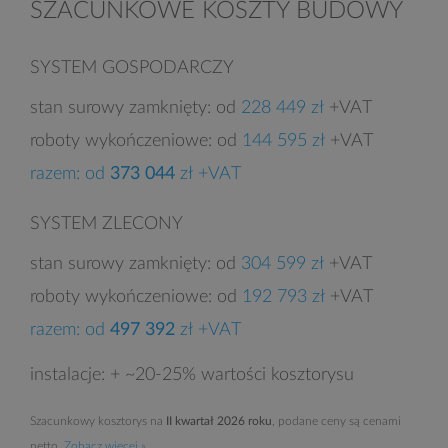
SZACUNKOWE KOSZTY BUDOWY
SYSTEM GOSPODARCZY
stan surowy zamknięty: od
228 449 zł
+VAT
roboty wykończeniowe: od
144 595 zł
+VAT
razem: od
373 044
zł +VAT
SYSTEM ZLECONY
stan surowy zamknięty: od
304 599 zł
+VAT
roboty wykończeniowe: od
192 793 zł
+VAT
razem: od
497 392
zł +VAT
instalacje: + ~20-25% wartości kosztorysu
Szacunkowy kosztorys na
II kwartał 2026 roku
, podane ceny są cenami
netto.
Zobacz więcej »