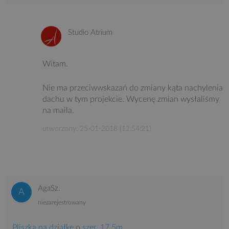
Studio Atrium
Witam.
Nie ma przeciwwskazań do zmiany kąta nachylenia
dachu w tym projekcie. Wycenę zmian wysłaliśmy
na maila.
utworzony: 25-01-2018 (12:54:21)
AgaSz.
niezarejestrowany
Pliszka na działkę o szer. 17,5m