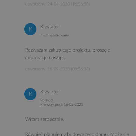
utworzony: 24-04-2020 (16:56:58)
Krzysztof
niezarejestrowany
Rozważam zakup tego projektu, proszę o
informacje i uwagi.
utworzony: 15-09-2020 (09:56:34)
Krzysztof
Posty: 2
Pierwszy post: 16-02-2021
Witam serdecznie,
Również planujemy budowę tego domu. Może się