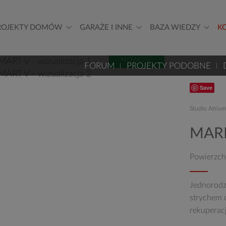
ROJEKTY DOMÓW
GARAŻE I INNE
BAZA WIEDZY
K
NOWOŚĆ
FORUM
PROJEKTY PODOBNE
Save
Studio Atriu
MARI
Powierzch
Jednorodz
strychem d
rekuperac