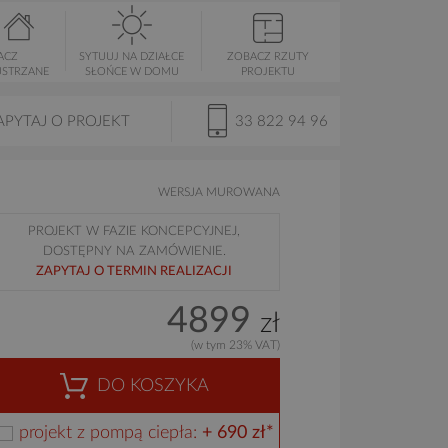
ACZ
SYTUUJ NA DZIAŁCE
ZOBACZ RZUTY
USTRZANE
SŁOŃCE W DOMU
PROJEKTU
APYTAJ O PROJEKT
33 822 94 96
WERSJA MUROWANA
PROJEKT W FAZIE KONCEPCYJNEJ,
DOSTĘPNY NA ZAMÓWIENIE.
ZAPYTAJ O TERMIN REALIZACJI
4899
zł
(w tym 23% VAT)
DO KOSZYKA
projekt z pompą ciepła:
+ 690 zł*