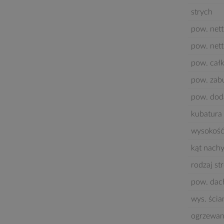
strych
pow. nett
pow. net
pow. cał
pow. za
pow. dod
kubatura 
wysokość
kąt nach
rodzaj st
pow. dac
wys. ścia
ogrzewan