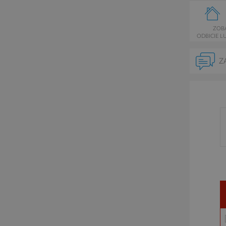
ZOB
ODBICIE L
Z