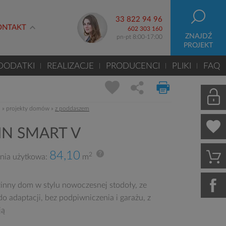
33 822 94 96
ONTAKT
602 303 160
ZNAJDŹ
pn-pt 8:00-17:00
PROJEKT
DODATKI
REALIZACJE
PRODUCENCI
PLIKI
FAQ
m
»
projekty domów
»
z poddaszem
N SMART V
84,10
2
nia użytkowa:
m
inny dom w stylu nowoczesnej stodoły, ze
o adaptacji, bez podpiwniczenia i garażu, z
ją