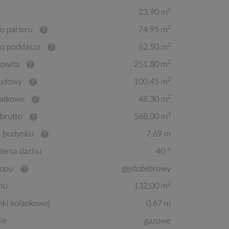
2
23,90 m
2
o parteru
74,95 m
2
to poddasza
62,50 m
2
kowita
251,80 m
2
budowy
100,45 m
2
atkowe
48,30 m
3
brutto
568,00 m
 budynku
7,69 m
ylenia dachu
40 °
ropu
gęstożebrowy
2
hu
132,00 m
nki kolankowej
0,67 m
ie
gazowe