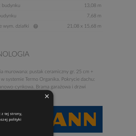
ć budynku
13,08 m
budynku
7,68 m
e wym. działki
21,08 x 15,68 m
NOLOGIA
ia murowana: pustak ceramiczny gr. 25 cm +
e w systemie Termo Organika. Pokrycie dachu:
tanowo-cynkowa. Brama garażowa i drzwi
×
e marki Hörmann.
z tej strony,
zej polityki