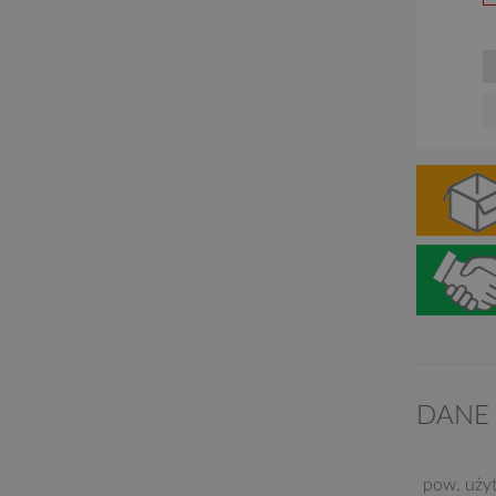
DANE
pow. uży