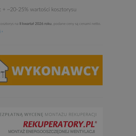
e: + ~20-25% wartości kosztorysu
osztorys na
II kwartał 2026 roku
, podane ceny są cenami netto.
 »