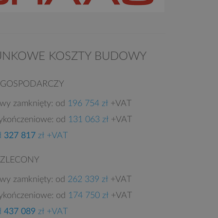
UNKOWE KOSZTY BUDOWY
 GOSPODARCZY
owy zamknięty: od
196 754 zł
+VAT
ykończeniowe: od
131 063 zł
+VAT
d
327 817
zł +VAT
 ZLECONY
owy zamknięty: od
262 339 zł
+VAT
ykończeniowe: od
174 750 zł
+VAT
d
437 089
zł +VAT