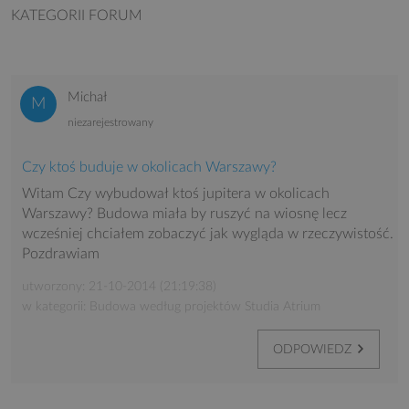
KATEGORII FORUM
Michał
niezarejestrowany
Czy ktoś buduje w okolicach Warszawy?
Witam Czy wybudował ktoś jupitera w okolicach
Warszawy? Budowa miała by ruszyć na wiosnę lecz
wcześniej chciałem zobaczyć jak wygląda w rzeczywistość.
Pozdrawiam
utworzony: 21-10-2014 (21:19:38)
w kategorii: Budowa według projektów Studia Atrium
ODPOWIEDZ