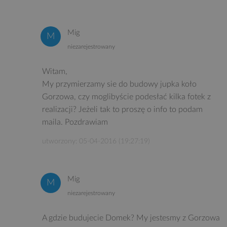
Mig
niezarejestrowany
Witam,
My przymierzamy sie do budowy jupka koło
Gorzowa, czy moglibyście podesłać kilka fotek z
realizacji? Jeżeli tak to proszę o info to podam
maila. Pozdrawiam
utworzony: 05-04-2016 (19:27:19)
Mig
niezarejestrowany
A gdzie budujecie Domek? My jestesmy z Gorzowa