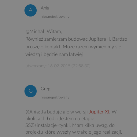
Ania
niezarejestrowany
@Michał: Witam,
Również zamierzam budowac Jupitera II. Bardzo
proszę o kontakt. Może razem wymienimy się
wiedzą i będzie nam łatwiej
utworzony: 16-02-2015 (22:58:30)
Greg
niezarejestrowany
@Ania: Ja buduje ale w wersji
Jupiter XI
. W
okolicach Łodzi Jestem na etapie
SSZ+instalacje+tynki. Mam kilka uwag, do
projektu które wyszły w trakcie jego realizacji.