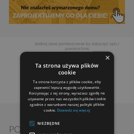
dotknij dane pomieszczenie by zobaczyć opis i
powierzchnię
×
Ta strona używa plików
cookie
POWIĘKSZ RZUT
Ta strona korzysta z plików cookie, aby
zapewnić lepszą wygodę użytkowania.
Korzystając z tej strony, wyrażasz zgodę na
używanie przez nas wszystkich plików cookie
zgodnie z warunkami naszej polityki plików
cookie.
Dowiedz się więcej
NIEZBĘDNE
2
PODDASZE
88,30 m