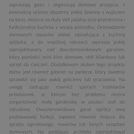
zapraszają gości i organizują domowe przyjęcia, z
pewnością ucieszy obszerny pokój dzienny z wyjściem
na taras, miejsce na duży stół jadalny oraz przestronna i
funkcjonalna kuchnia z wyspą pośrodku. Gromadzenie
domowych zapasów ułatwi sąsiadująca z kuchnią
spiżarka, a do wspólnej rekreacji zaprasza pokój
zaprojektowany nad dwustanowiskowym garażem,
który pomieści mini kino domowe, stół bilardowy lub
sprzęt do ćwiczeń. Dodatkowym atutem tego projektu
domu jest również gabinet na parterze, który świetnie
sprawdzi się jako pokój gościnny lub pracownia. Na
uwagę zasługuje również sporych rozmiarów
przedsionek, w którym bez problemu można
zorganizować małą garderobę w postaci szaf do
zabudowy. Dwustanowiskowy garaż oprócz swej
podstawowej funkcji, zapewni również miejsce dla
sprzętu ogrodowego, rowerów lub innych urządzeń
domowych. Na poddaszu architekt zaprojektował