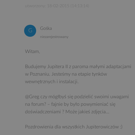
utworzony: 18-02-2015 (14:13:14)
Gośka
niezarejestrowany
Witam,
Budujemy Jupitera II z paroma małymi adaptacjami
w Poznaniu. Jesteśmy na etapie tynków
wewnętrznych i instalacji.
@Greg czy mógłbyś się podzielić swoimi uwagami
na forum? – fajnie by było powymieniać się
doświadczeniami ? Może jakieś zdjęcia…
Pozdrowienia dla wszystkich Jupiterowiczów :)