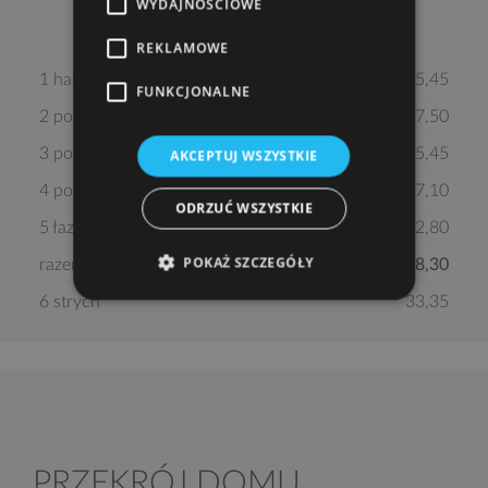
WYDAJNOŚCIOWE
REKLAMOWE
1 hall z komunikacją
5,45
FUNKCJONALNE
2 pokój
17,50
3 pokój
35,45
AKCEPTUJ WSZYSTKIE
4 pokój
17,10
ODRZUĆ WSZYSTKIE
5 łazienka
12,80
POKAŻ SZCZEGÓŁY
razem:
88,30
6 strych
33,35
PRZEKRÓJ DOMU