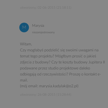
utworzony: 02-06-2015 (21:18:11)
Marysia
niezarejestrowany
Witam,
Czy mogłabyś podzielić się swoimi uwagami na
temat tego projektu? Mógłbym prosić o jakieś
zdjecia z budowy? Czy te koszty budowy Jupitera II
podawane przez studio projektowe daleko
odbiegają od rzeczywistości? Proszę o kontakt e-
mail.
(mój email: marysia.kadylak@o2.pl)
utworzony: 26-08-2015 (15:28:44)