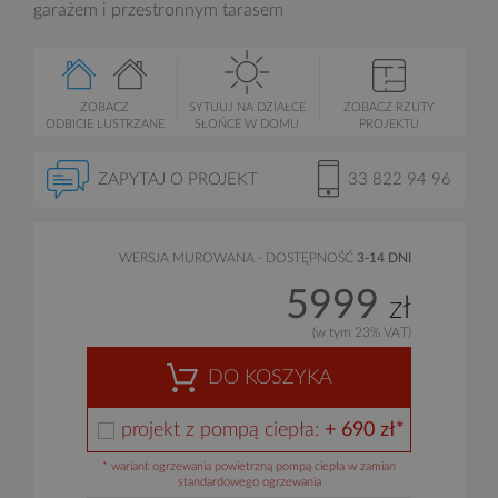
garażem i przestronnym tarasem
ZOBACZ
SYTUUJ NA DZIAŁCE
ZOBACZ RZUTY
ODBICIE LUSTRZANE
SŁOŃCE W DOMU
PROJEKTU
ZAPYTAJ O PROJEKT
33 822 94 96
WERSJA MUROWANA - DOSTĘPNOŚĆ
3-14 DNI
5999
zł
(w tym 23% VAT)
DO KOSZYKA
projekt z pompą ciepła:
+ 690 zł*
* wariant ogrzewania powietrzną pompą ciepła w zamian
standardowego ogrzewania