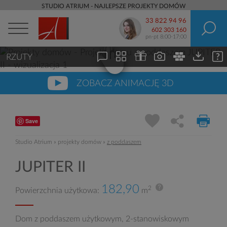
STUDIO ATRIUM - NAJLEPSZE PROJEKTY DOMÓW
33 822 94 96
602 303 160
pn-pt 8:00-17:00
RZUTY
ZOBACZ ANIMACJĘ 3D
Save
Studio Atrium
»
projekty domów
»
z poddaszem
JUPITER II
182,90
2
Powierzchnia użytkowa:
m
Dom z poddaszem użytkowym, 2-stanowiskowym