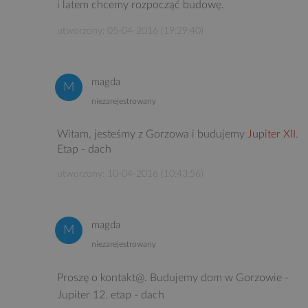
i latem chcemy rozpocząć budowę.
utworzony: 05-04-2016 (19:29:40)
magda
niezarejestrowany
Witam, jesteśmy z Gorzowa i budujemy
Jupiter XII
.
Etap - dach
utworzony: 10-04-2016 (10:43:56)
magda
niezarejestrowany
Proszę o kontakt@. Budujemy dom w Gorzowie -
Jupiter 12. etap - dach