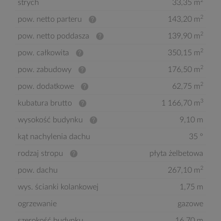
2
strych
33,35 m
2
pow. netto parteru
143,20 m
2
pow. netto poddasza
139,90 m
2
pow. całkowita
350,15 m
2
pow. zabudowy
176,50 m
2
pow. dodatkowe
62,75 m
3
kubatura brutto
1 166,70 m
wysokość budynku
9,10 m
kąt nachylenia dachu
35 °
rodzaj stropu
płyta żelbetowa
2
pow. dachu
267,10 m
wys. ścianki kolankowej
1,75 m
ogrzewanie
gazowe
szerokość budynku
16,70 m