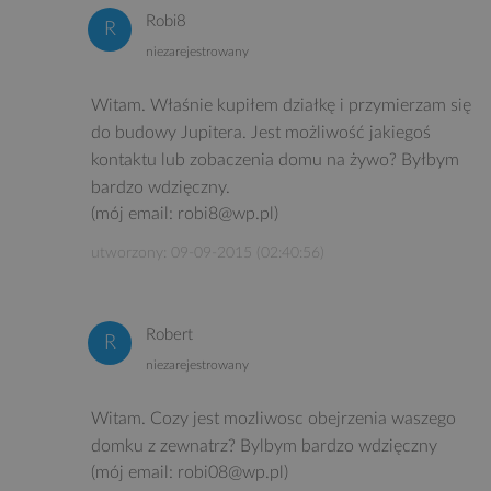
Robi8
niezarejestrowany
Witam. Właśnie kupiłem działkę i przymierzam się
do budowy Jupitera. Jest możliwość jakiegoś
kontaktu lub zobaczenia domu na żywo? Byłbym
bardzo wdzięczny.
(mój email: robi8@wp.pl)
utworzony: 09-09-2015 (02:40:56)
Robert
niezarejestrowany
Witam. Cozy jest mozliwosc obejrzenia waszego
domku z zewnatrz? Bylbym bardzo wdzięczny
(mój email: robi08@wp.pl)