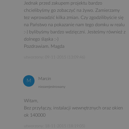
Jednak przed zakupem projektu bardzo
chcielibyśmy go zobaczyć na żywo. Zamierzamy
tez wprowadzić kilka zmian. Czy zgodzilibyście się
na Państwo na pokazanie nam tego domku w realu
:-) bylibyśmy bardzo wdzięczni. Jesteśmy również z
dolnego śląska :-)
Pozdrawiam. Magda
utworzony: 09-11-2015 (13:09:46)
Marcin
niezarejestrowany
Witam,
Bez przyłączy, instalacji wewnętrznych oraz okien
ok 140000
utworzony: 18-11-2015 (18:19:05)