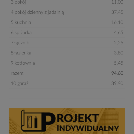
3 pokój
11,00
4 pokój dzienny z jadalnią
37,45
5 kuchnia
16,10
6 spiżarka
4,65
7 łącznik
2,25
8 łazienka
3,80
9 kotłownia
5,45
razem:
94,60
10 garaż
39,90