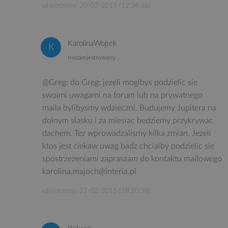
utworzony: 20-02-2015 (12:34:36)
KarolinaWojtek
niezarejestrowany
@Greg: do Greg: jezeli moglbys podzielic sie
swoimi uwagami na forum lub na prywatnego
maila bylibysmy wdzieczni. Budujemy Jupitera na
dolnym slasku i za miesiac bedziemy przykrywac
dachem. Tez wprowadzalismy kilka zmian. Jezeli
ktos jest ciekaw uwag badz chcialby podzielic sie
spostrzezeniami zapraszam do kontaktu mailowego
karolina.majoch@interia.pl
utworzony: 21-02-2015 (18:20:58)