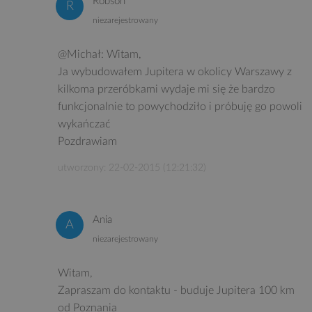
Robson
niezarejestrowany
@Michał: Witam,
Ja wybudowałem Jupitera w okolicy Warszawy z
kilkoma przeróbkami wydaje mi się że bardzo
funkcjonalnie to powychodziło i próbuję go powoli
wykańczać
Pozdrawiam
utworzony: 22-02-2015 (12:21:32)
Ania
niezarejestrowany
Witam,
Zapraszam do kontaktu - buduje Jupitera 100 km
od Poznania