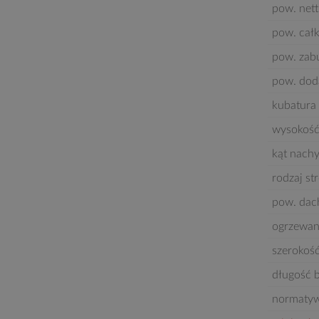
pow. nett
pow. cał
pow. za
pow. dod
kubatura 
wysokość
kąt nach
rodzaj st
pow. dac
ogrzewan
szerokoś
długość 
normatyw