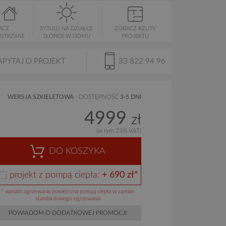
ACZ
SYTUUJ NA DZIAŁCE
ZOBACZ RZUTY
USTRZANE
SŁOŃCE W DOMU
PROJEKTU
APYTAJ O PROJEKT
33 822 94 96
WERSJA SZKIELETOWA
- DOSTĘPNOŚĆ
3-5 DNI
4999
zł
(w tym 23% VAT)
DO KOSZYKA
projekt z pompą ciepła:
+ 690 zł*
* wariant ogrzewania powietrzną pompą ciepła w zamian
standardowego ogrzewania
POWIADOM O DODATKOWEJ PROMOCJI