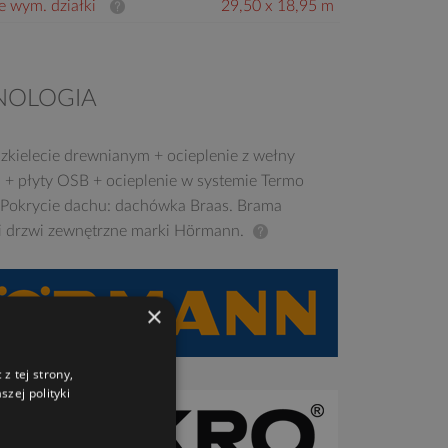
e wym. działki
29,50 x 18,95 m
NOLOGIA
zkielecie drewnianym + ocieplenie z wełny
j + płyty OSB + ocieplenie w systemie Termo
 Pokrycie dachu: dachówka Braas. Brama
i drzwi zewnętrzne marki Hörmann.
×
z tej strony,
zej polityki