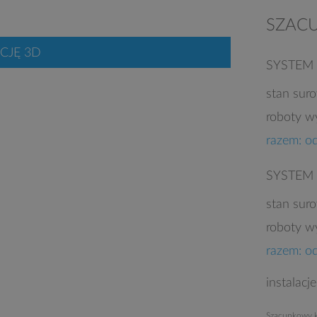
SZAC
CJĘ 3D
SYSTEM
stan sur
roboty w
razem: o
SYSTEM
stan sur
roboty w
razem: o
instalacj
Szacunkowy k