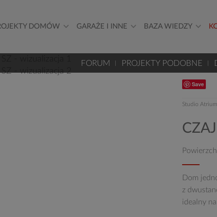
ROJEKTY DOMÓW
GARAŻE I INNE
BAZA WIEDZY
K
FORUM
PROJEKTY PODOBNE
Save
Studio Atriu
CZAJ
Powierzch
Dom jedno
z dwustan
idealny na