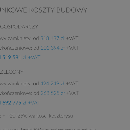
UNKOWE KOSZTY BUDOWY
 GOSPODARCZY
owy zamknięty: od
318 187 zł
+VAT
ykończeniowe: od
201 394 zł
+VAT
d
519 581
zł +VAT
 ZLECONY
owy zamknięty: od
424 249 zł
+VAT
ykończeniowe: od
268 525 zł
+VAT
d
692 775
zł +VAT
e: + ~20-25% wartości kosztorysu
osztorys na
II kwartał 2026 roku
, podane ceny są cenami netto.