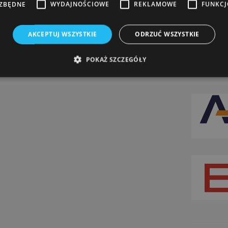
EZBĘDNE
WYDAJNOŚCIOWE
REKLAMOWE
FUNKC
AKCEPTUJ WSZYSTKIE
ODRZUĆ WSZYSTKIE
POKAŻ SZCZEGÓŁY