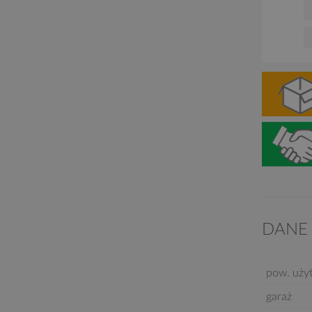
DANE
pow. uży
garaż