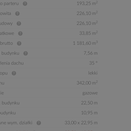
2
o parteru
193,25 m
2
kowita
226,10 m
2
budowy
226,10 m
2
atkowe
33,85 m
3
brutto
1 181,60 m
 budynku
7,56 m
ylenia dachu
35 °
ropu
lekki
2
hu
342,00 m
ie
gazowe
ć budynku
22,50 m
budynku
10,95 m
ne wym. działki
33,00 x 22,95 m