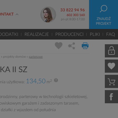
33 822 94 96
ONTAKT
602 303 160
ZNAJDŹ
pn-pt 8:00-17:00
PROJEKT
DODATKI
REALIZACJE
PRODUCENCI
PLIKI
FAQ
m
»
projekty domów
»
parterowe
KA II SZ
134,50
2
nia użytkowa:
m
rodzinny, parterowy w technologii szkieletowej,
owiskowym garażem i zadaszonym tarasem,
 działki z wjazdem od południa