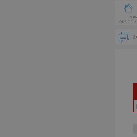
ZOB
ODBICIE L
Z