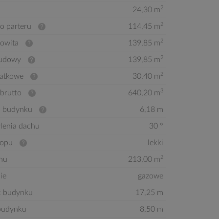
2
24,30 m
2
o parteru
114,45 m
2
kowita
139,85 m
2
budowy
139,85 m
2
atkowe
30,40 m
3
brutto
640,20 m
 budynku
6,18 m
ylenia dachu
30 °
ropu
lekki
2
hu
213,00 m
ie
gazowe
ć budynku
17,25 m
budynku
8,50 m