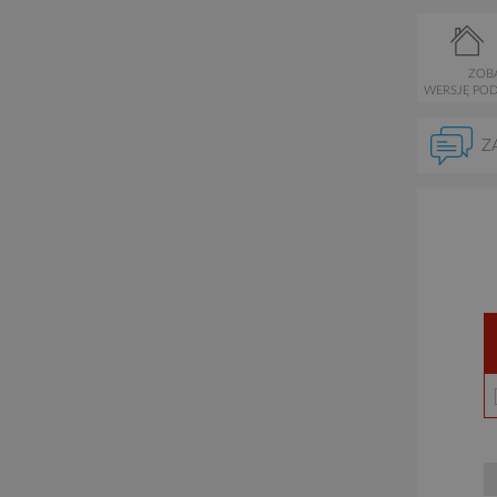
ZOB
WERSJĘ PO
Z