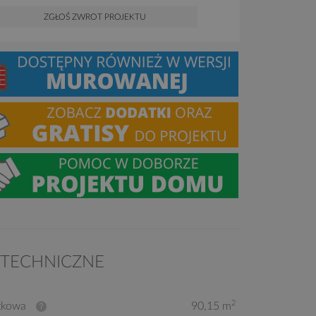
ZGŁOŚ ZWROT PROJEKTU
 TECHNICZNE
2
tkowa
90,15 m