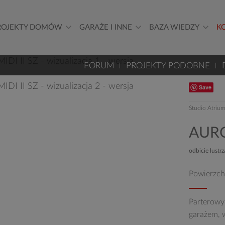
ROJEKTY DOMÓW
GARAŻE I INNE
BAZA WIEDZY
K
FORUM
PROJEKTY PODOBNE
Save
Studio Atriu
AURO
odbicie lustr
Powierzch
Parterowy
garażem, w