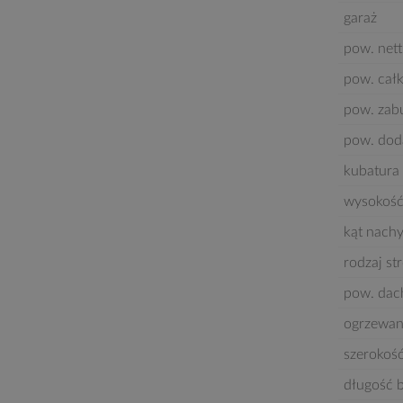
garaż
pow. nett
pow. cał
pow. za
pow. dod
kubatura 
wysokość
kąt nach
rodzaj st
pow. dac
ogrzewan
szerokoś
długość 