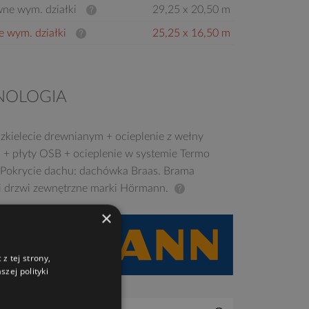
ne wym. działki
29,25 x 20,50 m
e wym. działki
25,25 x 16,50 m
NOLOGIA
zkielecie drewnianym + ocieplenie z wełny
j + płyty OSB + ocieplenie w systemie Termo
 Pokrycie dachu: dachówka Braas. Brama
i drzwi zewnętrzne marki Hörmann.
×
z tej strony,
zej polityki