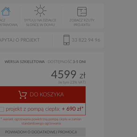
ACZ
SYTUUJ NA DZIAŁCE
ZOBACZ RZUTY
DSTAWOWĄ
SŁOŃCE W DOMU
PROJEKTU
APYTAJ O PROJEKT
33 822 94 96
WERSJA SZKIELETOWA
- DOSTĘPNOŚĆ
3-5 DNI
4599
zł
(w tym 23% VAT)
DO KOSZYKA
projekt z pompą ciepła:
+ 690 zł*
* wariant ogrzewania powietrzną pompą ciepła w zamian
standardowego ogrzewania
POWIADOM O DODATKOWEJ PROMOCJI