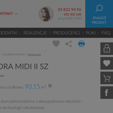
33 822 94 96
ONTAKT
602 303 160
ZNAJDŹ
pn-pt 8:00-17:00
PROJEKT
DODATKI
REALIZACJE
PRODUCENCI
PLIKI
FAQ
m
»
projekty domów
»
parterowe
RA MIDI II SZ
zane
90,15
2
nia użytkowa:
m
 dom jednorodzinny z dwuspadowym dachem i
 technologii szkieletowej