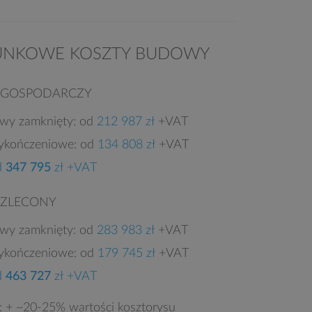
UNKOWE KOSZTY BUDOWY
 GOSPODARCZY
owy zamknięty: od
212 987 zł
+VAT
ykończeniowe: od
134 808 zł
+VAT
d
347 795
zł +VAT
 ZLECONY
owy zamknięty: od
283 983 zł
+VAT
ykończeniowe: od
179 745 zł
+VAT
d
463 727
zł +VAT
e: + ~20-25% wartości kosztorysu