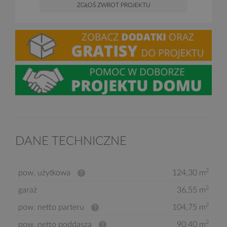
ZGŁOŚ ZWROT PROJEKTU
DANE TECHNICZNE
2
pow. użytkowa
124,30 m
2
garaż
36,55 m
2
pow. netto parteru
104,75 m
2
pow. netto poddasza
90,40 m