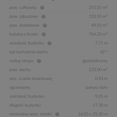
2
pow. całkowita
255,55 m
2
pow. zabudowy
133,55 m
2
pow. dodatkowe
49,55 m
3
kubatura brutto
764,20 m
wysokość budynku
7,71 m
kąt nachylenia dachu
42 °
rodzaj stropu
gęstożebrowy
2
pow. dachu
233,00 m
wys. ścianki kolankowej
0,93 m
ogrzewanie
paliwo stałe
szerokość budynku
9,05 m
długość budynku
17,30 m
minimalne wym. działki
16,05 x 25,30 m