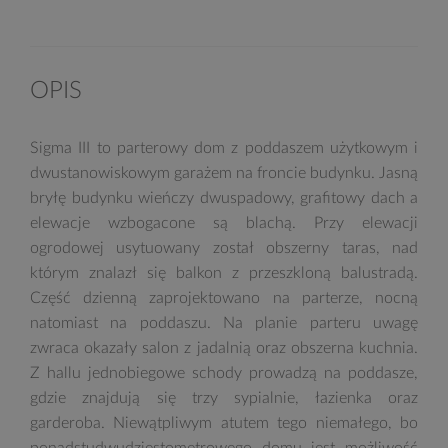
OPIS
Sigma III to parterowy dom z poddaszem użytkowym i
dwustanowiskowym garażem na froncie budynku. Jasną
bryłę budynku wieńczy dwuspadowy, grafitowy dach a
elewacje wzbogacone są blachą. Przy elewacji
ogrodowej usytuowany został obszerny taras, nad
którym znalazł się balkon z przeszkloną balustradą.
Część dzienną zaprojektowano na parterze, nocną
natomiast na poddaszu. Na planie parteru uwagę
zwraca okazały salon z jadalnią oraz obszerna kuchnia.
Z hallu jednobiegowe schody prowadzą na poddasze,
gdzie znajdują się trzy sypialnie, łazienka oraz
garderoba. Niewątpliwym atutem tego niemałego, bo