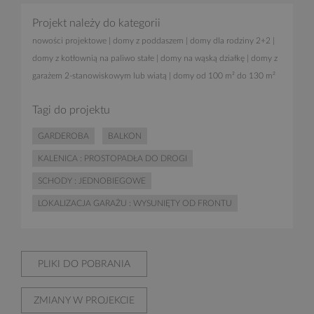
Projekt należy do kategorii
nowości projektowe
|
domy z poddaszem
|
domy dla rodziny 2+2
|
domy z kotłownią na paliwo stałe
|
domy na wąską działkę
|
domy z
garażem 2-stanowiskowym lub wiatą
|
domy od 100 m² do 130 m²
Tagi do projektu
GARDEROBA
BALKON
KALENICA : PROSTOPADŁA DO DROGI
SCHODY : JEDNOBIEGOWE
LOKALIZACJA GARAŻU : WYSUNIĘTY OD FRONTU
PLIKI DO POBRANIA
ZMIANY W PROJEKCIE