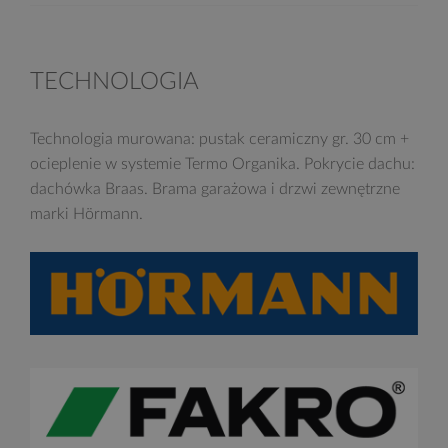
TECHNOLOGIA
Technologia murowana: pustak ceramiczny gr. 30 cm +
ocieplenie w systemie Termo Organika. Pokrycie dachu:
dachówka Braas. Brama garażowa i drzwi zewnętrzne
marki Hörmann.