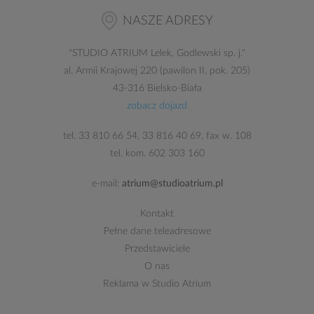
NASZE ADRESY
"
STUDIO ATRIUM
Lelek, Godlewski sp. j."
al. Armii Krajowej 220 (pawilon II, pok. 205)
43-316 Bielsko-Biała
zobacz dojazd
tel.
33 810 66 54
,
33 816 40 69
, fax w. 108
tel. kom.
602 303 160
e-mail:
atrium@studioatrium.pl
Kontakt
Pełne dane teleadresowe
Przedstawiciele
O nas
Reklama w Studio Atrium