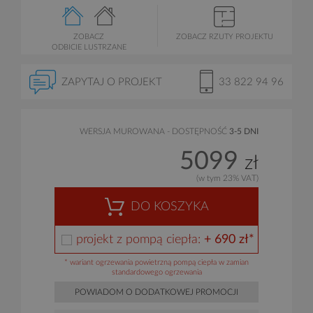
ZOBACZ
ZOBACZ RZUTY PROJEKTU
ODBICIE LUSTRZANE
ZAPYTAJ O PROJEKT
33 822 94 96
WERSJA MUROWANA - DOSTĘPNOŚĆ
3-5 DNI
5099
zł
(w tym 23% VAT)
DO KOSZYKA
projekt z pompą ciepła:
+ 690 zł*
* wariant ogrzewania powietrzną pompą ciepła w zamian
standardowego ogrzewania
POWIADOM O DODATKOWEJ PROMOCJI