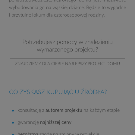
ponadstudwudziestometrowego domu jest możliwość
wybudowania go na wąskiej działce. Będzie to wygodne
i przytulne lokum dla czteroosobowej rodziny.
Potrzebujesz pomocy w znalezieniu
wymarzonego projektu?
ZNAJDZIEMY DLA CIEBIE NAJLEPSZY PROJEKT DOMU
CO ZYSKASZ KUPUJĄC U ŹRÓDŁA?
konsultację z
autorem projektu
na każdym etapie
gwarancję
najniższej ceny
bezpłatną
zgodę na zmiany w projekcie