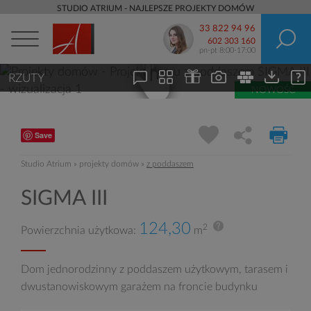
STUDIO ATRIUM - NAJLEPSZE PROJEKTY DOMÓW
33 822 94 96
602 303 160
pn-pt 8:00-17:00
RZUTY
NOWOŚĆ
Save
Studio Atrium
»
projekty domów
»
z poddaszem
SIGMA III
124,30
2
Powierzchnia użytkowa:
m
Dom jednorodzinny z poddaszem użytkowym, tarasem i
dwustanowiskowym garażem na froncie budynku