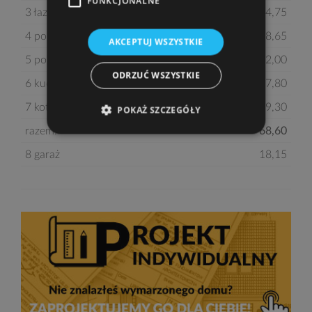
FUNKCJONALNE
3 łazienka
4,75
4 pokój
8,65
AKCEPTUJ WSZYSTKIE
5 pokój dzienny z jadalnią
22,00
ODRZUĆ WSZYSTKIE
6 kuchnia
7,80
7 kotłownia
9,30
POKAŻ SZCZEGÓŁY
razem:
68,60
8 garaż
18,15