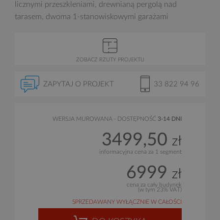
licznymi przeszkleniami, drewnianą pergolą nad
tarasem, dwoma 1-stanowiskowymi garażami
ZOBACZ RZUTY PROJEKTU
ZAPYTAJ O PROJEKT
33 822 94 96
WERSJA MUROWANA - DOSTĘPNOŚĆ
3-14 DNI
3499,50
zł
informacyjna cena za 1 segment
6999
zł
cena za cały budynek
(w tym 23% VAT)
SPRZEDAWANY WYŁĄCZNIE W CAŁOŚCI