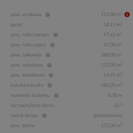
2
pow. użytkowa
113,80 m
2
garaż
18,15 m
2
pow. netto parteru
97,65 m
2
pow. netto piętra
47,00 m
2
pow. całkowita
188,00 m
2
pow. zabudowy
123,30 m
2
pow. dodatkowe
14,95 m
3
kubatura brutto
680,20 m
wysokość budynku
8,30 m
kąt nachylenia dachu
22 °
rodzaj stropu
gęstożebrowy
2
pow. dachu
172,00 m