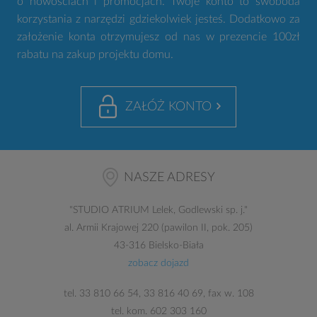
o nowościach i promocjach. Twoje konto to swoboda
korzystania z narzędzi gdziekolwiek jesteś. Dodatkowo za
założenie konta otrzymujesz od nas w prezencie 100zł
rabatu na zakup projektu domu.
ZAŁÓŻ KONTO
NASZE ADRESY
"
STUDIO ATRIUM
Lelek, Godlewski sp. j."
al. Armii Krajowej 220 (pawilon II, pok. 205)
43-316 Bielsko-Biała
zobacz dojazd
tel.
33 810 66 54
,
33 816 40 69
, fax w. 108
tel. kom.
602 303 160