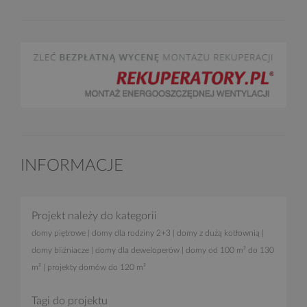
INFORMACJE
Projekt należy do kategorii
domy piętrowe
|
domy dla rodziny 2+3
|
domy z dużą kotłownią
|
domy bliźniacze
|
domy dla deweloperów
|
domy od 100 m² do 130
m²
|
projekty domów do 120 m²
Tagi do projektu