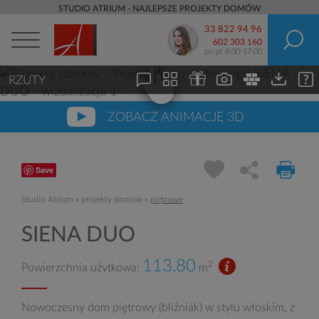
STUDIO ATRIUM - NAJLEPSZE PROJEKTY DOMÓW
33 822 94 96
602 303 160
pn-pt 8:00-17:00
RZUTY
ZOBACZ ANIMACJĘ 3D
Save
Studio Atrium
»
projekty domów
»
piętrowe
SIENA DUO
113,80
2
Powierzchnia użytkowa:
m
Nowoczesny dom piętrowy (bliźniak) w stylu włoskim, z