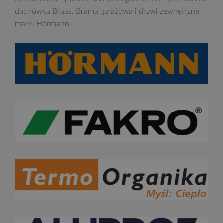
dachówka Braas. Brama garażowa i drzwi zewnętrzne
marki Hörmann.