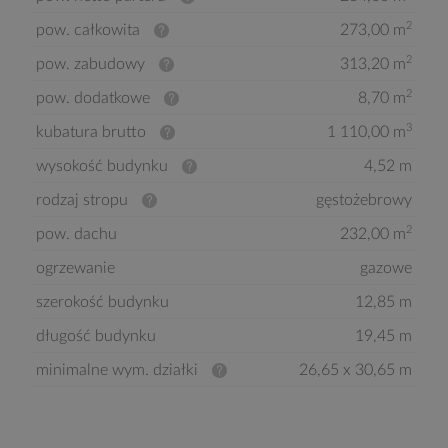
2
pow. całkowita
273,00 m
2
pow. zabudowy
313,20 m
2
pow. dodatkowe
8,70 m
3
kubatura brutto
1 110,00 m
wysokość budynku
4,52 m
rodzaj stropu
gęstożebrowy
2
pow. dachu
232,00 m
ogrzewanie
gazowe
szerokość budynku
12,85 m
długość budynku
19,45 m
minimalne wym. działki
26,65 x 30,65 m