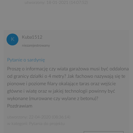
utworzony: 18-01-2021 (14:07:52)
Kuba1512
niezarejestrowany
Pytanie o sardynię
Proszę o informację czy wiata garażowa musi być oddalona
od granicy działki o 4 metry? Jak fachowo nazywają się te
pionowe i poziome filary okalające taras oraz wejście
główne i wiatę oraz w jakiej technologii powinny być
wykonane (murowane czy wylane z betonu)?
Pozdrawiam
utworzony: 22-04-2020 (08:36:14)
w kategorii: Pytania do projektu