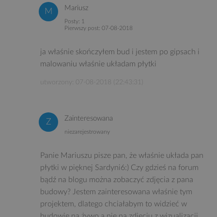
Mariusz
Posty: 1
Pierwszy post: 07-08-2018
ja właśnie skończyłem bud i jestem po gipsach i
malowaniu właśnie układam płytki
utworzony: 07-08-2018 (22:43:31)
Zainteresowana
niezarejestrowany
Panie Mariuszu pisze pan, że właśnie układa pan
płytki w pięknej Sardyni6:) Czy gdzieś na forum
bądź na blogu można zobaczyć zdjęcia z pana
budowy? Jestem zainteresowana właśnie tym
projektem, dlatego chciałabym to widzieć w
budowie na żywo a nie na zdjęciu z wizualizacji...