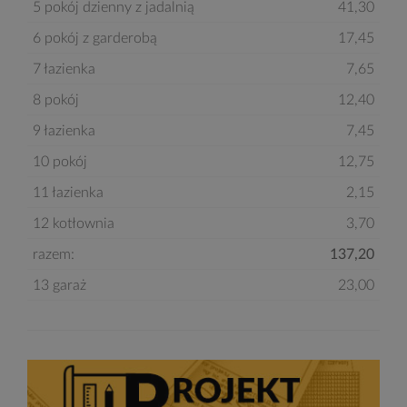
5 pokój dzienny z jadalnią
41,30
6 pokój z garderobą
17,45
7 łazienka
7,65
8 pokój
12,40
9 łazienka
7,45
10 pokój
12,75
11 łazienka
2,15
12 kotłownia
3,70
razem:
137,20
13 garaż
23,00