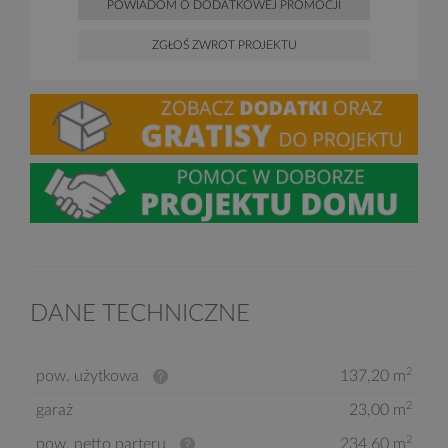
POWIADOM O DODATKOWEJ PROMOCJI
ZGŁOŚ ZWROT PROJEKTU
DANE TECHNICZNE
2
pow. użytkowa
137,20 m
2
garaż
23,00 m
2
pow. netto parteru
234,60 m