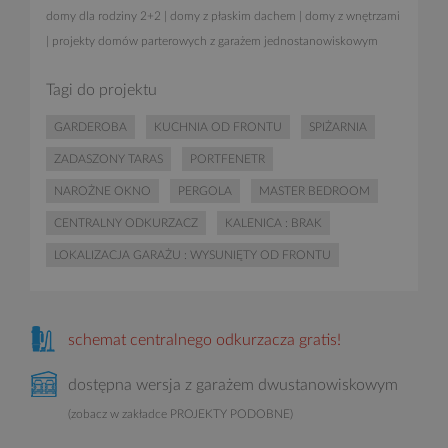
domy dla rodziny 2+2
|
domy z płaskim dachem
|
domy z wnętrzami
|
projekty domów parterowych z garażem jednostanowiskowym
Tagi do projektu
GARDEROBA
KUCHNIA OD FRONTU
SPIŻARNIA
ZADASZONY TARAS
PORTFENETR
NAROŻNE OKNO
PERGOLA
MASTER BEDROOM
CENTRALNY ODKURZACZ
KALENICA : BRAK
LOKALIZACJA GARAŻU : WYSUNIĘTY OD FRONTU
schemat centralnego odkurzacza gratis!
dostępna wersja z garażem dwustanowiskowym
(zobacz w zakładce PROJEKTY PODOBNE)