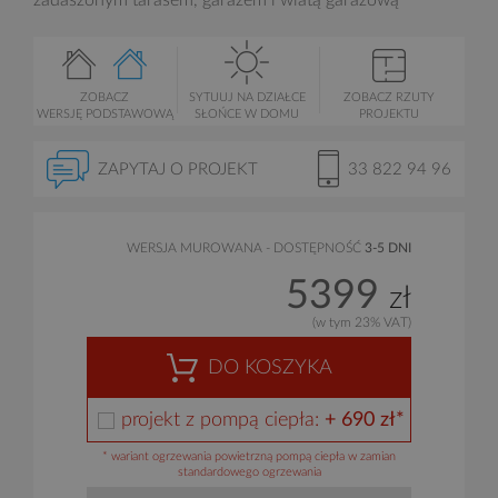
zadaszonym tarasem, garażem i wiatą garażową
ZOBACZ
SYTUUJ NA DZIAŁCE
ZOBACZ RZUTY
WERSJĘ PODSTAWOWĄ
SŁOŃCE W DOMU
PROJEKTU
ZAPYTAJ O PROJEKT
33 822 94 96
WERSJA MUROWANA - DOSTĘPNOŚĆ
3-5 DNI
5399
zł
(w tym 23% VAT)
DO KOSZYKA
projekt z pompą ciepła:
+ 690 zł*
* wariant ogrzewania powietrzną pompą ciepła w zamian
standardowego ogrzewania