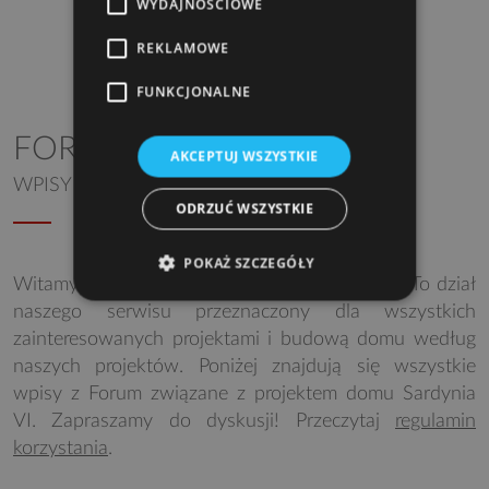
WYDAJNOŚCIOWE
REKLAMOWE
FUNKCJONALNE
FORUM DYSKUSYJNE
AKCEPTUJ WSZYSTKIE
WPISY DLA PROJEKTU SARDYNIA VI
ODRZUĆ WSZYSTKIE
POKAŻ SZCZEGÓŁY
Witamy na Forum dyskusyjnym Studia Atrium. To dział
naszego serwisu przeznaczony dla wszystkich
zainteresowanych projektami i budową domu według
naszych projektów. Poniżej znajdują się wszystkie
wpisy z Forum związane z projektem domu Sardynia
VI. Zapraszamy do dyskusji! Przeczytaj
regulamin
korzystania
.