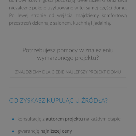
domowników i gości pozostają dwie łazienki oraz dwa
niezależne pokoje usytuowane w tej samej części domu.
Po lewej stronie od wejścia znajdziemy komfortową
przestrzeń dzienną z salonem, kuchnią i jadalnią.
Potrzebujesz pomocy w znalezieniu
wymarzonego projektu?
ZNAJDZIEMY DLA CIEBIE NAJLEPSZY PROJEKT DOMU
CO ZYSKASZ KUPUJĄC U ŹRÓDŁA?
konsultację z
autorem projektu
na każdym etapie
gwarancję
najniższej ceny