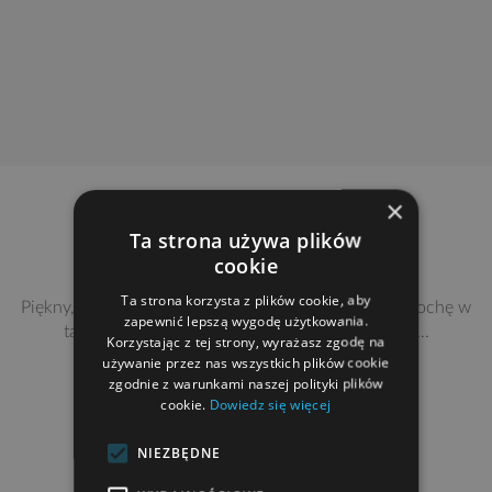
×
Ta strona używa plików
cookie
Ta strona korzysta z plików cookie, aby
Piękny, nowoczesny dom... chciałbym się pogubić trochę w
zapewnić lepszą wygodę użytkowania.
takim salonie... Może kiedyś... Mój wymarzony...
Korzystając z tej strony, wyrażasz zgodę na
używanie przez nas wszystkich plików cookie
zgodnie z warunkami naszej polityki plików
cookie.
Dowiedz się więcej
Oskar | 10 kwiecień 2019
NIEZBĘDNE