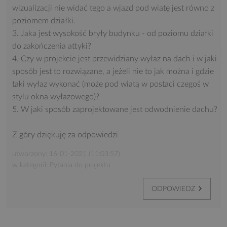
wizualizacji nie widać tego a wjazd pod wiatę jest równo z
poziomem działki.
3. Jaka jest wysokość bryły budynku - od poziomu działki
do zakończenia attyki?
4. Czy w projekcie jest przewidziany wyłaz na dach i w jaki
sposób jest to rozwiązane, a jeżeli nie to jak można i gdzie
taki wyłaz wykonać (może pod wiatą w postaci czegoś w
stylu okna wyłazowego)?
5. W jaki sposób zaprojektowane jest odwodnienie dachu?
Z góry dziękuję za odpowiedzi
utworzony: 16-01-2021 (11:03:57)
w kategorii: Pytania do projektu
ODPOWIEDZ