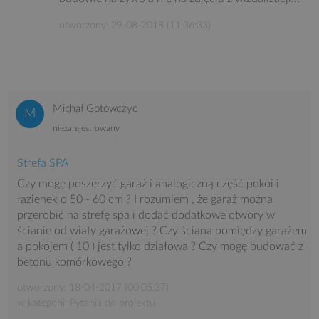
utworzony: 29-08-2018 (11:36:33)
Michał Gotowczyc
niezarejestrowany
Strefa SPA
Czy mogę poszerzyć garaż i analogiczną część pokoi i
łazienek o 50 - 60 cm ? I rozumiem , że garaż można
przerobić na strefę spa i dodać dodatkowe otwory w
ścianie od wiaty garażowej ? Czy ściana pomiędzy garażem
a pokojem ( 10 ) jest tylko działowa ? Czy mogę budować z
betonu komórkowego ?
utworzony: 18-04-2017 (00:05:37)
w kategorii: Pytania do projektu