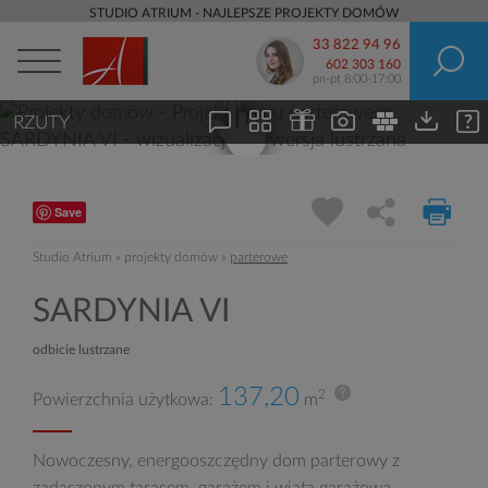
STUDIO ATRIUM - NAJLEPSZE PROJEKTY DOMÓW
33 822 94 96
602 303 160
pn-pt 8:00-17:00
RZUTY
Save
Studio Atrium
»
projekty domów
»
parterowe
SARDYNIA VI
odbicie lustrzane
137,20
2
Powierzchnia użytkowa:
m
Nowoczesny, energooszczędny dom parterowy z