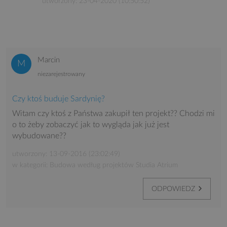
utworzony: 23-04-2020 (10:50:52)
Marcin
niezarejestrowany
Czy ktoś buduje Sardynię?
Witam czy ktoś z Państwa zakupił ten projekt?? Chodzi mi
o to żeby zobaczyć jak to wygląda jak już jest
wybudowane??
utworzony: 13-09-2016 (23:02:49)
w kategorii: Budowa według projektów Studia Atrium
ODPOWIEDZ