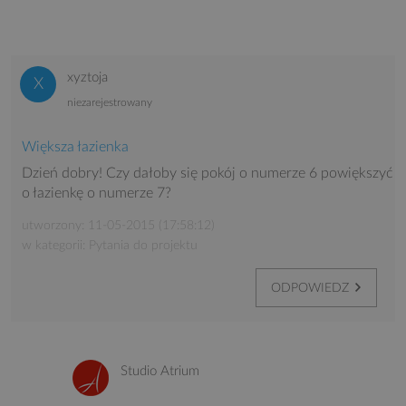
xyztoja
niezarejestrowany
Większa łazienka
Dzień dobry! Czy dałoby się pokój o numerze 6 powiększyć
o łazienkę o numerze 7?
utworzony: 11-05-2015 (17:58:12)
w kategorii: Pytania do projektu
ODPOWIEDZ
Studio Atrium