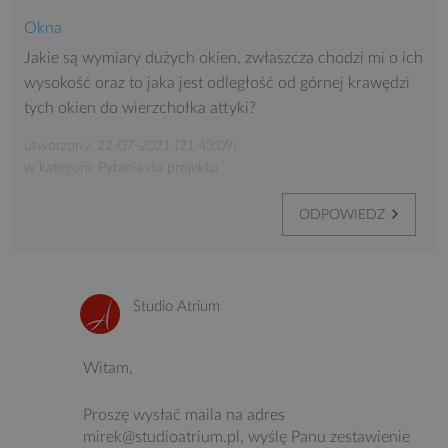
Okna
Jakie są wymiary dużych okien, zwłaszcza chodzi mi o ich
wysokość oraz to jaka jest odległość od górnej krawędzi
tych okien do wierzchołka attyki?
utworzony: 22-07-2021 (21:43:09)
w kategorii: Pytania do projektu
ODPOWIEDZ
Studio Atrium
Witam,
Proszę wysłać maila na adres
mirek@studioatrium.pl, wyślę Panu zestawienie