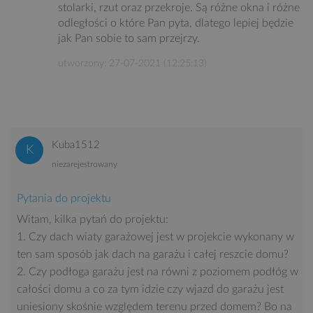
stolarki, rzut oraz przekroje. Są różne okna i różne
odległości o które Pan pyta, dlatego lepiej będzie
jak Pan sobie to sam przejrzy.
utworzony: 27-07-2021 (12:25:13)
Kuba1512
niezarejestrowany
Pytania do projektu
Witam, kilka pytań do projektu:
1. Czy dach wiaty garażowej jest w projekcie wykonany w
ten sam sposób jak dach na garażu i całej reszcie domu?
2. Czy podłoga garażu jest na równi z poziomem podłóg w
całości domu a co za tym idzie czy wjazd do garażu jest
uniesiony skośnie względem terenu przed domem? Bo na