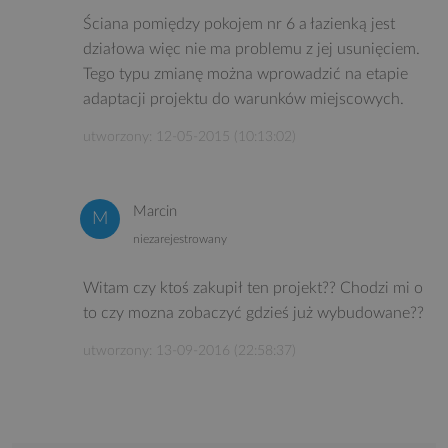
Ściana pomiędzy pokojem nr 6 a łazienką jest
działowa więc nie ma problemu z jej usunięciem.
Tego typu zmianę można wprowadzić na etapie
adaptacji projektu do warunków miejscowych.
utworzony: 12-05-2015 (10:13:02)
Marcin
niezarejestrowany
Witam czy ktoś zakupił ten projekt?? Chodzi mi o
to czy mozna zobaczyć gdzieś już wybudowane??
utworzony: 13-09-2016 (22:58:37)