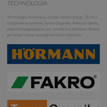
TECHNOLOGIA
Technologia murowana: pustak ceramiczny gr. 25 cm +
ocieplenie w systemie Termo Organika. Pokrycie dachu:
papa termozgrzewalna, ew. membrana dachowa. Brama
garażowa i drzwi zewnętrzne marki Hörmann.