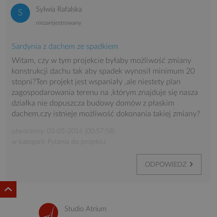
Sylwia Rafalska
niezarejestrowany
Sardynia z dachem ze spadkiem
Witam, czy w tym projekcie byłaby możliwość zmiany
konstrukcji dachu tak aby spadek wynosił minimum 20
stopni?Ten projekt jest wspaniały ,ale niestety plan
zagospodarowania terenu na ,którym znajduje się nasza
działka nie dopuszcza budowy domów z płaskim
dachem.czy istnieje możliwość dokonania takiej zmiany?
utworzony: 03-05-2016 (00:57:58)
w kategorii: Pytania do projektu
ODPOWIEDZ
Studio Atrium