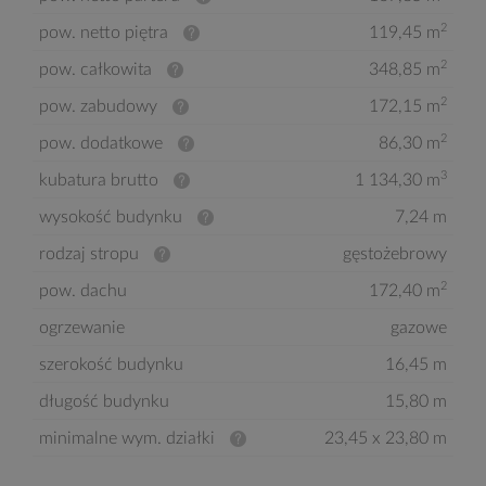
2
pow. netto piętra
119,45 m
2
pow. całkowita
348,85 m
2
pow. zabudowy
172,15 m
2
pow. dodatkowe
86,30 m
3
kubatura brutto
1 134,30 m
wysokość budynku
7,24 m
rodzaj stropu
gęstożebrowy
2
pow. dachu
172,40 m
ogrzewanie
gazowe
szerokość budynku
16,45 m
długość budynku
15,80 m
minimalne wym. działki
23,45 x 23,80 m