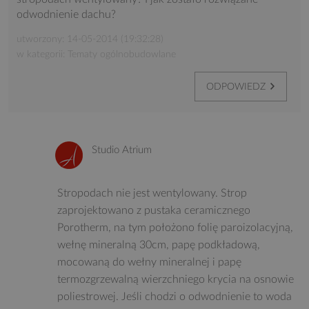
odwodnienie dachu?
utworzony: 14-05-2014 (19:32:28)
w kategorii: Tematy ogólnobudowlane
ODPOWIEDZ
Studio Atrium
Stropodach nie jest wentylowany. Strop
zaprojektowano z pustaka ceramicznego
Porotherm, na tym położono folię paroizolacyjną,
wełnę mineralną 30cm, papę podkładową,
mocowaną do wełny mineralnej i papę
termozgrzewalną wierzchniego krycia na osnowie
poliestrowej. Jeśli chodzi o odwodnienie to woda