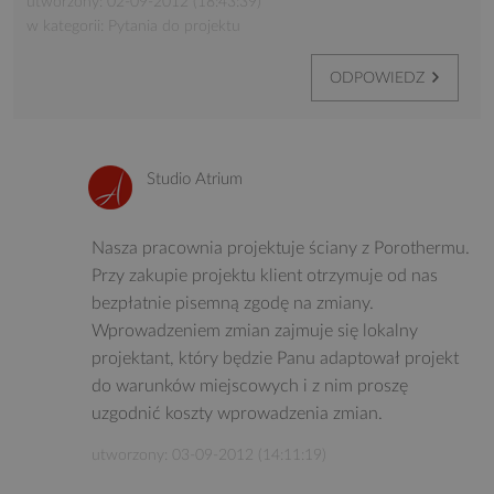
utworzony: 02-09-2012 (18:43:39)
w kategorii: Pytania do projektu
ODPOWIEDZ
Studio Atrium
Nasza pracownia projektuje ściany z Porothermu.
Przy zakupie projektu klient otrzymuje od nas
bezpłatnie pisemną zgodę na zmiany.
Wprowadzeniem zmian zajmuje się lokalny
projektant, który będzie Panu adaptował projekt
do warunków miejscowych i z nim proszę
uzgodnić koszty wprowadzenia zmian.
utworzony: 03-09-2012 (14:11:19)