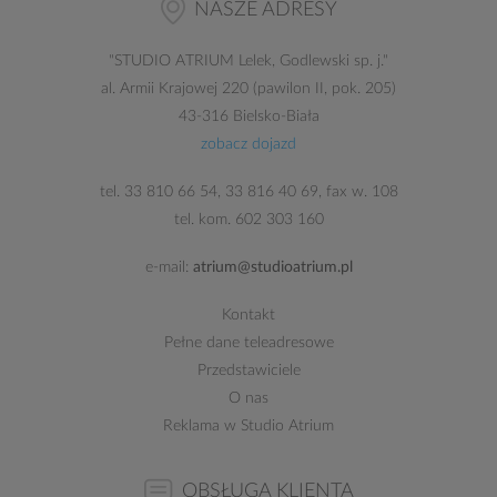
NASZE ADRESY
"
STUDIO ATRIUM
Lelek, Godlewski sp. j."
al. Armii Krajowej 220 (pawilon II, pok. 205)
43-316 Bielsko-Biała
zobacz dojazd
tel.
33 810 66 54
,
33 816 40 69
, fax w. 108
tel. kom.
602 303 160
e-mail:
atrium@studioatrium.pl
Kontakt
Pełne dane teleadresowe
Przedstawiciele
O nas
Reklama w Studio Atrium
OBSŁUGA KLIENTA