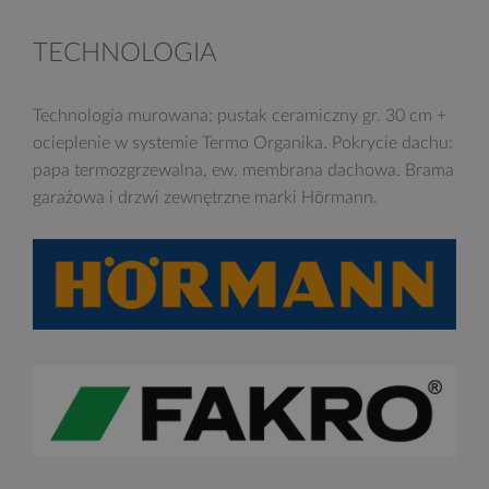
TECHNOLOGIA
Technologia murowana: pustak ceramiczny gr. 30 cm +
ocieplenie w systemie Termo Organika. Pokrycie dachu:
papa termozgrzewalna, ew. membrana dachowa. Brama
garażowa i drzwi zewnętrzne marki Hörmann.