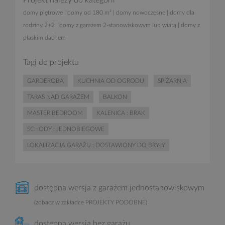
Projekt należy do kategorii
domy piętrowe
|
domy od 180 m²
|
domy nowoczesne
|
domy dla
rodziny 2+2
|
domy z garażem 2-stanowiskowym lub wiatą
|
domy z
płaskim dachem
Tagi do projektu
GARDEROBA
KUCHNIA OD OGRODU
SPIŻARNIA
TARAS NAD GARAŻEM
BALKON
MASTER BEDROOM
KALENICA : BRAK
SCHODY : JEDNOBIEGOWE
LOKALIZACJA GARAŻU : DOSTAWIONY DO BRYŁY
dostępna wersja z garażem jednostanowiskowym
(zobacz w zakładce PROJEKTY PODOBNE)
dostępna wersja bez garażu