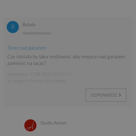
Bubala
niezarejestrowany
Taras nad garażem
Czy istniała by taka możliwość aby miejsce nad garażem
zamienić na taras?
utworzony: 17-04-2012 (20:13:11)
w kategorii: Pytania do projektu
ODPOWIEDZ
Studio Atrium