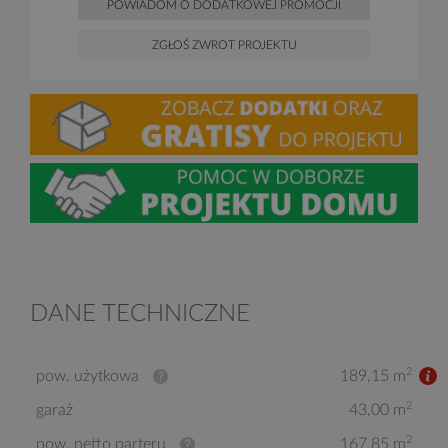
POWIADOM O DODATKOWEJ PROMOCJI
ZGŁOŚ ZWROT PROJEKTU
DANE TECHNICZNE
2
pow. użytkowa
189,15 m
2
garaż
43,00 m
2
pow. netto parteru
167,85 m