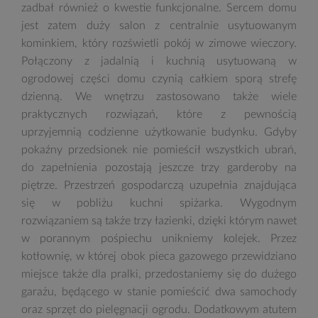
zadbał również o kwestie funkcjonalne. Sercem domu
jest zatem duży salon z centralnie usytuowanym
kominkiem, który rozświetli pokój w zimowe wieczory.
Połączony z jadalnią i kuchnią usytuowaną w
ogrodowej części domu czynią całkiem sporą strefę
dzienną. We wnętrzu zastosowano także wiele
praktycznych rozwiązań, które z pewnością
uprzyjemnią codzienne użytkowanie budynku. Gdyby
pokaźny przedsionek nie pomieścił wszystkich ubrań,
do zapełnienia pozostają jeszcze trzy garderoby na
piętrze. Przestrzeń gospodarczą uzupełnia znajdująca
się w pobliżu kuchni spiżarka. Wygodnym
rozwiązaniem są także trzy łazienki, dzięki którym nawet
w porannym pośpiechu unikniemy kolejek. Przez
kotłownię, w której obok pieca gazowego przewidziano
miejsce także dla pralki, przedostaniemy się do dużego
garażu, będącego w stanie pomieścić dwa samochody
oraz sprzęt do pielęgnacji ogrodu. Dodatkowym atutem