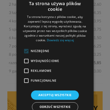
Ta strona używa plików
2 hall z komunikacją
12,60
cookie
3 łazienka
4,35
Ta strona korzysta z plików cookie, aby
4 kotłownia
3,95
zapewnić lepszą wygodę użytkowania.
Korzystając z tej strony, wyrażasz zgodę na
5 spiżarnia
3,75
używanie przez nas wszystkich plików cookie
zgodnie z warunkami naszej polityki plików
6 kuchnia
11,50
cookie.
Dowiedz się więcej
7 pokój dzienny
36,25
NIEZBĘDNE
8 pokój
13,25
WYDAJNOŚCIOWE
razem:
95,85
REKLAMOWE
9 garaż
43,00
FUNKCJONALNE
AKCEPTUJ WSZYSTKIE
ODRZUĆ WSZYSTKIE