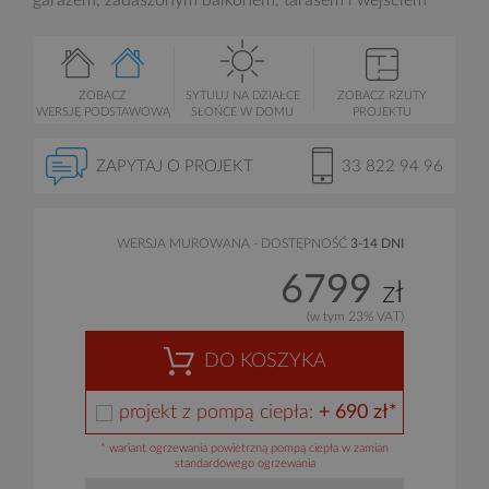
garażem, zadaszonym balkonem, tarasem i wejściem
ZOBACZ
SYTUUJ NA DZIAŁCE
ZOBACZ RZUTY
WERSJĘ PODSTAWOWĄ
SŁOŃCE W DOMU
PROJEKTU
ZAPYTAJ O PROJEKT
33 822 94 96
WERSJA MUROWANA - DOSTĘPNOŚĆ
3-14 DNI
6799
zł
(w tym 23% VAT)
DO KOSZYKA
projekt z pompą ciepła:
+ 690 zł*
* wariant ogrzewania powietrzną pompą ciepła w zamian
standardowego ogrzewania