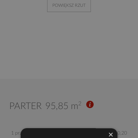
POWIĘKSZ RZUT
2
PARTER
95,85 m
×
1 przedsionek
10,20