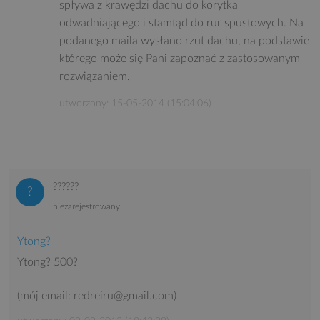
spływa z krawędzi dachu do korytka
odwadniającego i stamtąd do rur spustowych. Na
podanego maila wysłano rzut dachu, na podstawie
którego może się Pani zapoznać z zastosowanym
rozwiązaniem.
utworzony: 15-05-2014 (15:04:06)
??????
niezarejestrowany
Ytong?
Ytong? 500?
(mój email: redreiru@gmail.com)