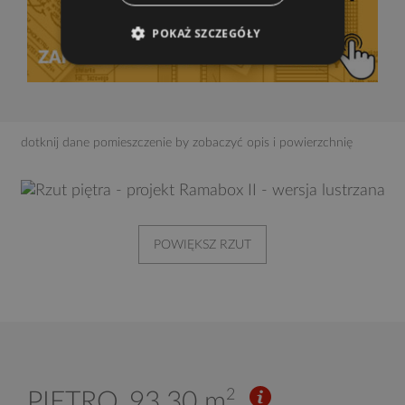
POKAŻ SZCZEGÓŁY
dotknij dane pomieszczenie by zobaczyć opis i powierzchnię
POWIĘKSZ RZUT
2
PIĘTRO
93,30 m