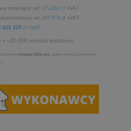
owy zamknięty: od
375 266 zł
+VAT
ykończeniowe: od
249 974 zł
+VAT
d
625 239
zł +VAT
e: + ~20-25% wartości kosztorysu
osztorys na
II kwartał 2026 roku
, podane ceny są cenami netto.
 »