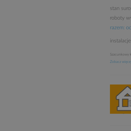
stan sur
roboty w
razem: o
instalacj
Szacunkowy k
Zobacz więcej