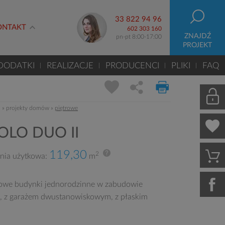
33 822 94 96
ONTAKT
602 303 160
ZNAJDŹ
pn-pt 8:00-17:00
PROJEKT
DODATKI
REALIZACJE
PRODUCENCI
PLIKI
FAQ
m
»
projekty domów
»
piętrowe
OLO DUO II
119,30
2
nia użytkowa:
m
owe budynki jednorodzinne w zabudowie
ej, z garażem dwustanowiskowym, z płaskim