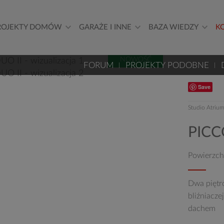
ROJEKTY DOMÓW
GARAŻE I INNE
BAZA WIEDZY
K
NOWOŚĆ
FORUM
PROJEKTY PODOBNE
Save
Studio Atriu
PICC
Powierzch
Dwa piętr
bliźniacz
dachem