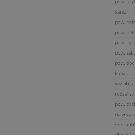
pow. uży
garaż
pow. nett
pow. nett
pow. cał
pow. za
pow. dod
kubatura 
wysokość
rodzaj st
pow. dac
ogrzewan
szerokoś