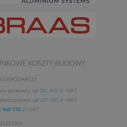
UNKOWE KOSZTY BUDOWY
 GOSPODARCZY
owy zamknięty: od
281 449 zł
+VAT
ykończeniowe: od
187 480 zł
+VAT
d
468 930
zł +VAT
 ZLECONY