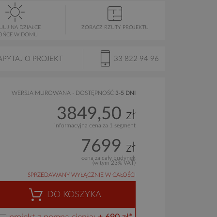
UUJ NA DZIAŁCE
ZOBACZ RZUTY PROJEKTU
OŃCE W DOMU
APYTAJ O PROJEKT
33 822 94 96
WERSJA MUROWANA - DOSTĘPNOŚĆ
3-5 DNI
3849,50
zł
informacyjna cena za 1 segment
7699
zł
cena za cały budynek
(w tym 23% VAT)
SPRZEDAWANY WYŁĄCZNIE W CAŁOŚCI
DO KOSZYKA