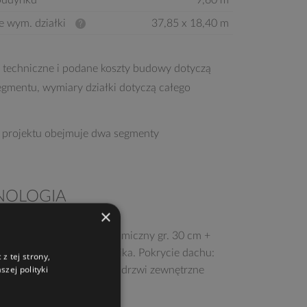
budynku
9,60 m
e wym. działki
37,85 x 18,40 m
 techniczne i podane koszty budowy dotyczą
egmentu, wymiary działki dotyczą całego
 projektu obejmuje dwa segmenty
NOLOGIA
×
ia murowana: pustak ceramiczny gr. 30 cm +
e w systemie Termo Organika. Pokrycie dachu:
z tej strony,
zej polityki
Braas. Brama garażowa i drzwi zewnętrzne
rmann.