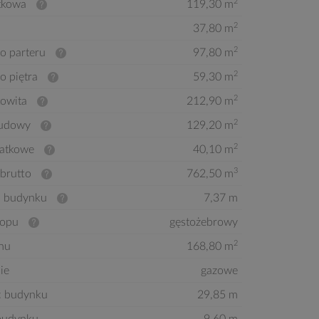
2
tkowa
119,30 m
2
37,80 m
2
o parteru
97,80 m
2
o piętra
59,30 m
2
kowita
212,90 m
2
budowy
129,20 m
2
atkowe
40,10 m
3
brutto
762,50 m
 budynku
7,37 m
ropu
gęstożebrowy
2
hu
168,80 m
ie
gazowe
ć budynku
29,85 m