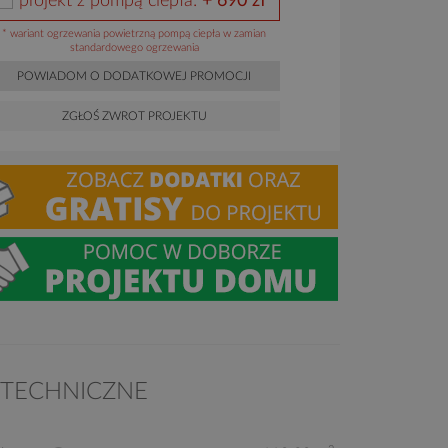
projekt z pompą ciepła:
+ 690 zł*
* wariant ogrzewania powietrzną pompą ciepła w zamian
standardowego ogrzewania
POWIADOM O DODATKOWEJ PROMOCJI
ZGŁOŚ ZWROT PROJEKTU
 TECHNICZNE