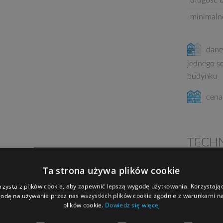
długość 
minimaln
dane
jednego s
budynku
cena
TECH
Ta strona używa plików cookie
Technolog
ociepleni
rzysta z plików cookie, aby zapewnić lepszą wygodę użytkowania. Korzystając 
odę na używanie przez nas wszystkich plików cookie zgodnie z warunkami nas
dachówka 
plików cookie.
Dowiedz się więcej
marki Hö