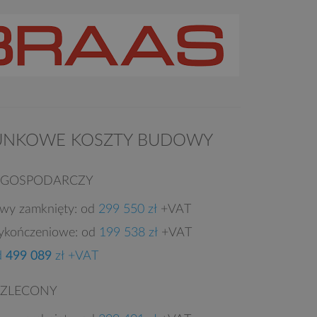
UNKOWE KOSZTY BUDOWY
 GOSPODARCZY
owy zamknięty: od
299 550 zł
+VAT
ykończeniowe: od
199 538 zł
+VAT
d
499 089
zł +VAT
 ZLECONY