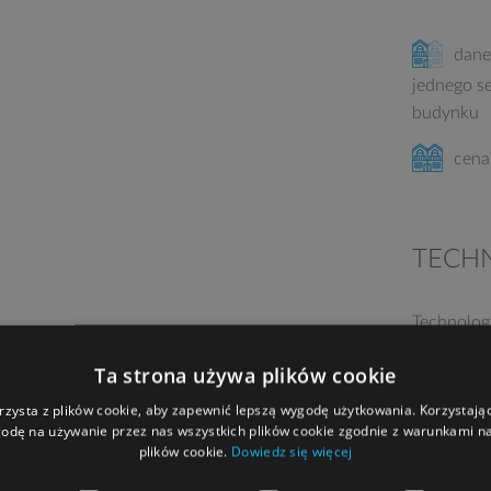
dane
jednego s
budynku
cena
TECH
Technolog
ociepleni
Ta strona używa plików cookie
tynk, kami
termozgrz
rzysta z plików cookie, aby zapewnić lepszą wygodę użytkowania. Korzystając 
odę na używanie przez nas wszystkich plików cookie zgodnie z warunkami nas
garażowa 
plików cookie.
Dowiedz się więcej