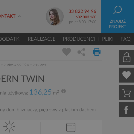
33 822 94 96
ONTAKT
602 303 160
ZNAJDŹ
pn-pt 8:00-17:00
PROJEKT
DODATKI
REALIZACJE
PRODUCENCI
PLIKI
FAQ
m
»
projekty domów
»
piętrowe
ERN TWIN
136,25
2
nia użytkowa:
m
y dom bliźniaczy, piętrowy z płaskim dachem