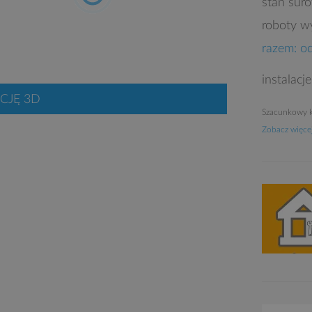
stan sur
roboty w
razem: o
instalacj
CJĘ 3D
Szacunkowy k
Zobacz więcej