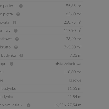
2
o parteru
95,35 m
2
o piętra
82,60 m
2
kowita
230,75 m
2
budowy
117,90 m
2
atkowe
26,40 m
3
brutto
793,50 m
 budynku
7,03 m
ropu
płyta żelbetowa
2
hu
110,80 m
ie
gazowe
ć budynku
11,55 m
budynku
21,54 m
e wym. działki
19,55 x 27,54 m