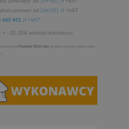
owy zamknięty: od
399 401 zł
+VAT
ykończeniowe: od
266 051 zł
+VAT
d
665 451
zł +VAT
e: + ~20-25% wartości kosztorysu
osztorys na
II kwartał 2026 roku
, podane ceny są cenami netto.
 »