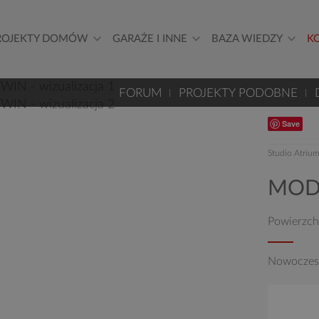
ROJEKTY DOMÓW
GARAŻE I INNE
BAZA WIEDZY
K
FORUM
PROJEKTY PODOBNE
Save
Studio Atriu
MOD
Powierzch
Nowoczesn