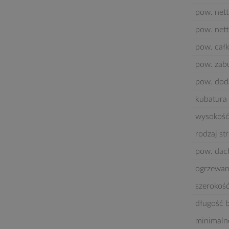
pow. nett
pow. nett
pow. cał
pow. za
pow. dod
kubatura 
wysokość
rodzaj st
pow. dac
ogrzewan
szerokoś
długość 
minimaln