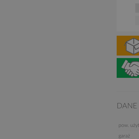
DANE
pow. uży
garaż