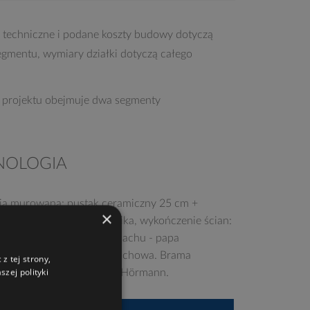
 techniczne i podane koszty budowy dotyczą
egmentu, wymiary działki dotyczą całego
 projektu obejmuje dwa segmenty
NOLOGIA
ia murowana: pustak ceramiczny 25 cm +
×
e w systemie Termo Organika, wykończenie ścian:
eń elewacyjny, pokrycie dachu - papa
ewalna, ew. membrana dachowa. Brama
z tej strony,
zej polityki
i drzwi zewnętrzne marki Hörmann.