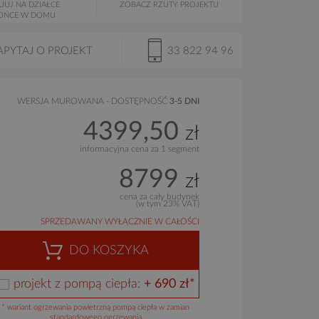
UUJ NA DZIAŁCE
ZOBACZ RZUTY PROJEKTU
OŃCE W DOMU
APYTAJ O PROJEKT
33 822 94 96
WERSJA MUROWANA - DOSTĘPNOŚĆ
3-5 DNI
4399,50
zł
informacyjna cena za 1 segment
8799
zł
cena za cały budynek
(w tym 23% VAT)
SPRZEDAWANY WYŁĄCZNIE W CAŁOŚCI
DO KOSZYKA
projekt z pompą ciepła:
+ 690 zł*
* wariant ogrzewania powietrzną pompą ciepła w zamian
standardowego ogrzewania