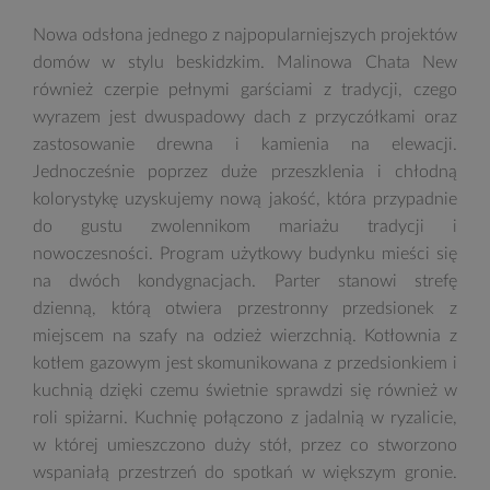
Nowa odsłona jednego z najpopularniejszych projektów
domów w stylu beskidzkim. Malinowa Chata New
również czerpie pełnymi garściami z tradycji, czego
wyrazem jest dwuspadowy dach z przyczółkami oraz
zastosowanie drewna i kamienia na elewacji.
Jednocześnie poprzez duże przeszklenia i chłodną
kolorystykę uzyskujemy nową jakość, która przypadnie
do gustu zwolennikom mariażu tradycji i
nowoczesności. Program użytkowy budynku mieści się
na dwóch kondygnacjach. Parter stanowi strefę
dzienną, którą otwiera przestronny przedsionek z
miejscem na szafy na odzież wierzchnią. Kotłownia z
kotłem gazowym jest skomunikowana z przedsionkiem i
kuchnią dzięki czemu świetnie sprawdzi się również w
roli spiżarni. Kuchnię połączono z jadalnią w ryzalicie,
w której umieszczono duży stół, przez co stworzono
wspaniałą przestrzeń do spotkań w większym gronie.