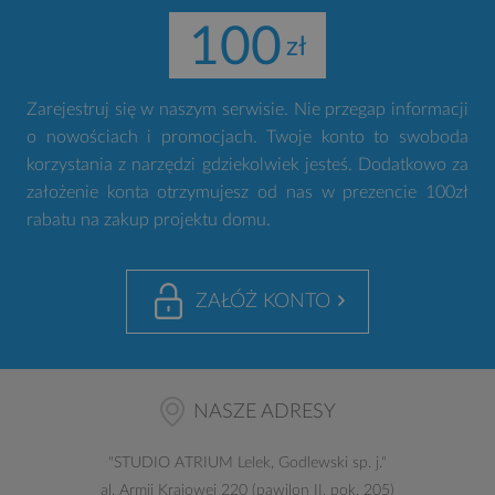
100
Zarejestruj się w naszym serwisie. Nie przegap informacji
o nowościach i promocjach. Twoje konto to swoboda
korzystania z narzędzi gdziekolwiek jesteś. Dodatkowo za
założenie konta otrzymujesz od nas w prezencie 100zł
rabatu na zakup projektu domu.
ZAŁÓŻ KONTO
NASZE ADRESY
"
STUDIO ATRIUM
Lelek, Godlewski sp. j."
al. Armii Krajowej 220 (pawilon II, pok. 205)