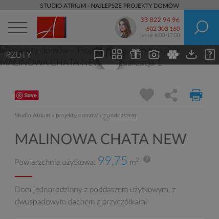
STUDIO ATRIUM - NAJLEPSZE PROJEKTY DOMÓW
33 822 94 96
602 303 160
pn-pt 8:00-17:00
RZUTY
Save
Studio Atrium
»
projekty domów
»
z poddaszem
MALINOWA CHATA NEW
99,75
2
Powierzchnia użytkowa:
m
Dom jednorodzinny z poddaszem użytkowym, z
dwuspadowym dachem z przyczółkami