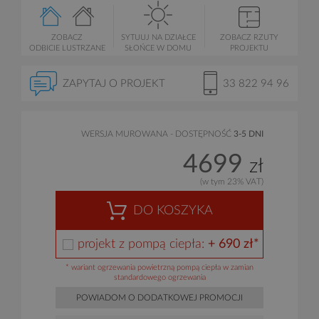
ZOBACZ
SYTUUJ NA DZIAŁCE
ZOBACZ RZUTY
ODBICIE LUSTRZANE
SŁOŃCE W DOMU
PROJEKTU
ZAPYTAJ O PROJEKT
33 822 94 96
WERSJA MUROWANA - DOSTĘPNOŚĆ
3-5 DNI
4699
zł
(w tym 23% VAT)
DO KOSZYKA
projekt z pompą ciepła:
+ 690 zł*
* wariant ogrzewania powietrzną pompą ciepła w zamian
standardowego ogrzewania
POWIADOM O DODATKOWEJ PROMOCJI