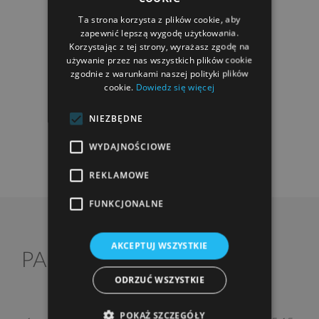
Ta strona korzysta z plików cookie, aby
POWIĘKSZ RZUT
zapewnić lepszą wygodę użytkowania.
Korzystając z tej strony, wyrażasz zgodę na
używanie przez nas wszystkich plików cookie
zgodnie z warunkami naszej polityki plików
cookie.
Dowiedz się więcej
NIEZBĘDNE
WYDAJNOŚCIOWE
REKLAMOWE
FUNKCJONALNE
AKCEPTUJ WSZYSTKIE
2
PARTER
62,80 m
ODRZUĆ WSZYSTKIE
POKAŻ SZCZEGÓŁY