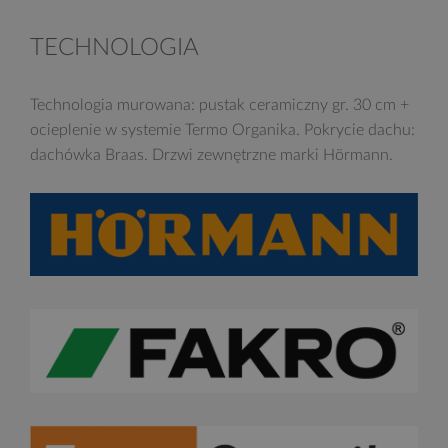
TECHNOLOGIA
Technologia murowana: pustak ceramiczny gr. 30 cm +
ocieplenie w systemie Termo Organika. Pokrycie dachu:
dachówka Braas. Drzwi zewnętrzne marki Hörmann.