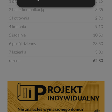
1 przedsionek
5,15
2 hall z komunikacją
3,35
3 kotłownia
2,90
4 kuchnia
9,10
5 jadalnia
10,50
6 pokój dzienny
28,50
7 łazienka
3,30
razem:
62,80