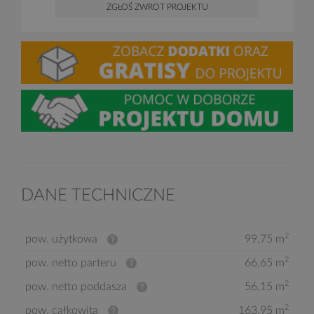
ZGŁOŚ ZWROT PROJEKTU
DANE TECHNICZNE
2
pow. użytkowa
99,75 m
2
pow. netto parteru
66,65 m
2
pow. netto poddasza
56,15 m
2
pow. całkowita
163,95 m