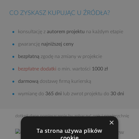
CO ZYSKASZ KUPUJĄC U ŹRÓDŁA?
konsultację z
autorem projektu
na każdym etapie
gwarancję
najniższej ceny
bezpłatną
zgodę na zmiany w projekcie
bezpłatne dodatki
o min. wartości
1000 zł
darmową
dostawę firmą kurierską
wymianę do
365 dni
lub zwrot projektu do
30 dni
dotknij dane pomieszczenie by zobaczyć opis i powierzchnię
×
Ta strona używa plików
cookie