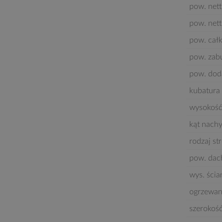
pow. nett
pow. net
pow. cał
pow. za
pow. dod
kubatura 
wysokość
kąt nach
rodzaj st
pow. dac
wys. ścia
ogrzewan
szerokoś