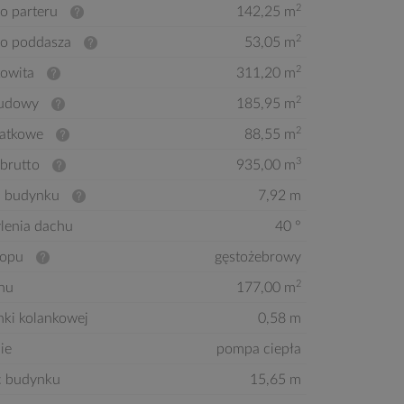
2
o parteru
142,25 m
2
to poddasza
53,05 m
2
kowita
311,20 m
2
budowy
185,95 m
2
atkowe
88,55 m
3
brutto
935,00 m
 budynku
7,92 m
ylenia dachu
40 °
ropu
gęstożebrowy
2
hu
177,00 m
nki kolankowej
0,58 m
ie
pompa ciepła
ć budynku
15,65 m