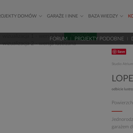
ROJEKTY DOMÓW
GARAŻE I INNE
BAZA WIEDZY
K
NOWOŚĆ
FORUM
PROJEKTY PODOBNE
Save
Studio Atriu
LOPE
odbicie lustr
Powierzch
Jednorodz
garażem d