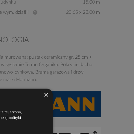
budynku
15,00 m
e wym. działki
23,65 x 23,00 m
NOLOGIA
ia murowana: pustak ceramiczny gr. 25 cm +
e w systemie Termo Organika. Pokrycie dachu:
tanowo-cynkowa. Brama garażowa i drzwi
e marki Hörmann.
×
z tej strony,
zej polityki