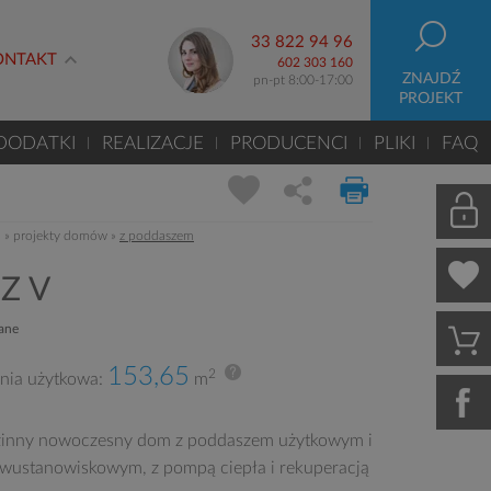
33 822 94 96
ONTAKT
602 303 160
ZNAJDŹ
pn-pt 8:00-17:00
PROJEKT
DODATKI
REALIZACJE
PRODUCENCI
PLIKI
FAQ
m
»
projekty domów
»
z poddaszem
Z V
zane
153,65
2
nia użytkowa:
m
inny nowoczesny dom z poddaszem użytkowym i
wustanowiskowym, z pompą ciepła i rekuperacją