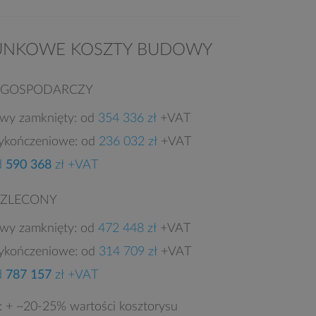
UNKOWE KOSZTY BUDOWY
 GOSPODARCZY
owy zamknięty: od
354 336 zł
+VAT
ykończeniowe: od
236 032 zł
+VAT
d
590 368
zł +VAT
 ZLECONY
owy zamknięty: od
472 448 zł
+VAT
ykończeniowe: od
314 709 zł
+VAT
d
787 157
zł +VAT
e: + ~20-25% wartości kosztorysu