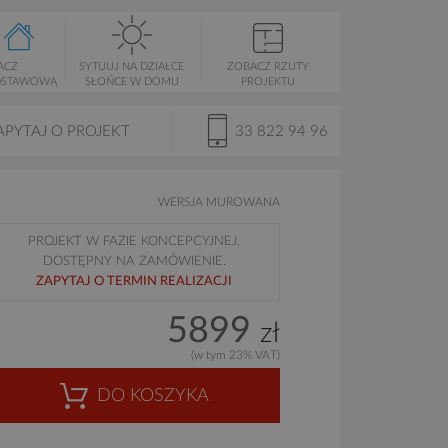
ACZ
SYTUUJ NA DZIAŁCE
ZOBACZ RZUTY
DSTAWOWĄ
SŁOŃCE W DOMU
PROJEKTU
APYTAJ O PROJEKT
33 822 94 96
WERSJA MUROWANA
PROJEKT W FAZIE KONCEPCYJNEJ,
DOSTĘPNY NA ZAMÓWIENIE.
ZAPYTAJ O TERMIN REALIZACJI
5899
zł
(w tym 23% VAT)
DO KOSZYKA