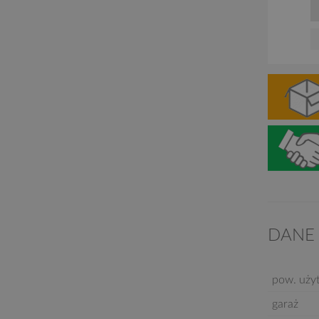
DANE
pow. uży
garaż