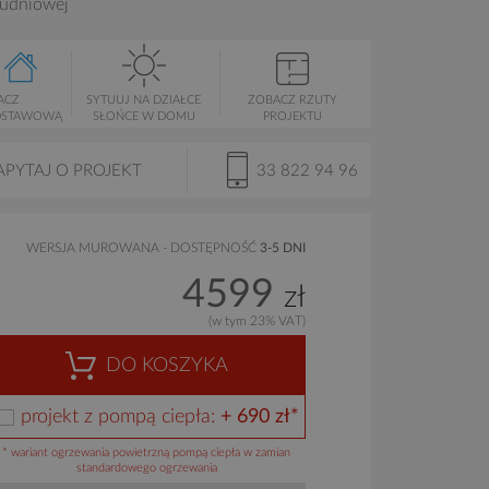
łudniowej
ACZ
SYTUUJ NA DZIAŁCE
ZOBACZ RZUTY
DSTAWOWĄ
SŁOŃCE W DOMU
PROJEKTU
APYTAJ O PROJEKT
33 822 94 96
WERSJA MUROWANA - DOSTĘPNOŚĆ
3-5 DNI
4599
zł
(w tym 23% VAT)
DO KOSZYKA
projekt z pompą ciepła:
+ 690 zł*
* wariant ogrzewania powietrzną pompą ciepła w zamian
standardowego ogrzewania