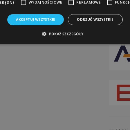
EZBĘDNE
WYDAJNOŚCIOWE
REKLAMOWE
FUNKC
AKCEPTUJ WSZYSTKIE
ODRZUĆ WSZYSTKIE
POKAŻ SZCZEGÓŁY