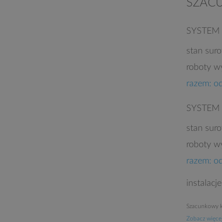
SZAC
SYSTEM
stan sur
roboty w
razem: o
SYSTEM
stan sur
roboty w
razem: o
instalacj
Szacunkowy k
Zobacz więcej