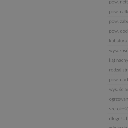
pow. net
pow. cał
pow. za
pow. dod
kubatura 
wysokość
kąt nach
rodzaj st
pow. dac
wys. ścia
ogrzewan
szerokoś
długość 