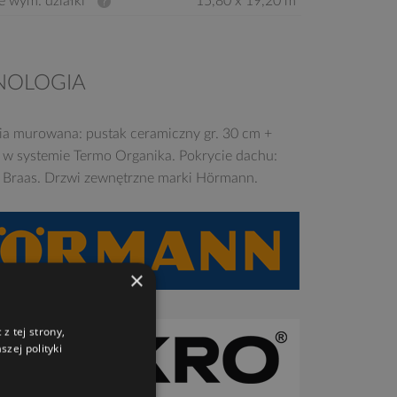
e wym. działki
15,80 x 19,20 m
NOLOGIA
ia murowana: pustak ceramiczny gr. 30 cm +
e w systemie Termo Organika. Pokrycie dachu:
Braas. Drzwi zewnętrzne marki Hörmann.
×
z tej strony,
zej polityki