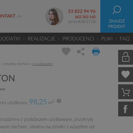
33 822 94 96
ONTAKT
602 303 160
ZNAJDŹ
pn-pt 8:00-17:00
PROJEKT
DODATKI
REALIZACJE
PRODUCENCI
PLIKI
FAQ
m
»
projekty domów
»
z poddaszem
TON
zane
98,25
2
nia użytkowa:
m
rodzinny z poddaszem użytkowym, przykryty
ym dachem, idealny na działki z wjazdem od