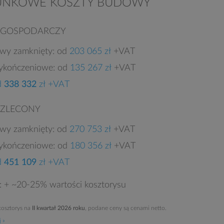
UNKOWE KOSZTY BUDOWY
 GOSPODARCZY
owy zamknięty: od
203 065 zł
+VAT
ykończeniowe: od
135 267 zł
+VAT
d
338 332
zł +VAT
 ZLECONY
owy zamknięty: od
270 753 zł
+VAT
ykończeniowe: od
180 356 zł
+VAT
d
451 109
zł +VAT
e: + ~20-25% wartości kosztorysu
osztorys na
II kwartał 2026 roku
, podane ceny są cenami netto.
 »