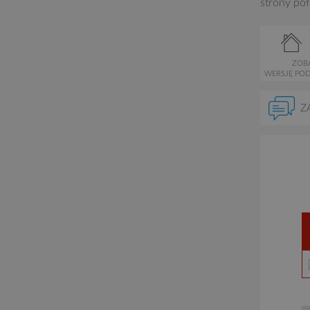
strony po
ZOB
WERSJĘ PO
Z