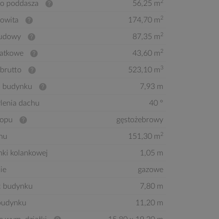
2
to poddasza
56,25 m
2
kowita
174,70 m
2
budowy
87,35 m
2
atkowe
43,60 m
3
brutto
523,10 m
 budynku
7,93 m
ylenia dachu
40 °
ropu
gęstożebrowy
2
hu
151,30 m
nki kolankowej
1,05 m
ie
gazowe
ć budynku
7,80 m
budynku
11,20 m