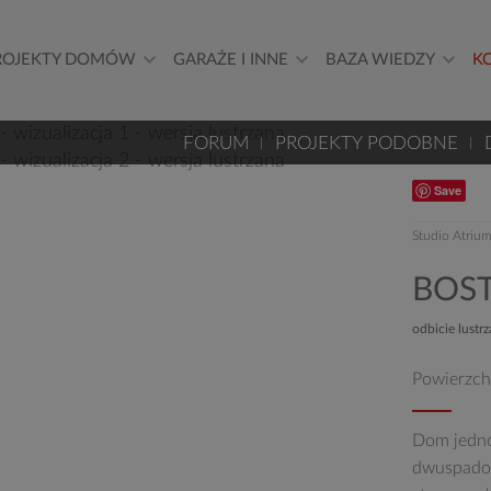
ROJEKTY DOMÓW
GARAŻE I INNE
BAZA WIEDZY
K
FORUM
PROJEKTY PODOBNE
Save
Studio Atriu
BOS
odbicie lustr
Powierzch
Dom jedno
dwuspadow