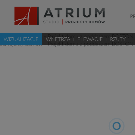
P
WIZUALIZACJE
WNĘTRZA
ELEWACJE
RZUTY