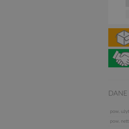
DANE
pow. uży
pow. nett