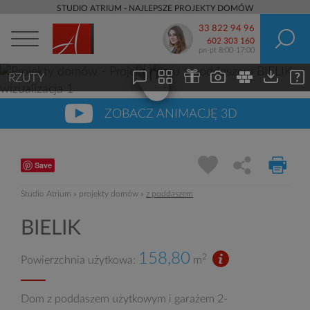
STUDIO ATRIUM - NAJLEPSZE PROJEKTY DOMÓW
33 822 94 96
602 303 160
pn-pt 8:00-17:00
RZUTY
ZOBACZ ANIMACJĘ 3D
Save
Studio Atrium
»
projekty domów
»
z poddaszem
BIELIK
158,80
2
Powierzchnia użytkowa:
m
Dom z poddaszem użytkowym i garażem 2-