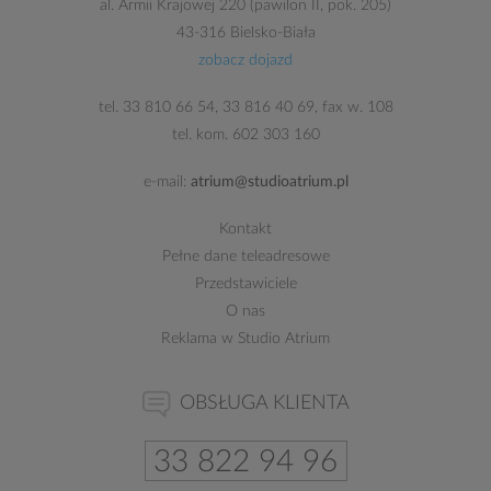
al. Armii Krajowej 220 (pawilon II, pok. 205)
43-316 Bielsko-Biała
zobacz dojazd
tel.
33 810 66 54
,
33 816 40 69
, fax w. 108
tel. kom.
602 303 160
e-mail:
atrium@studioatrium.pl
Kontakt
Pełne dane teleadresowe
Przedstawiciele
O nas
Reklama w Studio Atrium
OBSŁUGA KLIENTA
33 822 94 96