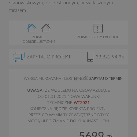
stanowiskowym, z przestronnym, niezadaszonym
tarasem
ZOBACZ
ZOBACZ RZUTY PROJEKTU
ODBICIE LUSTRZANE
ZAPYTAJ O PROJEKT
33 822 94 96
WERSJA MUROWANA - DOSTĘPNOŚĆ
ZAPYTAJ O TERMIN
UWAGA!
ZE WZGLĘDU NA OBOWIĄZUJĄCE
OD 01.01.2021 NOWE WARUNKI
TECHNICZNE
WT2021
KONIECZNA BĘDZIE KOREKTA PROJEKTU,
PRZEZ CO WYMIARY ZEWNĘTRZNE BRYŁY
MOGĄ ULEC ZMIANIE DO KILKUNASTU CM.
5699