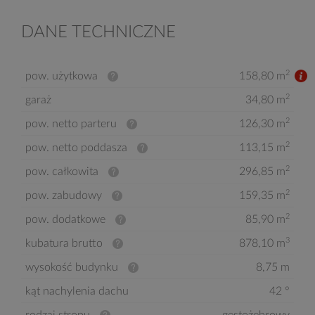
DANE TECHNICZNE
2
pow. użytkowa
158,80 m
2
garaż
34,80 m
2
pow. netto parteru
126,30 m
2
pow. netto poddasza
113,15 m
2
pow. całkowita
296,85 m
2
pow. zabudowy
159,35 m
2
pow. dodatkowe
85,90 m
3
kubatura brutto
878,10 m
wysokość budynku
8,75 m
kąt nachylenia dachu
42 °