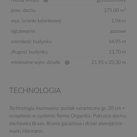
rodzaj stropu
gęstożebrowy
2
pow. dachu
275,00 m
wys. ścianki kolankowej
1,06 m
ogrzewanie
gazowe
szerokość budynku
14,95 m
długość budynku
13,70 m
minimalne wym. działki
21,95 x 23,30 m
TECHNOLOGIA
Technologia murowana: pustak ceramiczny gr. 30 cm +
ocieplenie w systemie Termo Organika. Pokrycie dachu:
dachówka Braas. Brama garażowa i drzwi zewnętrzne
marki Hörmann.