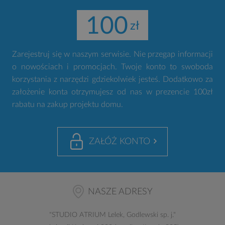
100
Zarejestruj się w naszym serwisie. Nie przegap informacji
o nowościach i promocjach. Twoje konto to swoboda
korzystania z narzędzi gdziekolwiek jesteś. Dodatkowo za
założenie konta otrzymujesz od nas w prezencie 100zł
rabatu na zakup projektu domu.
ZAŁÓŻ KONTO
NASZE ADRESY
"
STUDIO ATRIUM
Lelek, Godlewski sp. j."