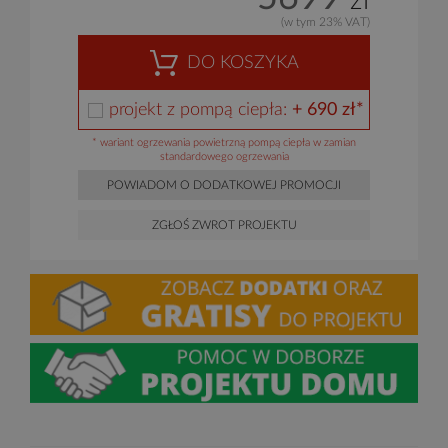
zł
(w tym 23% VAT)
DO KOSZYKA
projekt z pompą ciepła:
+ 690 zł*
* wariant ogrzewania powietrzną pompą ciepła w zamian
standardowego ogrzewania
POWIADOM O DODATKOWEJ PROMOCJI
ZGŁOŚ ZWROT PROJEKTU