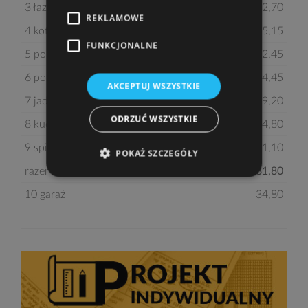
3 łazienka
2,70
REKLAMOWE
4 kotłownia
5,15
FUNKCJONALNE
5 pokój
12,45
6 pokój dzienny
24,45
AKCEPTUJ WSZYSTKIE
7 jadalnia
9,20
ODRZUĆ WSZYSTKIE
8 kuchnia
14,80
9 spiżarka
1,10
POKAŻ SZCZEGÓŁY
razem:
81,80
10 garaż
34,80