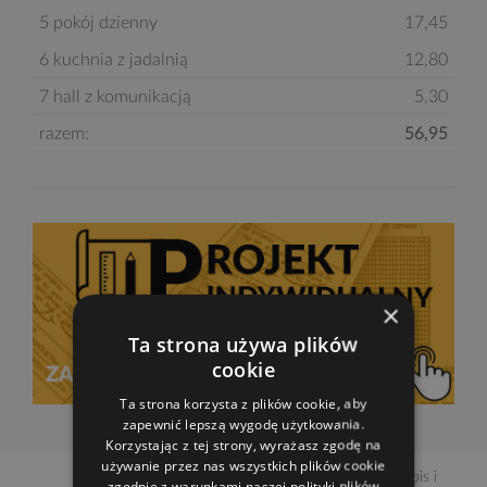
5 pokój dzienny
17,45
6 kuchnia z jadalnią
12,80
7 hall z komunikacją
5,30
razem:
56,95
×
Ta strona używa plików
cookie
Ta strona korzysta z plików cookie, aby
zapewnić lepszą wygodę użytkowania.
Korzystając z tej strony, wyrażasz zgodę na
używanie przez nas wszystkich plików cookie
dotknij dane pomieszczenie by zobaczyć opis i
zgodnie z warunkami naszej polityki plików