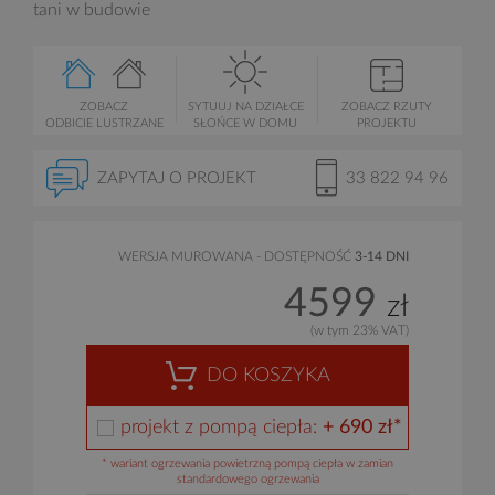
tani w budowie
ZOBACZ
SYTUUJ NA DZIAŁCE
ZOBACZ RZUTY
ODBICIE LUSTRZANE
SŁOŃCE W DOMU
PROJEKTU
ZAPYTAJ O PROJEKT
33 822 94 96
WERSJA MUROWANA - DOSTĘPNOŚĆ
3-14 DNI
4599
zł
(w tym 23% VAT)
DO KOSZYKA
projekt z pompą ciepła:
+ 690 zł*
* wariant ogrzewania powietrzną pompą ciepła w zamian
standardowego ogrzewania