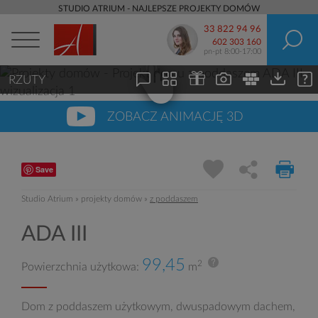
STUDIO ATRIUM - NAJLEPSZE PROJEKTY DOMÓW
33 822 94 96
602 303 160
pn-pt 8:00-17:00
RZUTY
ZOBACZ ANIMACJĘ 3D
Save
Studio Atrium
»
projekty domów
»
z poddaszem
ADA III
99,45
2
Powierzchnia użytkowa:
m
Dom z poddaszem użytkowym, dwuspadowym dachem,