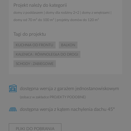
Projekt należy do kategorii
domy z poddaszem
|
domy dla rodziny 2+2
|
domy z wnętrzami
|
domy od 70 m² do 100 m²
|
projekty domów do 120 m²
Tagi do projektu
KUCHNIA OD FRONTU
BALKON
KALENICA : RÓWNOLEGŁA DO DROGI
SCHODY : ZABIEGOWE
dostępna wersja z garażem jednostanowiskowym
(zobacz w zakładce PROJEKTY PODOBNE)
dostępna wersja z kątem nachylenia dachu 45°
PLIKI DO POBRANIA