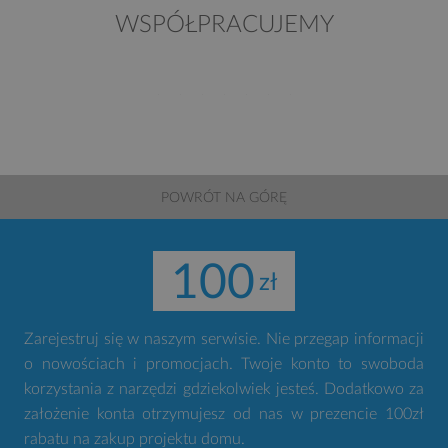
WSPÓŁPRACUJEMY
POWRÓT NA GÓRĘ
100
Zarejestruj się w naszym serwisie. Nie przegap informacji
o nowościach i promocjach. Twoje konto to swoboda
korzystania z narzędzi gdziekolwiek jesteś. Dodatkowo za
założenie konta otrzymujesz od nas w prezencie 100zł
rabatu na zakup projektu domu.