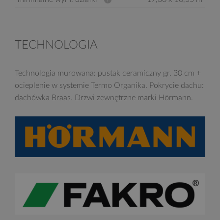
TECHNOLOGIA
Technologia murowana: pustak ceramiczny gr. 30 cm +
ocieplenie w systemie Termo Organika. Pokrycie dachu:
dachówka Braas. Drzwi zewnętrzne marki Hörmann.