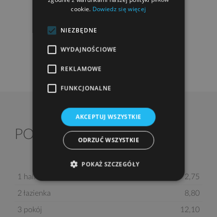
powierzchnię
cookie.
Dowiedz się więcej
NIEZBĘDNE
WYDAJNOŚCIOWE
POWIĘKSZ RZUT
REKLAMOWE
FUNKCJONALNE
AKCEPTUJ WSZYSTKIE
2
PODDASZE
42,50 m
ODRZUĆ WSZYSTKIE
POKAŻ SZCZEGÓŁY
1 hall z komunikacją
2,75
2 łazienka
8,80
3 pokój
12,10