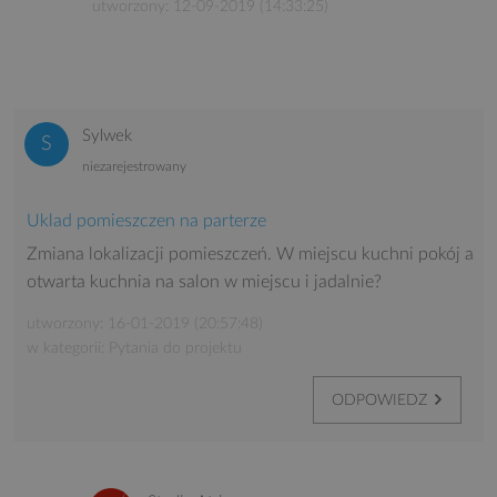
utworzony: 12-09-2019 (14:33:25)
Sylwek
niezarejestrowany
Uklad pomieszczen na parterze
Zmiana lokalizacji pomieszczeń. W miejscu kuchni pokój a
otwarta kuchnia na salon w miejscu i jadalnie?
utworzony: 16-01-2019 (20:57:48)
w kategorii: Pytania do projektu
ODPOWIEDZ