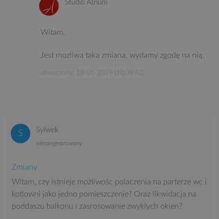
Studio Atrium
Witam,
Jest mozliwa taka zmiana, wydamy zgodę na nią.
utworzony: 18-01-2019 (10:34:42)
Sylwek
niezarejestrowany
Zmiany
Witam, czy istnieje możliwośc polaczenia na parterze wc i
kotlowni jako jedno pomieszczenie? Oraz likwidacja na
poddaszu balkonu i zasrosowanie zwyklych okien?