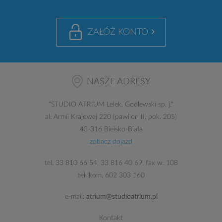
ZAŁÓŻ KONTO
NASZE ADRESY
"
STUDIO ATRIUM
Lelek, Godlewski sp. j."
al. Armii Krajowej 220 (pawilon II, pok. 205)
43-316 Bielsko-Biała
zobacz dojazd
tel.
33 810 66 54
,
33 816 40 69
, fax w. 108
tel. kom.
602 303 160
e-mail:
atrium@studioatrium.pl
Kontakt