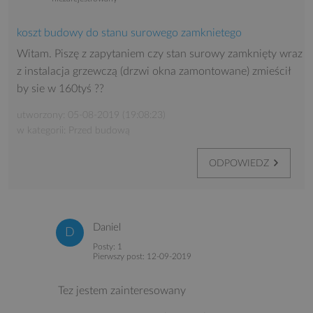
koszt budowy do stanu surowego zamknietego
Witam. Piszę z zapytaniem czy stan surowy zamknięty wraz
z instalacja grzewczą (drzwi okna zamontowane) zmieścił
by sie w 160tyś ??
utworzony: 05-08-2019 (19:08:23)
w kategorii: Przed budową
ODPOWIEDZ
Daniel
Posty: 1
Pierwszy post: 12-09-2019
Tez jestem zainteresowany