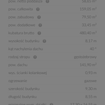
2
pow. netto poddasza
58,65 m
2
pow. całkowita
159,05 m
2
pow. zabudowy
79,50 m
2
pow. dodatkowe
33,45 m
3
kubatura brutto
480,40 m
wysokość budynku
8,17 m
kąt nachylenia dachu
40 °
rodzaj stropu
gęstożebrowy
2
pow. dachu
141,90 m
wys. ścianki kolankowej
0,93 m
ogrzewanie
gazowe
szerokość budynku
9,30 m
długość budynku
8,55 m
minimalne wym. działki
17,30 x 16,55 m