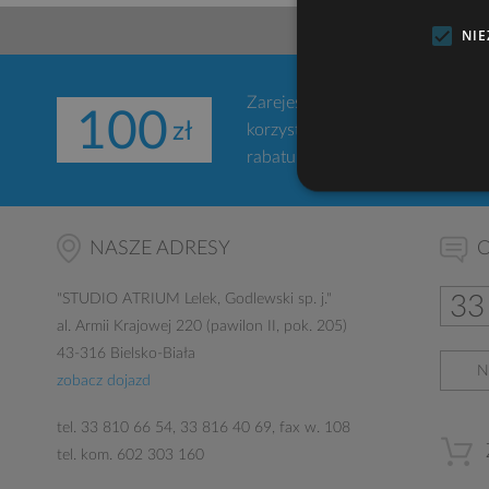
NI
Zarejestruj się w naszym serwi
100
korzystania z narzędzi gdziekol
rabatu na zakup projektu domu.
NASZE ADRESY
O
"
STUDIO ATRIUM
Lelek, Godlewski sp. j."
33
al. Armii Krajowej 220 (pawilon II, pok. 205)
43-316 Bielsko-Biała
N
zobacz dojazd
tel.
33 810 66 54
,
33 816 40 69
, fax w. 108
tel. kom.
602 303 160