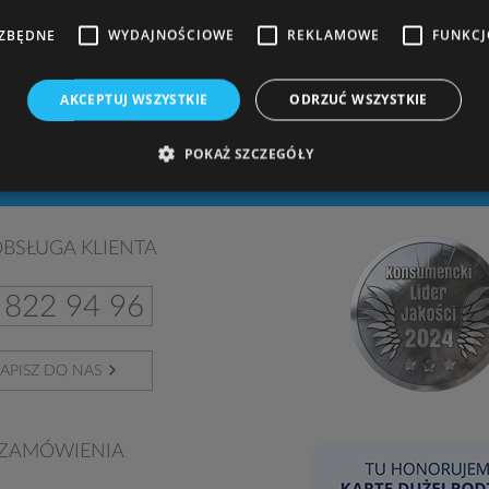
POWRÓT NA GÓRĘ
EZBĘDNE
WYDAJNOŚCIOWE
REKLAMOWE
FUNKC
AKCEPTUJ WSZYSTKIE
ODRZUĆ WSZYSTKIE
sie. Nie przegap informacji o nowościach i promocjach. Twoje ko
wiek jesteś. Dodatkowo za założenie konta otrzymujesz od nas w 
POKAŻ SZCZEGÓŁY
BSŁUGA KLIENTA
 822 94 96
APISZ DO NAS
ZAMÓWIENIA