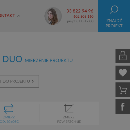
33 822 94 96
ONTAKT
602 303 160
ZNAJDŹ
pn-pt 8:00-17:00
PROJEKT
T DUO
MIERZENIE PROJEKTU
 DO PROJEKTU
ZMIERZ
ZMIERZ
ODLEGŁOŚĆ
POWIERZCHNIĘ