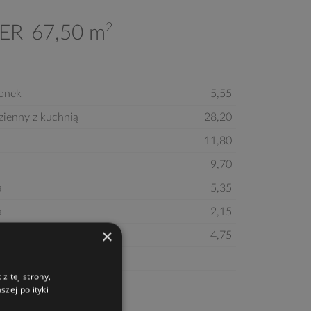
2
ER
67,50 m
ionek
5,55
zienny z kuchnią
28,20
11,80
9,70
a
5,35
a
2,15
×
nia
4,75
z tej strony,
zej polityki