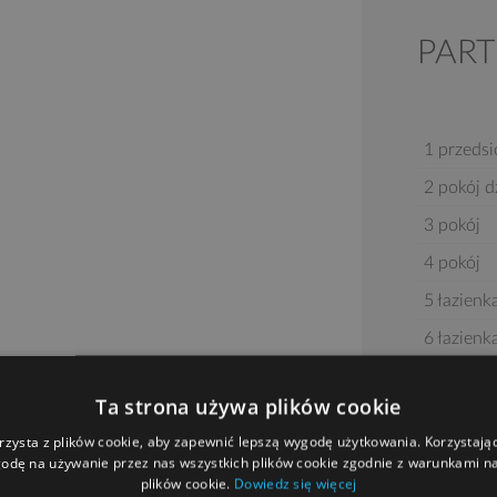
PART
1 przeds
2 pokój d
3 pokój
4 pokój
5 łazienk
6 łazienk
7 kotłow
Ta strona używa plików cookie
rzysta z plików cookie, aby zapewnić lepszą wygodę użytkowania. Korzystając 
odę na używanie przez nas wszystkich plików cookie zgodnie z warunkami nas
plików cookie.
Dowiedz się więcej