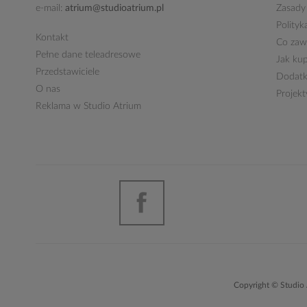
e-mail:
atrium@studioatrium.pl
Zasady
Polityk
Kontakt
Co zawi
Pełne dane teleadresowe
Jak ku
Przedstawiciele
Dodatk
O nas
Projek
Reklama w Studio Atrium
Copyright © Studio