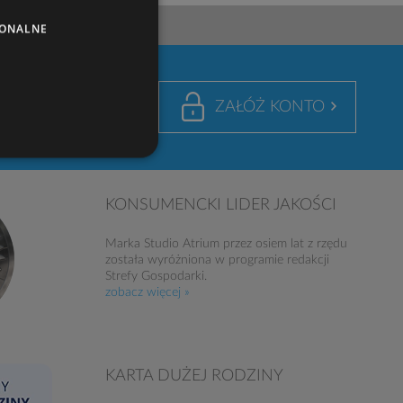
JONALNE
nto to swoboda
ZAŁÓŻ KONTO
prezencie 100zł
KONSUMENCKI LIDER JAKOŚCI
Marka Studio Atrium przez osiem lat z rzędu
została wyróżniona w programie redakcji
Strefy Gospodarki.
zobacz więcej »
KARTA DUŻEJ RODZINY