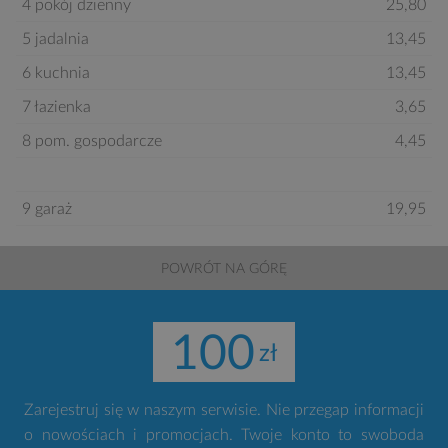
4 pokój dzienny
25,80
5 jadalnia
13,45
6 kuchnia
13,45
7 łazienka
3,65
8 pom. gospodarcze
4,45
9 garaż
19,95
POWRÓT NA GÓRĘ
100
Zarejestruj się w naszym serwisie. Nie przegap informacji
o nowościach i promocjach. Twoje konto to swoboda