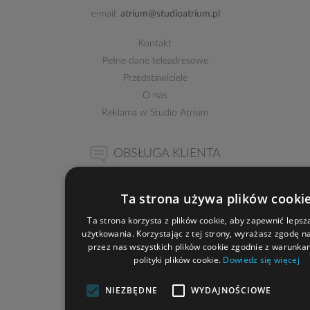
e-mail:
atrium@studioatrium.pl
Kontakt
Pełne dane teleadresowe
Przedstawiciele
O nas
Reklama w Studio Atrium
OBSŁUGA KLIENTA
33 822 94 96
Ta strona używa plików cooki
Ta strona korzysta z plików cookie, aby zapewnić leps
NAPISZ DO NAS
użytkowania. Korzystając z tej strony, wyrażasz zgodę n
przez nas wszystkich plików cookie zgodnie z warunka
polityki plików cookie.
Dowiedz się więcej
ZAMÓWIENIA
NIEZBĘDNE
WYDAJNOŚCIOWE