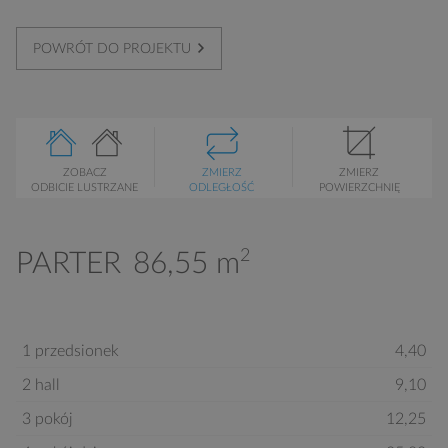
POWRÓT DO PROJEKTU
ZOBACZ
ZMIERZ
ZMIERZ
ODBICIE LUSTRZANE
ODLEGŁOŚĆ
POWIERZCHNIĘ
2
PARTER
86,55 m
1 przedsionek
4,40
2 hall
9,10
3 pokój
12,25