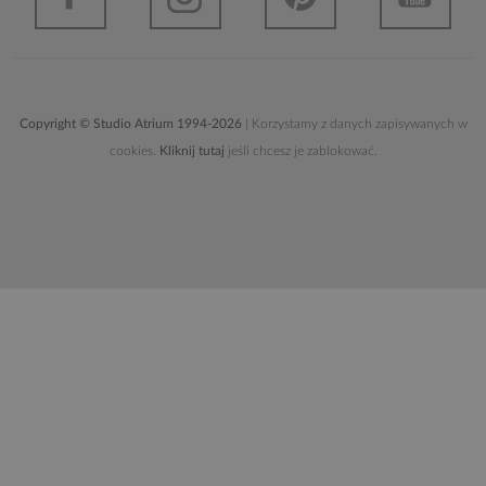
Copyright © Studio Atrium 1994-2026
| Korzystamy z danych zapisywanych w
cookies.
Kliknij tutaj
jeśli chcesz je zablokować.