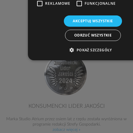
Zasady sprzedaży
i
regulamin
REKLAMOWE
FUNKCJONALNE
Polityka prywatności
Co zawiera projekt
AKCEPTUJ WSZYSTKIE
Jak kupować?
Dodatki do projektów
ODRZUĆ WSZYSTKIE
Projekty domów alfabetycznie
POKAŻ SZCZEGÓŁY
KONSUMENCKI LIDER JAKOŚCI
Marka Studio Atrium przez osiem lat z rzędu została wyróżniona w
programie redakcji Strefy Gospodarki.
zobacz więcej »