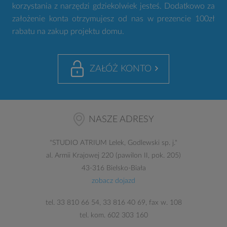
korzystania z narzędzi gdziekolwiek jesteś. Dodatkowo za
założenie konta otrzymujesz od nas w prezencie 100zł
rabatu na zakup projektu domu.
ZAŁÓŻ KONTO
NASZE ADRESY
"
STUDIO ATRIUM
Lelek, Godlewski sp. j."
al. Armii Krajowej 220 (pawilon II, pok. 205)
43-316 Bielsko-Biała
zobacz dojazd
tel.
33 810 66 54
,
33 816 40 69
, fax w. 108
tel. kom.
602 303 160