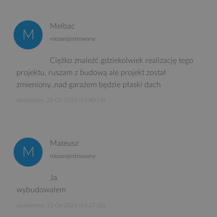
Melbac
niezarejestrowany
Ciężko znaleźć gdziekolwiek realizację tego
projektu, ruszam z budową ale projekt został
zmieniony..nad garażem będzie płaski dach
utworzony: 28-01-2024 (19:40:14)
Mateusz
niezarejestrowany
Ja
wybudowałem
utworzony: 12-06-2024 (19:27:30)