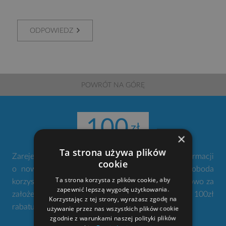
ODPOWIEDZ
POWRÓT NA GÓRĘ
100
×
Ta strona używa plików
Zarejestruj się w naszym serwisie. Nie przegap informacji
cookie
o nowościach i promocjach. Twoje konto to swoboda
Ta strona korzysta z plików cookie, aby
korzystania z narzędzi gdziekolwiek jesteś. Dodatkowo za
zapewnić lepszą wygodę użytkowania.
założenie konta otrzymujesz od nas w prezencie 100zł
Korzystając z tej strony, wyrażasz zgodę na
rabatu na zakup projektu domu.
używanie przez nas wszystkich plików cookie
zgodnie z warunkami naszej polityki plików