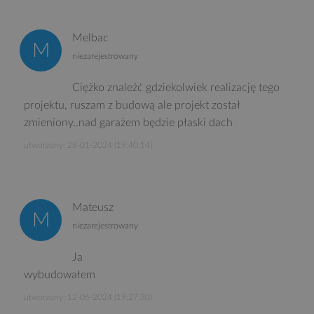
Melbac
niezarejestrowany
Ciężko znaleźć gdziekolwiek realizację tego
projektu, ruszam z budową ale projekt został
zmieniony..nad garażem będzie płaski dach
utworzony: 28-01-2024 (19:40:14)
Mateusz
niezarejestrowany
Ja
wybudowałem
utworzony: 12-06-2024 (19:27:30)