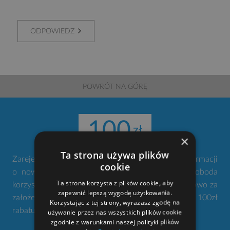
ODPOWIEDZ
POWRÓT NA GÓRĘ
100
×
Ta strona używa plików
Zarejestruj się w naszym serwisie. Nie przegap informacji
cookie
o nowościach i promocjach. Twoje konto to swoboda
Ta strona korzysta z plików cookie, aby
korzystania z narzędzi gdziekolwiek jesteś. Dodatkowo za
zapewnić lepszą wygodę użytkowania.
założenie konta otrzymujesz od nas w prezencie 100zł
Korzystając z tej strony, wyrażasz zgodę na
rabatu na zakup projektu domu.
używanie przez nas wszystkich plików cookie
zgodnie z warunkami naszej polityki plików