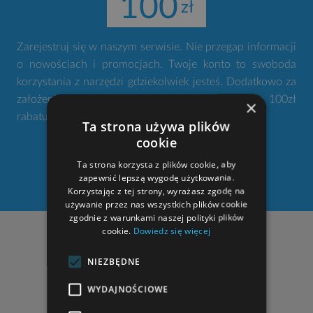
100
Zarejestruj się w naszym serwisie. Nie przegap informacji
o nowościach i promocjach. Twoje konto to swoboda
korzystania z narzędzi gdziekolwiek jesteś. Dodatkowo za
założenie konta otrzymujesz od nas w prezencie 100zł
×
rabatu na zakup projektu domu.
Ta strona używa plików
cookie
Ta strona korzysta z plików cookie, aby
ZAŁÓŻ KONTO
zapewnić lepszą wygodę użytkowania.
Korzystając z tej strony, wyrażasz zgodę na
używanie przez nas wszystkich plików cookie
zgodnie z warunkami naszej polityki plików
cookie.
Dowiedz się więcej
NASZE ADRESY
NIEZBĘDNE
"
STUDIO ATRIUM
Lelek, Godlewski sp. j."
al. Armii Krajowej 220 (pawilon II, pok. 205)
WYDAJNOŚCIOWE
43-316 Bielsko-Biała