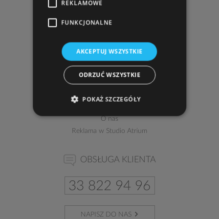
REKLAMOWE
zobacz dojazd
FUNKCJONALNE
tel.
33 810 66 54
,
33 816 40 69
, fax w. 108
tel. kom.
602 303 160
AKCEPTUJ WSZYSTKIE
e-mail:
atrium@studioatrium.pl
ODRZUĆ WSZYSTKIE
Kontakt
Pełne dane teleadresowe
POKAŻ SZCZEGÓŁY
Przedstawiciele
O nas
Reklama w Studio Atrium
OBSŁUGA KLIENTA
33 822 94 96
NAPISZ DO NAS