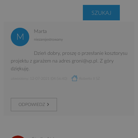
Marta
niezarejestrowany
Dzień dobry, proszę o przesłanie kosztorysu
projektu z garażem na adres groni@vp.pl. Z góry
dziękuję.
utworzony: 12-07-2021 (04:56:40)
Roberto II SZ
ODPOWIEDZ