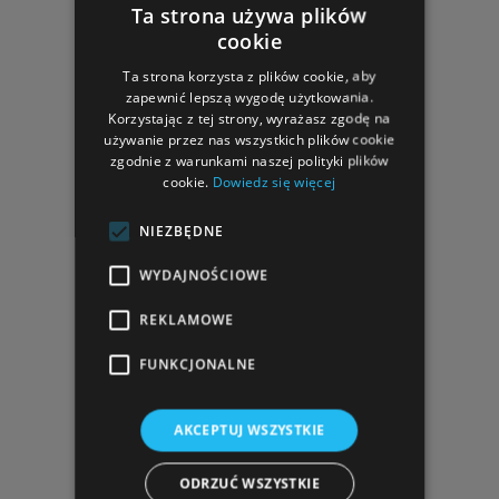
NASZE ADRESY
Ta strona używa plików
cookie
"
STUDIO ATRIUM
Lelek, Godlewski sp. j."
Ta strona korzysta z plików cookie, aby
al. Armii Krajowej 220 (pawilon II, pok. 205)
zapewnić lepszą wygodę użytkowania.
43-316 Bielsko-Biała
Korzystając z tej strony, wyrażasz zgodę na
używanie przez nas wszystkich plików cookie
zobacz dojazd
zgodnie z warunkami naszej polityki plików
cookie.
Dowiedz się więcej
tel.
33 810 66 54
,
33 816 40 69
, fax w. 108
tel. kom.
602 303 160
NIEZBĘDNE
e-mail:
atrium@studioatrium.pl
WYDAJNOŚCIOWE
Kontakt
REKLAMOWE
Pełne dane teleadresowe
FUNKCJONALNE
Przedstawiciele
O nas
Reklama w Studio Atrium
AKCEPTUJ WSZYSTKIE
ODRZUĆ WSZYSTKIE
OBSŁUGA KLIENTA