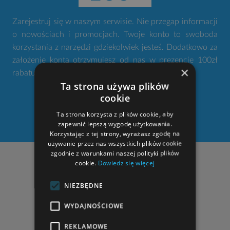
Zarejestruj się w naszym serwisie. Nie przegap informacji
o nowościach i promocjach. Twoje konto to swoboda
korzystania z narzędzi gdziekolwiek jesteś. Dodatkowo za
założenie konta otrzymujesz od nas w prezencie 100zł
×
rabatu na zakup projektu domu.
Ta strona używa plików
cookie
ZAŁÓŻ KONTO
Ta strona korzysta z plików cookie, aby
zapewnić lepszą wygodę użytkowania.
Korzystając z tej strony, wyrażasz zgodę na
używanie przez nas wszystkich plików cookie
zgodnie z warunkami naszej polityki plików
NASZE ADRESY
cookie.
Dowiedz się więcej
NIEZBĘDNE
"
STUDIO ATRIUM
Lelek, Godlewski sp. j."
al. Armii Krajowej 220 (pawilon II, pok. 205)
WYDAJNOŚCIOWE
43-316 Bielsko-Biała
zobacz dojazd
REKLAMOWE