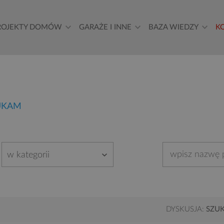
ROJEKTY DOMÓW
GARAŻE I INNE
BAZA WIEDZY
K
UKAM
w kategorii
DYSKUSJA:
SZU