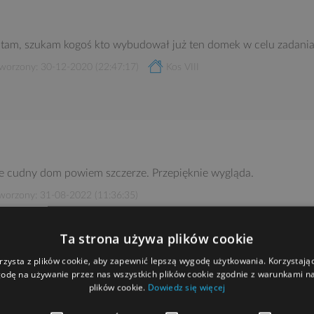
tam, szukam kogoś kto wybudował już ten domek w celu zadania
worzony: 30-12-2020 (22:47:17)
Kos VIII
e cudny dom powiem szczerze. Przepięknie wygląda.
worzony: 31-08-2022 (11:36:35)
Ta strona używa plików cookie
rzysta z plików cookie, aby zapewnić lepszą wygodę użytkowania. Korzystając 
odę na używanie przez nas wszystkich plików cookie zgodnie z warunkami nas
plików cookie.
Dowiedz się więcej
POWRÓT NA GÓRĘ