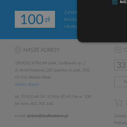
NI
Zarejestruj się w naszym serwi
100
korzystania z narzędzi gdziekol
rabatu na zakup projektu domu.
NASZE ADRESY
O
"
STUDIO ATRIUM
Lelek, Godlewski sp. j."
33
al. Armii Krajowej 220 (pawilon II, pok. 205)
43-316 Bielsko-Biała
N
zobacz dojazd
tel.
33 810 66 54
,
33 816 40 69
, fax w. 108
tel. kom.
602 303 160
e-mail:
atrium@studioatrium.pl
Zasady
Polityk