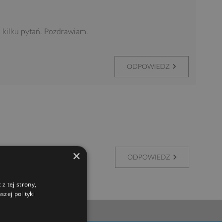
 kilku pytań. Pozdrawiam.
ODPOWIEDZ
×
ODPOWIEDZ
z tej strony,
zej polityki