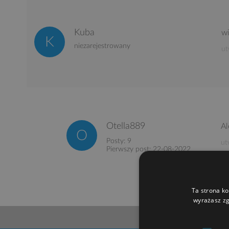
Kuba
wi
niezarejestrowany
ut
Otella889
Al
Posty: 9
ut
Pierwszy post: 22-08-2022
Ta strona ko
wyrażasz zg