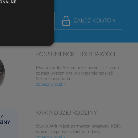
JONALNE
nto to swoboda
ZAŁÓŻ KONTO
prezencie 100zł
KONSUMENCKI LIDER JAKOŚCI
Marka Studio Atrium przez osiem lat z rzędu
została wyróżniona w programie redakcji
Strefy Gospodarki.
zobacz więcej »
KARTA DUŻEJ RODZINY
Studio Atrium jest partnerem programu KDR,
wpierającego wielodzietne rodziny.
zobacz więcej »