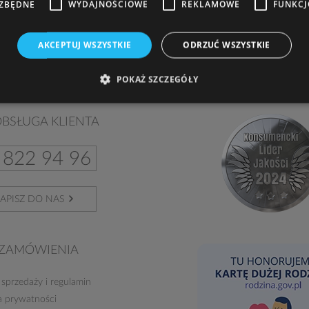
EZBĘDNE
WYDAJNOŚCIOWE
REKLAMOWE
FUNKC
sie. Nie przegap informacji o nowościach i promocjach. Twoje ko
AKCEPTUJ WSZYSTKIE
ODRZUĆ WSZYSTKIE
wiek jesteś. Dodatkowo za założenie konta otrzymujesz od nas w 
POKAŻ SZCZEGÓŁY
BSŁUGA KLIENTA
 822 94 96
APISZ DO NAS
ZAMÓWIENIA
 sprzedaży
i
regulamin
a prywatności