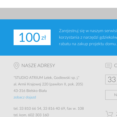
Zarejestruj się w naszym serwi
100
korzystania z narzędzi gdziekol
rabatu na zakup projektu domu.
NASZE ADRESY
O
"
STUDIO ATRIUM
Lelek, Godlewski sp. j."
33
al. Armii Krajowej 220 (pawilon II, pok. 205)
43-316 Bielsko-Biała
N
zobacz dojazd
tel.
33 810 66 54
,
33 816 40 69
, fax w. 108
tel. kom.
602 303 160