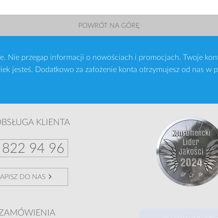
POWRÓT NA GÓRĘ
sie. Nie przegap informacji o nowościach i promocjach. Twoje ko
wiek jesteś. Dodatkowo za założenie konta otrzymujesz od nas w 
BSŁUGA KLIENTA
 822 94 96
APISZ DO NAS
ZAMÓWIENIA