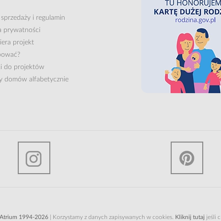
 sprzedaży
i
regulamin
a prywatności
era projekt
pować?
i do projektów
ty domów alfabetycznie
 Atrium 1994-2026
| Korzystamy z danych zapisywanych w cookies.
Kliknij tutaj
jeśli 