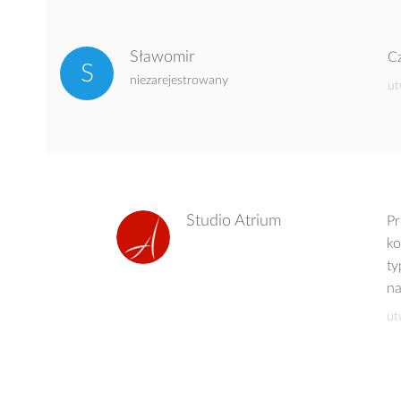
Sławomir
Cz
niezarejestrowany
ut
Studio Atrium
Pr
ko
ty
na
ut