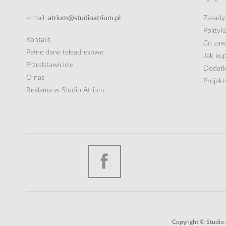
e-mail:
atrium@studioatrium.pl
Zasady
Polityk
Kontakt
Co zawi
Pełne dane teleadresowe
Jak ku
Przedstawiciele
Dodatk
O nas
Projek
Reklama w Studio Atrium
Copyright © Studio