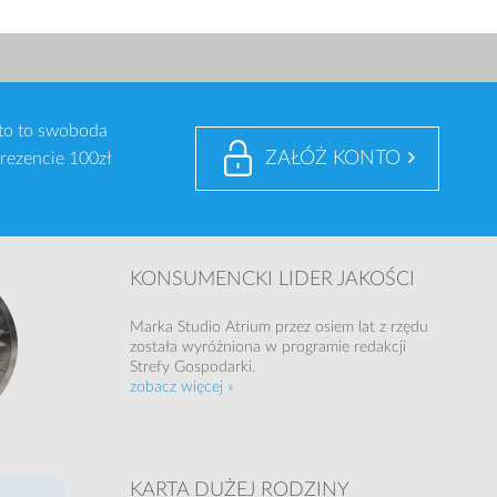
nto to swoboda
ZAŁÓŻ KONTO
prezencie 100zł
KONSUMENCKI LIDER JAKOŚCI
Marka Studio Atrium przez osiem lat z rzędu
została wyróżniona w programie redakcji
Strefy Gospodarki.
zobacz więcej »
KARTA DUŻEJ RODZINY