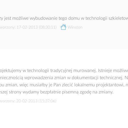
y jest możliwe wybudowanie tego domu w technologii szkieletowej
worzony: 17-02-2013 (08:30:11)
Winston
ojektujemy w technologii tradycyjnej murowanej. Istnieje możliwo
niecznością wprowadzenia zmian w dokumentacji technicznej. N
pu zmian, więc musiałby je Pan zlecić lokalnemu projektantowi,
szej strony wydamy bezpłatnie pisemną zgodę na zmiany.
worzony: 20-02-2013 (15:37:06)