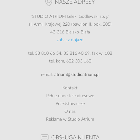
NASZE ADRESY
"
STUDIO ATRIUM
Lelek, Godlewski sp. j."
al. Armii Krajowej 220 (pawilon II, pok. 205)
43-316 Bielsko-Biała
zobacz dojazd
tel.
33 810 66 54
,
33 816 40 69
, fax w. 108
tel. kom.
602 303 160
e-mail:
atrium@studioatrium.pl
Kontakt
Pełne dane teleadresowe
Przedstawiciele
O nas
Reklama w Studio Atrium
OBSŁUGA KLIENTA