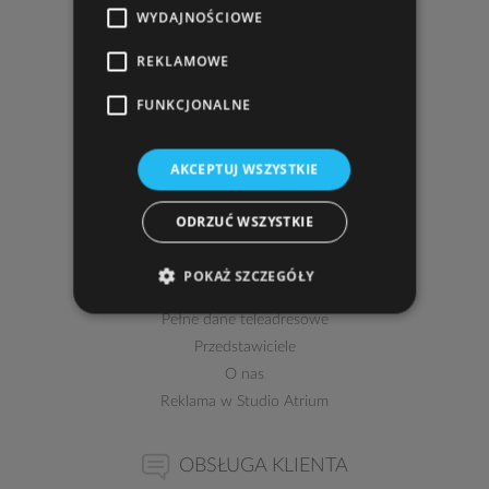
WYDAJNOŚCIOWE
"
STUDIO ATRIUM
Lelek, Godlewski sp. j."
REKLAMOWE
al. Armii Krajowej 220 (pawilon II, pok. 205)
43-316 Bielsko-Biała
FUNKCJONALNE
zobacz dojazd
AKCEPTUJ WSZYSTKIE
tel.
33 810 66 54
,
33 816 40 69
, fax w. 108
tel. kom.
602 303 160
ODRZUĆ WSZYSTKIE
e-mail:
atrium@studioatrium.pl
POKAŻ SZCZEGÓŁY
Kontakt
Pełne dane teleadresowe
Przedstawiciele
O nas
Reklama w Studio Atrium
OBSŁUGA KLIENTA