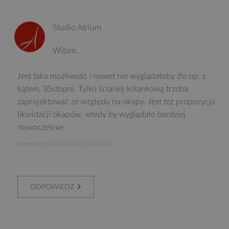
Studio Atrium
Witam,
Jest taka możliwość i nawet nie wyglądałoby źle np. z
kątem, 35stopni. Tylko ściankę kolankową trzeba
zaprojektować ze względu na okapy. Jest też propozycja
likwidacji okapów, wtedy by wyglądało bardziej
nowocześnie.
utworzony: 01-08-2016 (14:10:41)
ODPOWIEDZ