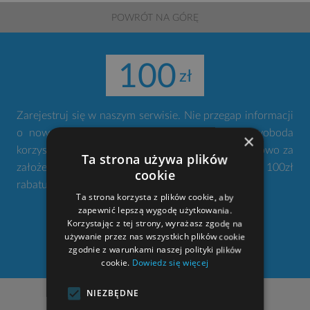
POWRÓT NA GÓRĘ
100
Zarejestruj się w naszym serwisie. Nie przegap informacji
o nowościach i promocjach. Twoje konto to swoboda
×
korzystania z narzędzi gdziekolwiek jesteś. Dodatkowo za
Ta strona używa plików
założenie konta otrzymujesz od nas w prezencie 100zł
cookie
rabatu na zakup projektu domu.
Ta strona korzysta z plików cookie, aby
zapewnić lepszą wygodę użytkowania.
Korzystając z tej strony, wyrażasz zgodę na
ZAŁÓŻ KONTO
używanie przez nas wszystkich plików cookie
zgodnie z warunkami naszej polityki plików
cookie.
Dowiedz się więcej
NIEZBĘDNE
NASZE ADRESY