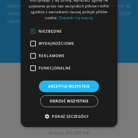
używanie przez nas wszystkich plików cookie
korzystania z narzędzi gdziekolwiek jesteś. Dodatkowo za
zgodnie z warunkami naszej polityki plików
założenie konta otrzymujesz od nas w prezencie 100zł
cookie.
Dowiedz się więcej
rabatu na zakup projektu domu.
NIEZBĘDNE
WYDAJNOŚCIOWE
ZAŁÓŻ KONTO
REKLAMOWE
FUNKCJONALNE
NASZE ADRESY
AKCEPTUJ WSZYSTKIE
"
STUDIO ATRIUM
Lelek, Godlewski sp. j."
al. Armii Krajowej 220 (pawilon II, pok. 205)
ODRZUĆ WSZYSTKIE
43-316 Bielsko-Biała
zobacz dojazd
POKAŻ SZCZEGÓŁY
tel.
33 810 66 54
,
33 816 40 69
, fax w. 108
tel. kom.
602 303 160