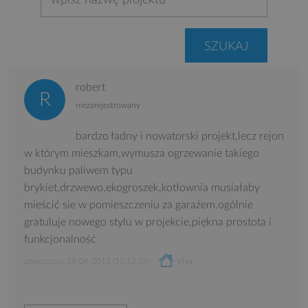
robert
niezarejestrowany
bardzo ładny i nowatorski projekt,lecz rejon
w którym mieszkam,wymusza ogrzewanie takiego
budynku paliwem typu
brykiet,drzwewo,ekogroszek,kotłownia musiałaby
mieścić sie w pomieszczeniu za garażem.ogólnie
gratuluje nowego stylu w projekcie,piękna prostota i
funkcjonalność
utworzony: 19-04-2012 (10:12:59)
Viva