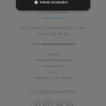
"
STUDIO ATRIUM
Lelek, Godlewski sp. j."
POKAŻ SZCZEGÓŁY
al. Armii Krajowej 220 (pawilon II, pok. 205)
43-316 Bielsko-Biała
zobacz dojazd
tel.
33 810 66 54
,
33 816 40 69
, fax w. 108
tel. kom.
602 303 160
e-mail:
atrium@studioatrium.pl
Kontakt
Pełne dane teleadresowe
Przedstawiciele
O nas
Reklama w Studio Atrium
OBSŁUGA KLIENTA
33 822 94 96