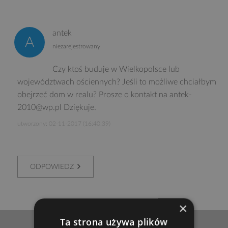
antek
niezarejestrowany
Czy ktoś buduje w Wielkopolsce lub
województwach ościennych? Jeśli to możliwe chciałbym
obejrzeć dom w realu? Prosze o kontakt na antek-
2010@wp.pl Dziękuje.
utworzony: 02-11-2017 (16:40:39)
ODPOWIEDZ
×
Ta strona używa plików
POWRÓT NA GÓRĘ