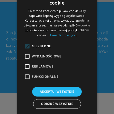
cookie
Ta strona korzysta z plików cookie, aby
100
zapewnić lepszą wygodę użytkowania.
Korzystając z tej strony, wyrażasz zgodę na
używanie przez nas wszystkich plików cookie
zgodnie z warunkami naszej polityki plików
Zarejestruj się w naszym serwisie. Nie przegap informacji
cookie.
Dowiedz się więcej
o nowościach i promocjach. Twoje konto to swoboda
korzystania z narzędzi gdziekolwiek jesteś. Dodatkowo za
NIEZBĘDNE
założenie konta otrzymujesz od nas w prezencie 100zł
WYDAJNOŚCIOWE
rabatu na zakup projektu domu.
REKLAMOWE
FUNKCJONALNE
ZAŁÓŻ KONTO
AKCEPTUJ WSZYSTKIE
NASZE ADRESY
ODRZUĆ WSZYSTKIE