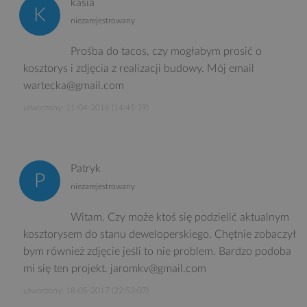
kasia
niezarejestrowany
Prośba do tacos, czy mogłabym prosić o
kosztorys i zdjęcia z realizacji budowy. Mój email
wartecka@gmail.com
utworzony: 11-04-2016 (14:45:39)
Patryk
niezarejestrowany
Witam. Czy może ktoś się podzielić aktualnym
kosztorysem do stanu deweloperskiego. Chętnie zobaczył
bym również zdjęcie jeśli to nie problem. Bardzo podoba
mi się ten projekt. jaromkv@gmail.com
utworzony: 18-05-2017 (22:53:07)