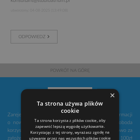
konsultant@studioatrium.pl
utworzony: 04-08-2025 (13:49:08)
ODPOWIEDZ
POWRÓT NA GÓRĘ
100
×
Ta strona używa plików
cookie
Zarejestruj się w naszym serwisie. Nie przegap informacji
Ta strona korzysta z plików cookie, aby
o nowościach i promocjach. Twoje konto to swoboda
zapewnić lepszą wygodę użytkowania.
korzystania z narzędzi gdziekolwiek jesteś. Dodatkowo za
Korzystając z tej strony, wyrażasz zgodę na
używanie przez nas wszystkich plików cookie
założenie konta otrzymujesz od nas w prezencie 100zł