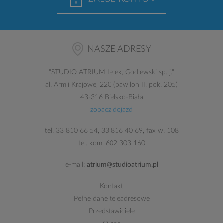
NASZE ADRESY
"
STUDIO ATRIUM
Lelek, Godlewski sp. j."
al. Armii Krajowej 220 (pawilon II, pok. 205)
43-316 Bielsko-Biała
zobacz dojazd
tel.
33 810 66 54
,
33 816 40 69
, fax w. 108
tel. kom.
602 303 160
e-mail:
atrium@studioatrium.pl
Kontakt
Pełne dane teleadresowe
Przedstawiciele